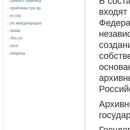
В сост
сравнит правовед
»
проблемы гум пр
»
входят
ес соц
»
Федера
уп международно
»
чечня
незави
»
Лео уп
»
создан
птгп
»
собств
вопросы
»
основа
архивн
Россий
Архивн
госуда
Госуда