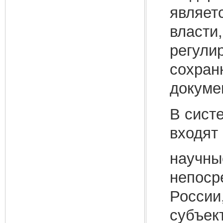
являет
власти
регули
сохран
докуме
В сист
входят
научны
непоср
России
субъек