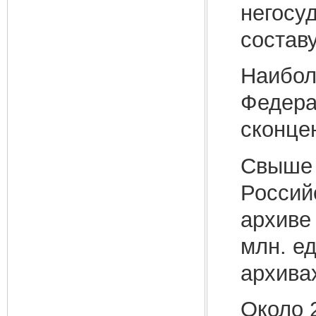
негосу
состав
Наибол
Федера
сконце
Свыше 
Россий
архиве
млн. е
архива
Около 