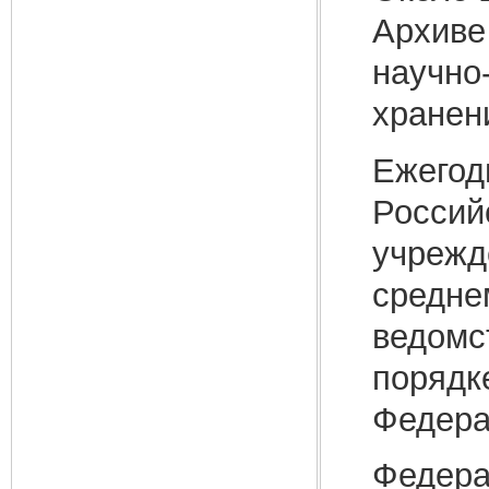
Архиве
научно
хранени
Ежегод
Россий
учрежд
средне
ведомс
порядк
Федера
Федера