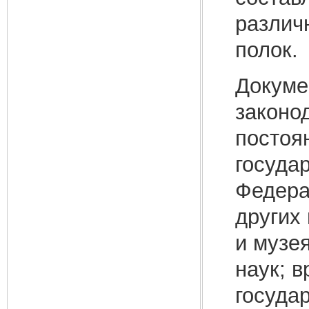
различ
полок.
Докуме
законо
постоя
госуда
Федера
других
и музе
наук; 
госуда