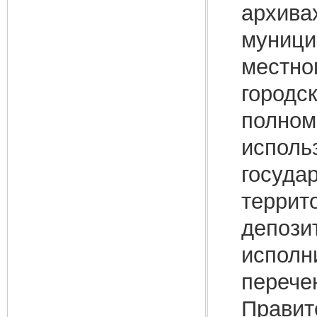
архивах
муници
местно
городс
полном
исполь
госуда
террит
депози
исполн
перече
Правит