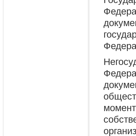
Федера
докуме
госуда
Федера
Негосу
Федера
докуме
общест
момент
собств
органи