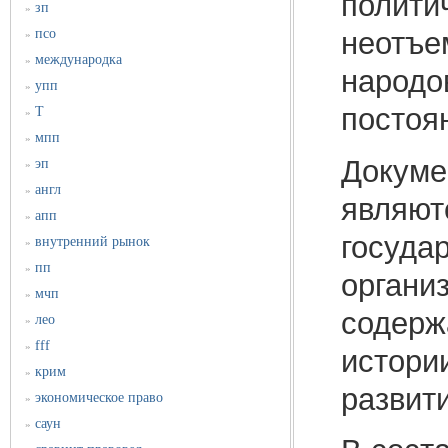
полити
зп
»
псо
неотъе
»
международка
»
народо
упп
»
постоя
Т
»
мпп
»
Докуме
эп
»
англ
»
являют
апп
»
госуда
внутренний рынок
»
пп
»
органи
мчп
»
содерж
лео
»
fff
»
истории
крим
»
развит
экономическое право
»
саун
»