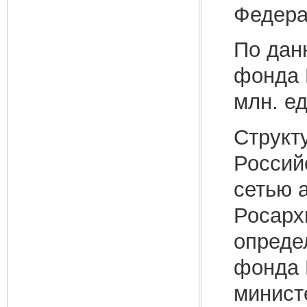
Федера
По дан
фонда 
млн. е
Структ
Россий
сетью 
Росарх
опреде
фонда 
министе