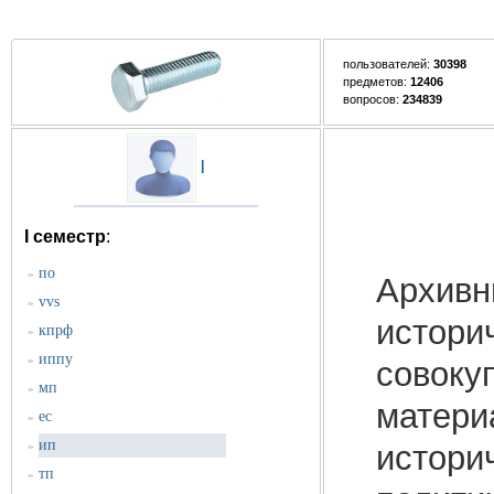
пользователей:
30398
предметов:
12406
вопросов:
234839
l
I семестр
:
по
»
Архивн
vvs
»
истори
кпрф
»
иппу
»
совоку
мп
»
матери
ес
»
ип
»
истори
тп
»