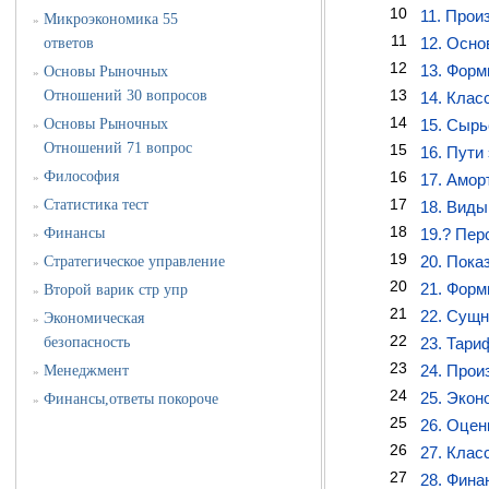
10
11. Прои
Микроэкономика 55
»
11
12. Осно
ответов
12
13. Форм
Основы Рыночных
»
13
Отношений 30 вопросов
14. Клас
14
Основы Рыночных
15. Сырь
»
Отношений 71 вопрос
15
16. Пути
Философия
16
»
17. Амор
17
Статистика тест
18. Виды
»
18
Финансы
19.? Пер
»
19
20. Пока
Стратегическое управление
»
20
21. Форм
Второй варик стр упр
»
21
22. Сущн
Экономическая
»
22
безопасность
23. Тари
23
24. Прои
Менеджмент
»
24
25. Экон
Финансы,ответы покороче
»
25
26. Оцен
26
27. Клас
27
28. Фина