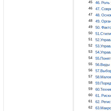
45
46. Роль
46
47. Сов
47
48. Осно
48
49. Орга
49
50. Факт
50
51.Стили
51
52.Управ
52
53.Управ
53
54.Управ
54
55.Понят
55
56.Виды 
56
57.Выбор
57
58.Малое
58
59.Поряд
59
60.Техни
60
61. Риск
61
62. Реги
62
63.Макро