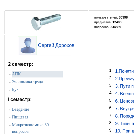
пользователей:
30398
предметов:
12406
вопросов:
234839
Сергей Дорохов
2 семестр
:
1
1.Поняти
АПК
»
2
2.Преиму
Экономика труда
»
3
3. Пути 
Бух
»
4
4. Внешн
I семестр
:
5
6. Ценов
6
7. Внутр
Введение
»
7
8. Поряд
Пищевая
»
8
9. Типы 
Микроэкономика 30
»
9
10. Прин
вопросов