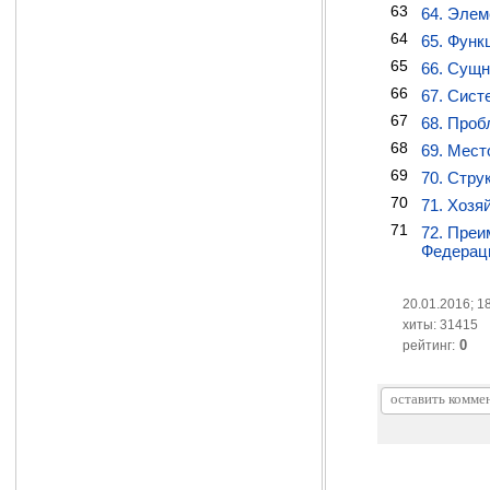
63
64. Элем
64
65. Функ
65
66. Сущн
66
67. Сист
67
68. Проб
68
69. Мест
69
70. Стру
70
71. Хозя
71
72. Преи
Федерац
20.01.2016; 1
хиты: 31415
0
рейтинг: