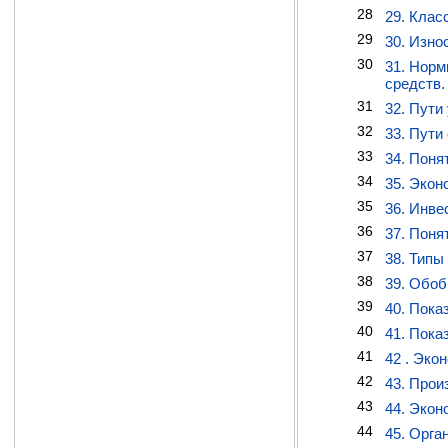
28
29. Клас
29
30. Изно
30
31. Норм
средств.
31
32. Пути
32
33. Пути
33
34. Поня
34
35. Экон
35
36. Инве
36
37. Поня
37
38. Типы
38
39. Обоб
39
40. Пока
40
41. Пока
41
42 . Эко
42
43. Прои
43
44. Экон
44
45. Орга