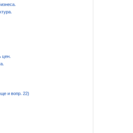
бизнеса.
ктура.
.
 цен.
а.
ще и вопр. 22)