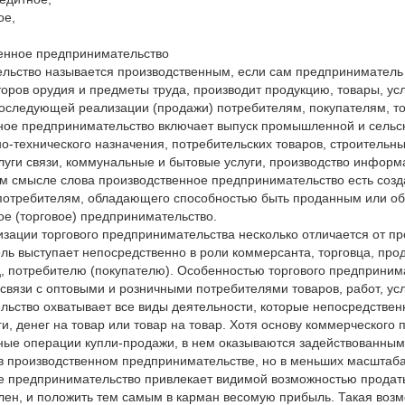
ое,
венное предпринимательство
льство называется производственным, если сам предприниматель
торов орудия и предметы труда, производит продукцию, товары, у
последующей реализации (продажи) потребителям, покупателям, т
ное предпринимательство включает выпуск промышленной и сельс
о-технического назначения, потребительских товаров, строительных
луги связи, коммунальные и бытовые услуги, производство информац
ом смысле слова производственное предпринимательство есть созд
потребителям, обладающего способностью быть проданным или об
е (торговое) предпринимательство.
зации торгового предпринимательства несколько отличается от про
ь выступает непосредственно в роли коммерсанта, торговца, про
ц, потребителю (покупателю). Особенностью торгового предприни
связи с оптовыми и розничными потребителями товаров, работ, у
ьство охватывает все виды деятельности, которые непосредствен
ги, денег на товар или товар на товар. Хотя основу коммерческог
ые операции купли-продажи, в нем оказываются задействованными
 в производственном предпринимательстве, но в меньших масштаба
предпринимательство привлекает видимой возможностью продать 
лен, и положить тем самым в карман весомую прибыль. Такая возм