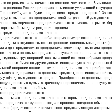
тике ее реализовать значительно сложнее, чем кажется. В условия
зных регионах России при неразворотливости умирающей государс
"челнокам" удается "купить подешевле - продать подороже". За эт
 труд коммерсантов-предпринимателей, затраченный для достижен
ного коммерческого предпринимательства - магазины, рынки, бир
 торговые базы, др. учреждения торговли.
кредитное предпринимательство.
дпринимательство - это особая форма коммерческого предпринима
-продажи выступают валютные ценности, национальные деньги (ро
ции и др.), продаваемые предпринимателем покупателю или предос
 не только и не столько продажа и покупка иностранной валюты за 
едвиденный круг операций, охватывающий все многообразие продаж
тв, ценных бумаг на другие деньги, иностранную валюту, ценные
ьской операции состоит в том, что предприниматель приобретает
ьства в виде различных денежных средств (денег, иностранной в
у у обладателя денежных средств. Приобретенные денежные средс
ющую денежную сумму, затраченную первоначально на покупку этих
едпринимательская прибыль.
ское предпринимательство
м называют предпринимательство, в котором предприниматель сам
ли посредника, связующего гнезда в процессе товарного обмена, 
о лицо (юридическое или физическое), представляющее интересы 