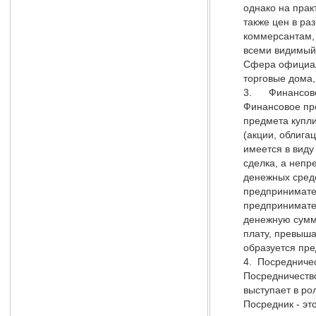
однако на прак
также цен в ра
коммерсантам, 
всеми видимый
Сфера официаль
торговые дома,
3. Финансово-
Финансовое пре
предмета купли
(акции, облига
имеется в виду
сделка, а непр
денежных средс
предпринимател
предпринимател
денежную сумм
плату, превыша
образуется пр
4. Посредниче
Посредничество
выступает в ро
Посредник - эт