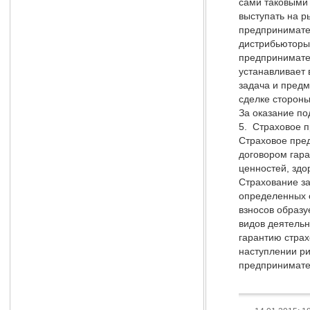
сами таковыми
выступать на р
предпринимател
дистрибьюторы,
предпринимател
устанавливает 
задача и предм
сделке стороны.
За оказание по
5. Страховое 
Страховое пред
договором гара
ценностей, здо
Страхование за
определенных о
взносов образу
видов деятельн
гарантию стра
наступлении ри
предпринимате