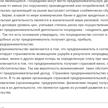
 не являющиеся. Посредники могут вести предпринимательскую де
ынке от имени (по поручению) производителей или потребителей. 
ьских организаций на рынке выступают оптовые снабженческо-сб
 биржи, в какой-то мере коммерческие банки и другие кредитные 
ьская деятельность является в значительной мере рисковой, поэ
в договоре уровень цен, учитывая степень риска при осуществлен
ет предпринимательской деятельности посредника - соединить дв
 Так что есть основания утверждать, что посредничество состоит в 
добных услуг предприниматель получает доход, прибыль.
предпринимательство.
принимательство заключается в том, что предприниматель в соотв
нтирует страхователю возмещение ущерба в результате непредвид
ровья, жизни и других видов потерь за определенную плату при за
ключается в том, что предприниматель получает страховой взнос, 
бстоятельствах. Так как вероятность возникновения таких обстоят
ет предпринимательский доход. Страховое предпринимательство 
ости. В то же время организация страховой предпринимательской
хователям (организациям, предприятиям, физическим лицам) пол
ска в их деятельности, что являются одним из условий развития в 
льства.