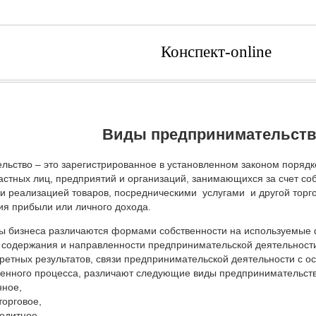
Конспект-online
Виды предпринимательств
ьство – это зарегистрированное в установленном законом поряд
астных лиц, предприятий и организаций, занимающихся за счет со
и реализацией товаров, посредническими услугами и другой торго
ия прибыли или личного дохода.
ы бизнеса различаются формами собственности на используемые 
 содержания и направленности предпринимательской деятельности
ретных результатов, связи предпринимательской деятельности с 
венного процесса, различают следующие виды предпринимательств
нное,
-торговое,
редитное,