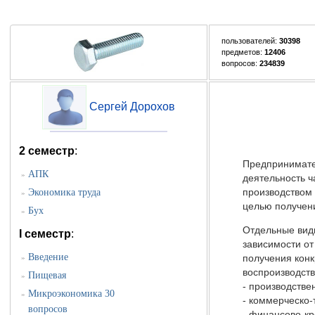
пользователей:
30398
предметов:
12406
вопросов:
234839
Сергей Дорохов
2 семестр
:
Предпринимател
АПК
»
деятельность ч
Экономика труда
производством 
»
целью получен
Бух
»
Отдельные вид
I семестр
:
зависимости от
Введение
получения конк
»
воспроизводст
Пищевая
»
- производстве
Микроэкономика 30
»
- коммерческо
вопросов
- финансово-к