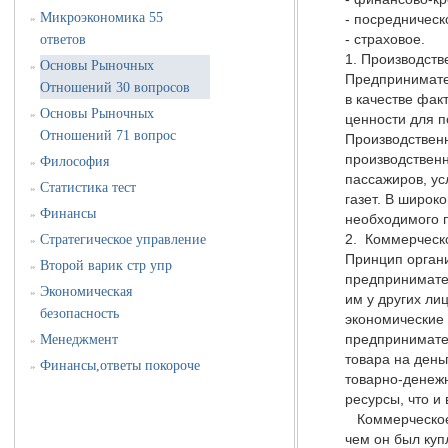
Микроэкономика 55
- посредническ
»
- страховое.
ответов
1. Производст
Основы Рыночных
»
Предпринимате
Отношений 30 вопросов
в качестве фак
Основы Рыночных
»
ценности для 
Отношений 71 вопрос
Производствен
производственн
Философия
»
пассажиров, ус
Статистика тест
»
газет. В широк
Финансы
»
необходимого 
2. Коммерческо
Стратегическое управление
»
Принцип органи
Второй варик стр упр
»
предпринимател
Экономическая
»
им у других ли
безопасность
экономические 
предпринимател
Менеджмент
»
товара на день
Финансы,ответы покороче
»
товарно-денежн
ресурсы, что и
Коммерческое 
чем он был куп