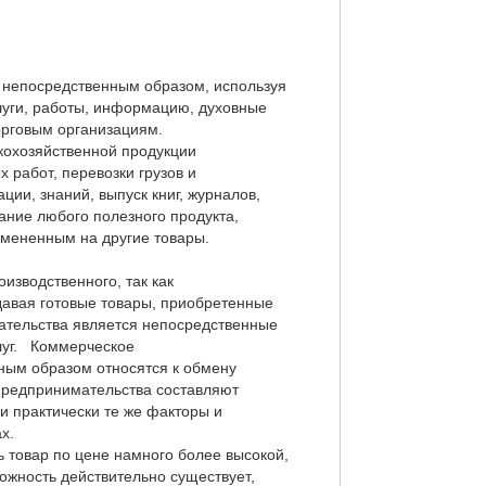
 непосредственным образом, используя
слуги, работы, информацию, духовные
орговым организациям.
кохозяйственной продукции
 работ, перевозки грузов и
ии, знаний, выпуск книг, журналов,
ание любого полезного продукта,
мененным на другие товары.
изводственного, так как
давая готовые товары, приобретенные
мательства является непосредственные
слуг. Коммерческое
ным образом относятся к обмену
о предпринимательства составляют
 практически те же факторы и
х.
товар по цене намного более высокой,
ожность действительно существует,