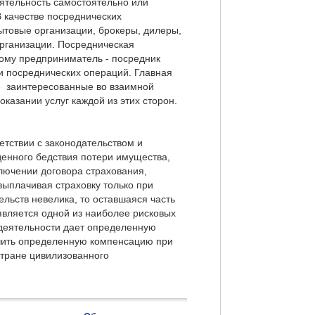
ятельность самостоятельно или
В качестве посреднических
ытовые организации, брокеры, дилеры,
организации. Посредническая
тому предприниматель - посредник
ии посреднических операций. Главная
е заинтересованные во взаимной
оказании услуг каждой из этих сторон.
етствии с законодательством и
енного бедствия потери имущества,
ключении договора страхования,
выплачивая страховку только при
ельств невелика, то оставшаяся часть
является одной из наиболее рисковых
 деятельности дает определенную
учить определенную компенсацию при
стране цивилизованного