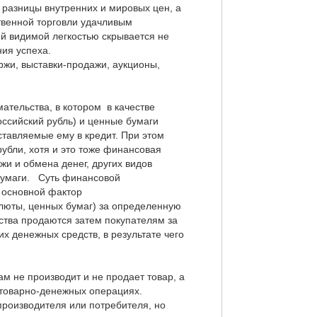
х разницы внутренних и мировых цен, а
твенной торговли удачливым
ой видимой легкостью скрывается не
ия успеха.
жи, выставки-продажи, аукционы,
тельства, в котором в качестве
ссийский рубль) и ценные бумаги
тавляемые ему в кредит. При этом
рубли, хотя и это тоже финансовая
и и обмена денег, других видов
 бумаги. Суть финансовой
 основной фактор
алюты, ценных бумаг) за определенную
тва продаются затем покупателям за
 денежных средств, в результате чего
 не производит и не продает товар, а
в товарно-денежных операциях.
производителя или потребителя, но