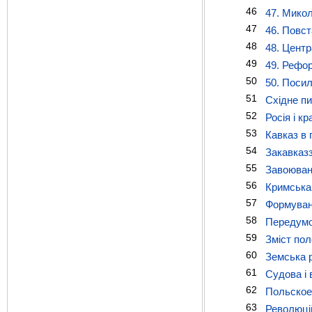
46
47. Микол
47
46. Повст
48
48. Центр
49
49. Рефор
50
50. Посил
51
Східне пит
52
Росія і кр
53
Кавказ в 
54
Закавказзя
55
Завоюванн
56
Кримська 
57
Формуванн
58
Передумов
59
Зміст пол
60
Земська 
61
Судова і 
62
Польское 
63
Революці