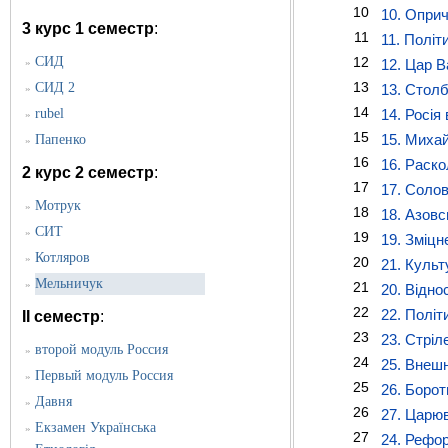
10
10. Опри
3 курс 1 семестр
:
11
11. Політ
CИД
12
»
12. Цар В
13
СИД 2
13. Стол
»
14
rubel
14. Росія 
»
15
15. Миха
Папенко
»
16
16. Раско
2 курс 2 семестр
:
17
17. Соло
Мотрук
»
18
18. Азовс
СИТ
»
19
19. Зміцн
Котляров
»
20
21. Культу
Мельничук
»
21
20. Відно
22
22. Політи
II семестр
:
23
23. Стріл
второй модуль Россия
»
24
25. Внешн
Первый модуль Россия
»
25
26. Борот
Давня
»
26
27. Царю
Екзамен Українська
»
27
24. Рефор