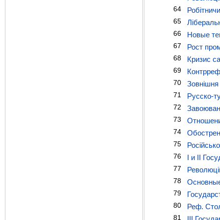
64
Робітничий
65
Ліберальн
66
Новые те
67
Рост про
68
Кризис са
69
Контрреф
70
Зовнішня 
71
Русско-ту
72
Завоюванн
73
Отношени
74
Обострен
75
Російсько
76
I и II Го
77
Революцій
78
Основные
79
Государст
80
Реф. Стол
81
III Госуд