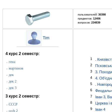
пользователей:
30398
предметов:
12406
вопросов:
234839
Tim
4 курс 2 семестр
:
1
. Князівс
гена
»
2
Псковська
мартинов
»
3
3. Походи
дек
»
4
4. Об’єдн
дек 2
»
5
. Новгоро
дек 3
»
6
Феодальна
3 курс 2 семестр
:
7
Іван 3, В
8
Церква і
СССР
»
9
Іван 4
ccch 2
»