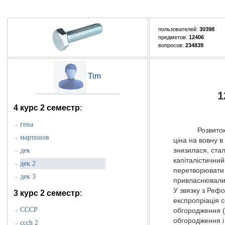
пользователей:
30398
предметов:
12406
вопросов:
234839
Tim
1
4 курс 2 семестр
:
гена
»
Розвиток сукон
мартинов
»
ціна на вовну в
дек
знизилася, стал
»
капіталістични
дек 2
»
перетворювати 
дек 3
»
привласнювали 
У звязку з Реф
3 курс 2 семестр
:
експропріація с
СССР
»
обгородження (
обгородження і
ccch 2
»