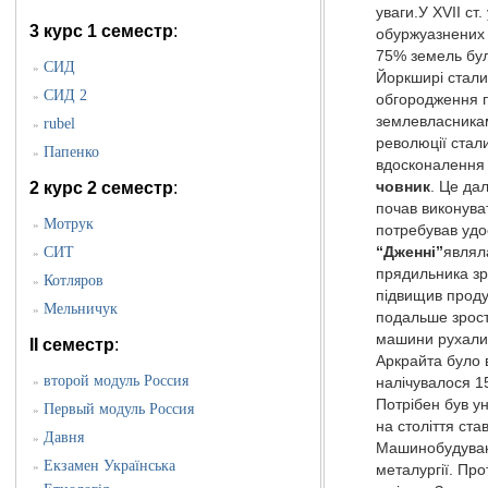
уваги.У XVII ст
3 курс 1 семестр
:
обуржуазнених 
75% земель бул
CИД
»
Йоркширі стали
СИД 2
»
обгородження 
землевл
rubel
»
революції стал
Папенко
»
вдосконалення 
2 курс 2 семестр
:
човник
. Це да
почав виконува
Мотрук
»
потребував удо
СИТ
“Дженні”
являл
»
прядильника зр
Котляров
»
підвищив проду
Мельничук
»
подальше зрост
машини рухалис
II семестр
:
Аркрайта було в
второй модуль Россия
»
налічувалося 15
Потрібен був у
Первый модуль Россия
»
на століття ст
Давня
»
Машинобудуванн
Екзамен Українська
»
металургії. Про