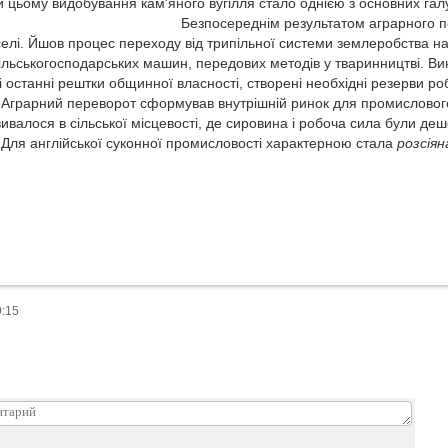
ки цьому видобування кам'яного вугілля стало однією з основних га
днім результатом аграрного перевороту бу
селі. Йшов процес переходу від трипільної системи землеробства на
ільськогосподарських машин, передових методів у тваринництві. В
і останні рештки общинної власності, створені необхідні резерви ро
 Аграрний переворот сформував внутрішній ринок для промислового
валося в сільської місцевості, де сировина і робоча сила були деш
 Для англійської суконної промисловості характерною стала
розсія
9:15