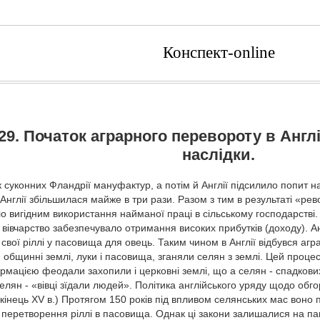
Конспект-online
29. Початок аграрного перевороту в Англі
наслідки.
них Фландрії мануфактур, а потім й Англії підсилило попит на вов
 Англії збільшилася майже в три рази. Разом з тим в результаті «рев
о вигідним використання найманої праці в сільському господарстві.
й вівчарство забезпечувало отримання високих прибутків (доходу). 
свої ріллі у пасовища для овець. Таким чином в Англії відбувся аг
общинні землі, луки і пасовища, зганяли селян з землі. Цей проце
ормацією феодали захопили і церковні землі, що а селян - спадкови
елян - «вівці зїдали людей». Політика англійського уряду щодо обг
кінець XV в.) Протягом 150 років під впливом селянських мас воно
 перетворення ріллі в пасовища. Однак ці закони залишалися на па