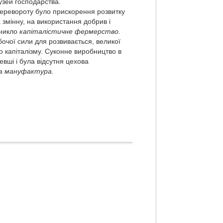
лузей господарства.
ло прискорення розвитку
 змінну, на використання добрив і
иникло
капіталістичне фермерство.
бочої сили для розвивається, великої
 капіталізму. Суконне виробництво в
евші і була відсутня цехова
на мануфактура.