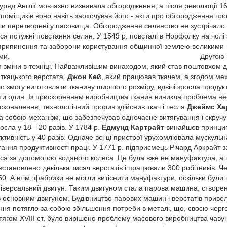
. уряд Англії мовчазно визнавала обгородження, а після революції 16
поміщиків воно навіть заохочував його - акти про обгородження про
и перетворені у пасовища. Обгородження селянство не зустрічало п
ся потужні повстання селян. У 1549 р. повсталі в Норфолку на чол
припинення та заборони користування общинної землею великими
асниками. Другою необхідною пере
и зміни в техніці. Найважливішим винаходом, який став поштовхом 
ткацького верстата.
Джон Кей
, який працював ткачем, а згодом ме
ло змогу виготовляти тканину ширшого розміру, вдвічі зросла продукт
ти один. Із прискоренням виробництва тканин виникла проблема нес
сконалення; технологічний прорив здійснив ткач і тесля
Джеймс Ха
а собою механізм, що забезпечував одночасне витягування і скручу
осла у 18—20 разів. У 1784 р.
Едмунд Картрайт
винайшов принци
ктивність у 40 разів. Одначе всі ці пристрої урухомлювала мускул
ання продуктивності праці. У 1771 р. підприємець Річард Аркрайт з
я за допомогою водяного колеса. Це була вже не мануфактура, а п
становлено декілька тисяч верстатів і працювали 300 робітників. Че
0. А втім, фабрики не могли витіснити мануфактури, оскільки були п
ніверсальний двигун. Таким двигуном стала парова машина, створе
ав основним двигуном. Будівництво парових машин і верстатів приве
я потягло за собою збільшення потреби в металі, що, своєю черг
тягом XVIIІ ст. було вирішено проблему масового виробництва чавуну