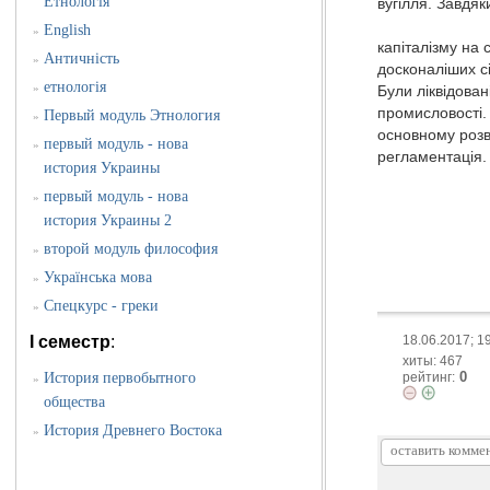
Етнологія
вугілля. Завдя
Безпосере
English
»
капіталізму на 
Античність
»
досконаліших с
етнологія
»
Були ліквідован
промисловості.
Первый модуль Этнология
»
основному розви
первый модуль - нова
»
регламентація.
история Украины
первый модуль - нова
»
история Украины 2
второй модуль философия
»
Українська мова
»
Спецкурс - греки
»
18.06.2017; 1
I семестр
:
хиты: 467
0
рейтинг:
История первобытного
»
общества
История Древнего Востока
»