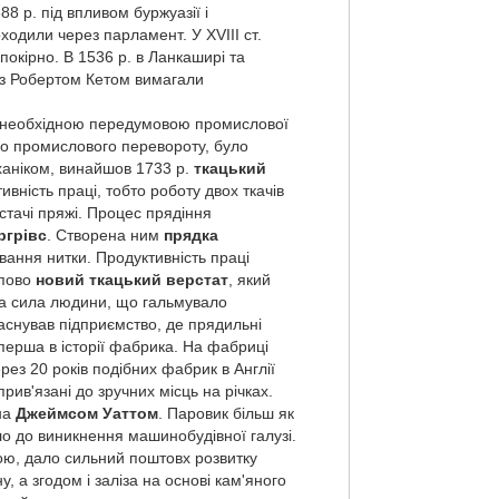
88 р. під впливом буржуазії і
ходили через парламент. У XVIII ст.
окірно. В 1536 р. в Ланкаширі та
і з Робертом Кетом вимагали
думовою промислової
до промислового перевороту, було
ханіком, винайшов 1733 р.
ткацький
ивність праці, тобто роботу двох ткачів
тачі пряжі. Процес прядіння
ргрівс
. Створена ним
прядка
вання нитки. Продуктивність праці
пово
новий ткацький верстат
, який
ьна сила людини, що гальмувало
аснував підприємство, де прядильні
ерша в історії фабрика. На фабриці
рез 20 років подібних фабрик в Англії
рив'язані до зручних місць на річках.
на
Джеймсом Уаттом
. Паровик більш як
ло до виникнення машинобудівної галузі.
ою, дало сильний поштовх розвитку
, а згодом і заліза на основі кам'яного