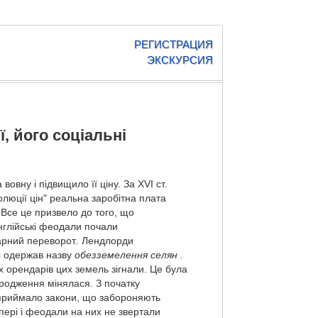
РЕГИСТРАЦИЯ
ЭКСКУРСИЯ
ї, його соціальні
ну і підвищило її ціну. За XVI ст.
олюції цін" реальна заробітна плата
 Все це призвело до того, що
Англійські феодали почали
рарний переворот
.
Лендлорди
с одержав назву
обезземелення селян .
х орендарів цих земель зігнали. Це була
ородження мінялася. З початку
 приймало закони, що забороняють
пері і феодали на них не звертали