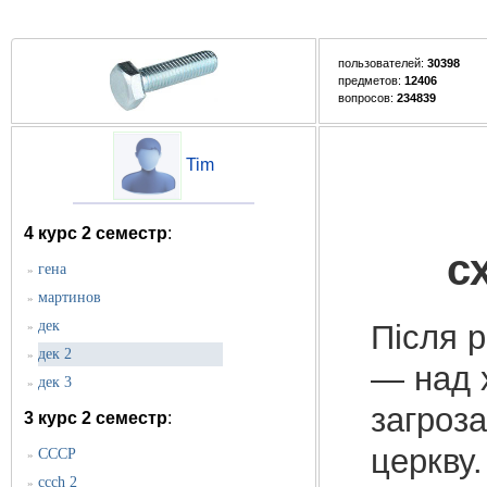
пользователей:
30398
предметов:
12406
вопросов:
234839
Tim
4 курс 2 семестр
:
с
гена
»
мартинов
»
дек
Після р
»
дек 2
»
— над 
дек 3
»
загроза
3 курс 2 семестр
:
церкву
СССР
»
ccch 2
»