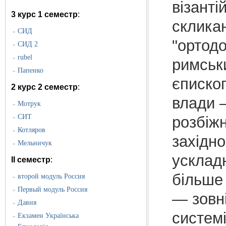
візанті
3 курс 1 семестр
:
скликан
CИД
»
"ортодо
СИД 2
»
rubel
»
римськ
Папенко
»
єпископ
2 курс 2 семестр
:
влади —
Мотрук
»
СИТ
розбіжн
»
Котляров
»
західно
Мельничук
»
ускладн
II семестр
:
більше 
второй модуль Россия
»
Первый модуль Россия
»
— зовні
Давня
»
систем
Екзамен Українська
»