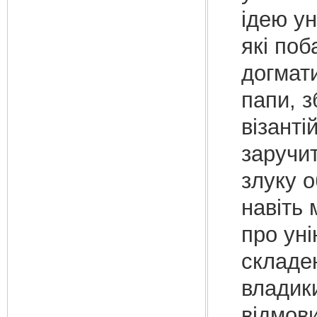
ідею ун
які по
догмат
папи, з
візанті
заручи
злуку 
навіть 
про уні
складен
владик
відмови