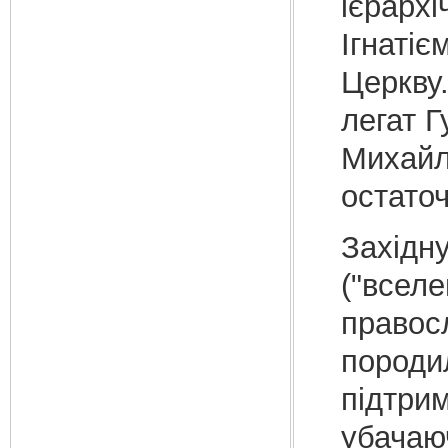
ієрархі
Ігнатіє
Церкву
легат Г
Михайл
остаточ
Західн
("вселе
правосл
породи
підтрим
убачаю