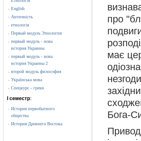
Етнологія
визнав
English
»
про "бл
Античність
»
етнологія
»
подвиги
Первый модуль Этнология
»
розпод
первый модуль - нова
»
история Украины
має цер
первый модуль - нова
»
история Украины 2
одіозна
второй модуль философия
»
незгод
Українська мова
»
західни
Спецкурс - греки
»
I семестр
:
сходжен
История первобытного
»
Бога-С
общества
История Древнего Востока
»
Привод