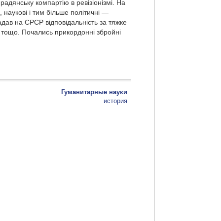
радянську компартію в ревізіонізмі. На
, наукові і тим більше політичні —
дав на СРСР відповідальність за тяжке
, тощо. Почались прикордонні збройні
Гуманитарные науки
история