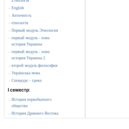
Етнологія
English
»
Античність
»
етнологія
»
Первый модуль Этнология
»
первый модуль - нова
»
история Украины
первый модуль - нова
»
история Украины 2
второй модуль философия
»
Українська мова
»
Спецкурс - греки
»
I семестр
:
История первобытного
»
общества
История Древнего Востока
»