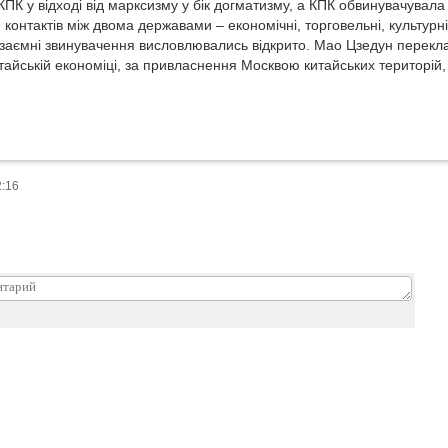
ПК у відході від марксизму у бік догматизму, а КПК обвинувачувала 
и контактів між двома державами – економічні, торговельні, культурні
заємні звинувачення висловлювались відкрито. Мао Цзедун перекла
тайській економіці, за привласнення Москвою китайських територій
2:16