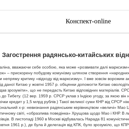
Конспект-online
. Загострення радянсько-китайських відно
таліна, вважаючи себе особою, яка може «розвивати далі марксизм»
ок» – прискорену побудову комунізму шляхом створення «народних
 непряму критику «відходу від марксизму». І вже зовсім ворожим ак
ід даної Китаю у жовтні 1957 р. обіцянки допомогти Китаю оволодіт
ав зрозуміти», що не передасть Китаю відповідних матеріалів. СРСР 
а до Тибету. (12 вер. 1959 р. СРСР уклав з Індією угоду, за якою він 
ирічки кредит у 1,5 млрд рублів.) Такої великої суми КНР від СРСР н
ональний х-р: невизнання радянським керівництвом «величі» Мао Ц
тичному світі, «образлива поведінка» Хрущова щодо Мао і КНР. В ли
вців. В листопаді 1960 в Москві відбувалась Нарада 81 комуністичних 
тня 1961 p.), де була й делегація від КПК, було зрозуміло, що КПР