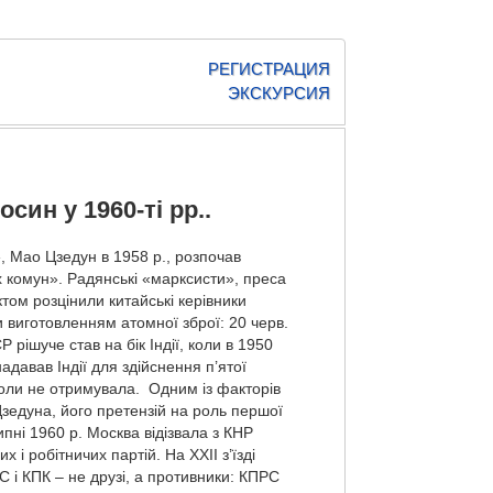
РЕГИСТРАЦИЯ
ЭКСКУРСИЯ
син у 1960-ті рр..
, Мао Цзедун в 1958 p., розпочав
 комун». Радянські «марксисти», преса
том розцінили китайські керівники
и виготовленням атомної зброї: 20 черв.
рішуче став на бік Індії, коли в 1950
надавав Індії для здійснення п’ятої
іколи не отримувала. Одним із факторів
зедуна, його претензій на роль першої
пні 1960 р. Москва відізвала з КНР
і робітничих партій. На XXII з’їзді
С і КПК – не друзі, а противники: КПРС