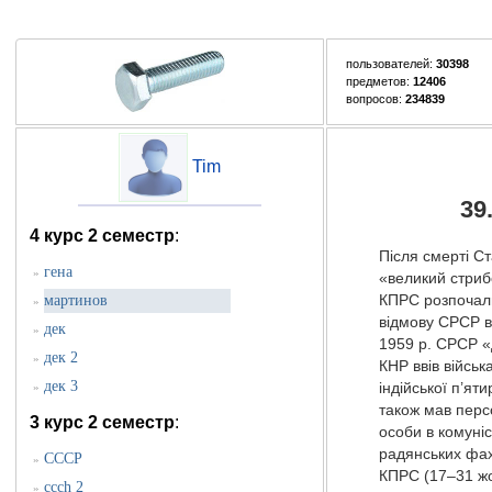
пользователей:
30398
предметов:
12406
вопросов:
234839
Tim
39
4 курс 2 семестр
:
Після смерті С
гена
»
«великий стриб
мартинов
КПРС розпочали
»
відмову СРСР в
дек
»
1959 p. CPCP «д
дек 2
»
КНР ввів військ
дек 3
»
індійської п’ят
також мав перс
3 курс 2 семестр
:
особи в комуніс
радянських фахі
СССР
»
КПРС (17–31 жов
ccch 2
»