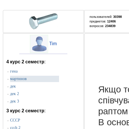
пользователей:
30398
предметов:
12406
вопросов:
234839
Tim
4 курс 2 семестр
:
гена
»
мартинов
»
дек
Якщо т
»
дек 2
»
співчув
дек 3
»
раптом
3 курс 2 семестр
:
В основ
СССР
»
ccch 2
»