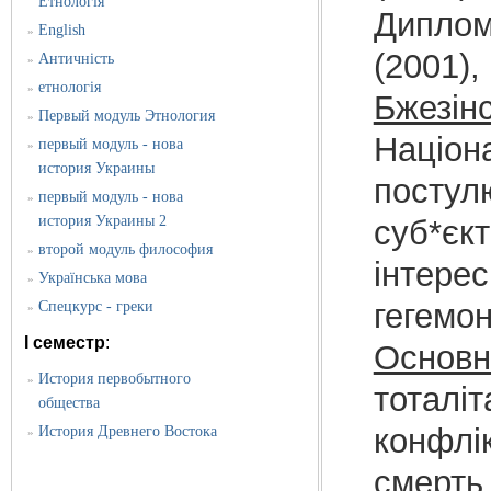
Етнологія
Диплома
English
»
(2001),
Античність
»
етнологія
»
Бжезін
Первый модуль Этнология
»
Націон
первый модуль - нова
»
история Украины
постулю
первый модуль - нова
»
история Украины 2
суб*єкт
второй модуль философия
»
інтерес
Українська мова
»
гегемон
Спецкурс - греки
»
I семестр
:
Основні
История первобытного
»
тоталіт
общества
конфлі
История Древнего Востока
»
смерть 