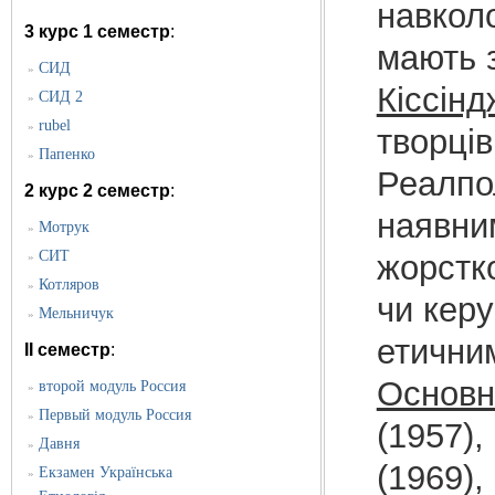
навколо
3 курс 1 семестр
:
мають з
CИД
»
Кіссін
СИД 2
»
rubel
»
творців
Папенко
»
Реалпол
2 курс 2 семестр
:
наявни
Мотрук
»
СИТ
жорстк
»
Котляров
»
чи керу
Мельничук
»
етични
II семестр
:
Основні
второй модуль Россия
»
Первый модуль Россия
»
(1957)
Давня
»
(1969),
Екзамен Українська
»