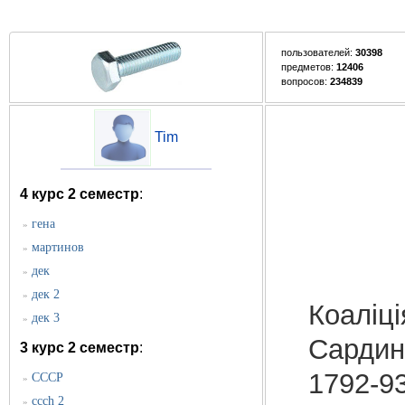
пользователей:
30398
предметов:
12406
вопросов:
234839
Tim
4 курс 2 семестр
:
гена
»
мартинов
»
дек
»
дек 2
»
Коаліці
дек 3
»
Сардин
3 курс 2 семестр
:
1792-93
СССР
»
ccch 2
»