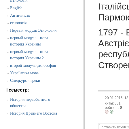
Етнологія
Італійс
English
»
Пармою
Античність
»
етнологія
»
1797 - 
Первый модуль Этнология
»
первый модуль - нова
»
Австріє
история Украины
республ
первый модуль - нова
»
история Украины 2
Створе
второй модуль философия
»
Українська мова
»
Спецкурс - греки
»
I семестр
:
20.01.2016; 13
История первобытного
»
хиты: 881
общества
0
рейтинг:
История Древнего Востока
»