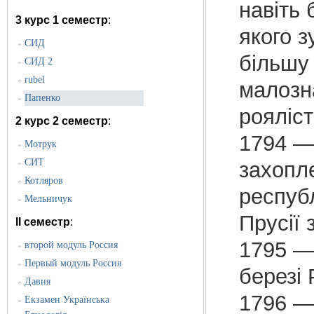
навіть
3 курс 1 семестр
:
якого з
CИД
»
більшу
СИД 2
»
rubel
»
малозн
Папенко
»
рояліс
2 курс 2 семестр
:
1794 — 
Мотрук
»
СИТ
захопл
»
Котляров
»
республ
Мельничук
»
Прусії 
II семестр
:
1795 —
второй модуль Россия
»
Первый модуль Россия
»
березі 
Давня
»
1796 —
Екзамен Українська
»