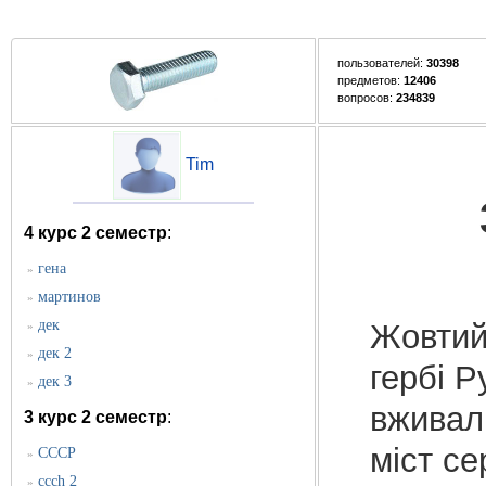
пользователей:
30398
предметов:
12406
вопросов:
234839
Tim
4 курс 2 семестр
:
гена
»
мартинов
»
дек
Жовтий 
»
дек 2
»
гербі Р
дек 3
»
вживали
3 курс 2 семестр
:
міст се
СССР
»
ccch 2
»