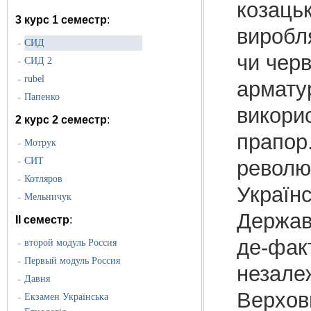
козацьк
3 курс 1 семестр
:
виробл
CИД
»
чи чер
СИД 2
»
rubel
»
армату
Папенко
»
викори
2 курс 2 семестр
:
прапор.
Мотрук
»
СИТ
револю
»
Котляров
»
Українс
Мельничук
»
Держав
II семестр
:
де-фак
второй модуль Россия
»
Первый модуль Россия
»
незалеж
Давня
»
Верхов
Екзамен Українська
»