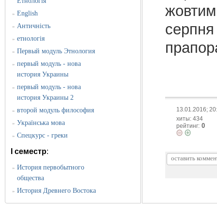
Етнологія
жовтим 
English
»
серпня
Античність
»
етнологія
»
прапор
Первый модуль Этнология
»
первый модуль - нова
»
история Украины
первый модуль - нова
»
история Украины 2
13.01.2016; 20
второй модуль философия
»
хиты: 434
Українська мова
»
0
рейтинг:
Спецкурс - греки
»
I семестр
:
История первобытного
»
общества
История Древнего Востока
»