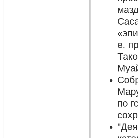
мазд
Саса
«эпи
е. п
Тако
Муай
Собр
Мару
по г
сохр
"Дея