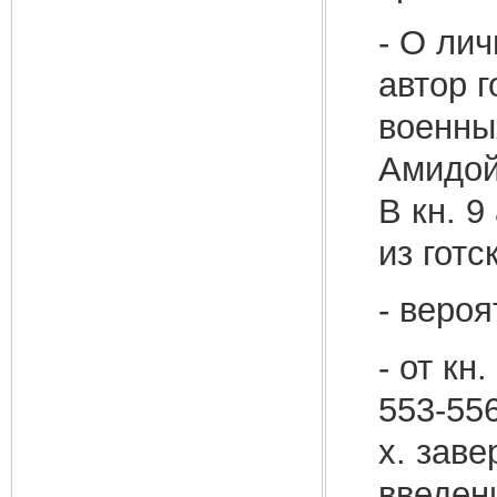
- О лич
автор 
военны
Амидой 
В кн. 9
из готс
- вероя
- от кн
553-556
х. заве
введени