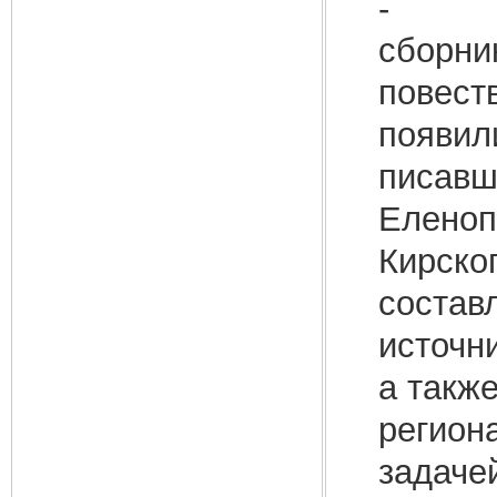
- 
сборни
повест
появил
писавш
Еленоп
Кирско
состав
источн
а такж
регион
задаче