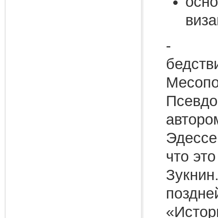
осно
виза
- Соч
бедств
Месопо
Псевдо
автором
Эдессе
что это
Зукнин.
поздне
«Истори