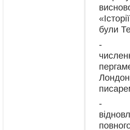
виснов
«Історі
були Т
- Тре
числен
пергаме
Лондоні
писарем
- Втр
віднов
повного