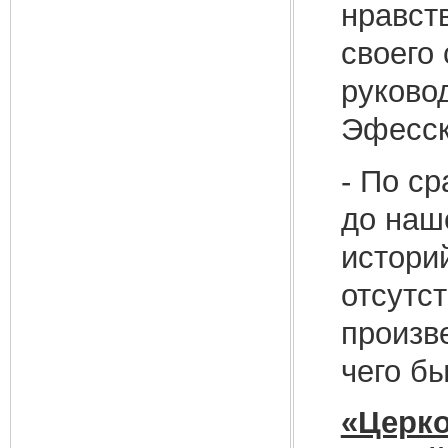
нравст
своего
руково
Эфесск
- По с
до наш
истори
отсутс
произве
чего б
«Церко