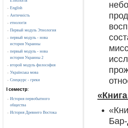
Етнологія
небо
English
»
прод
Античність
»
етнологія
»
восп
Первый модуль Этнология
»
сос
первый модуль - нова
»
история Украины
мисс
первый модуль - нова
»
иссл
история Украины 2
второй модуль философия
»
прож
Українська мова
»
отно
Спецкурс - греки
»
I семестр
:
«Книга
История первобытного
»
общества
«Кни
История Древнего Востока
»
Бар-