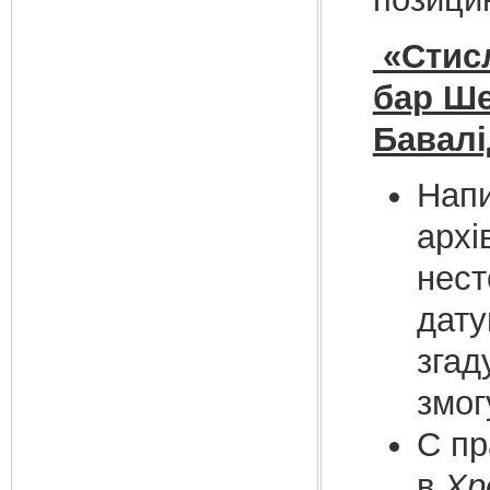
«Стисл
бар Ше
Бавалі
Напи
архі
нест
дату
згад
змог
С пр
в
Хр