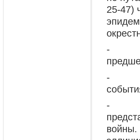
25-47)
эпидем
окрест
- Вто
предше
- От
событи
- С 5
предст
войны.