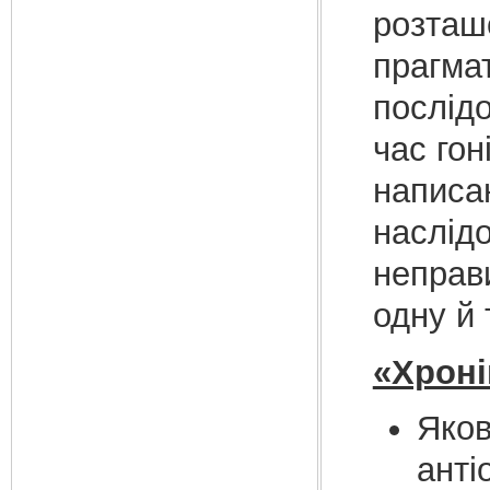
розташ
прагма
послідо
час гон
написан
наслідо
неправ
одну й 
«Хроні
Яков
анті