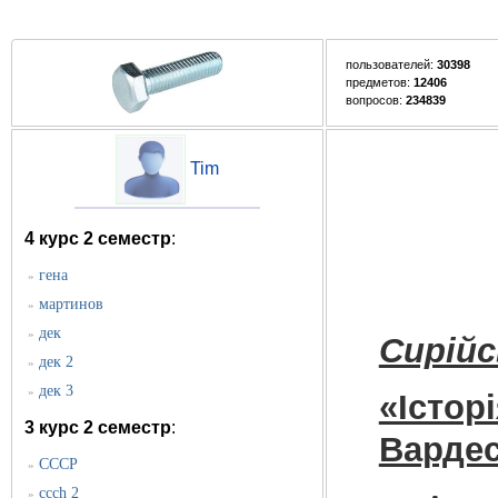
пользователей:
30398
предметов:
12406
вопросов:
234839
Tim
4 курс 2 семестр
:
гена
»
мартинов
»
дек
»
Сирійс
дек 2
»
дек 3
»
«Істор
3 курс 2 семестр
:
Вардес
СССР
»
ccch 2
»