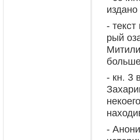
издано
- текст
рый оз
Митили
больше
- кн. 3
Захари
некоег
находи
- Анон