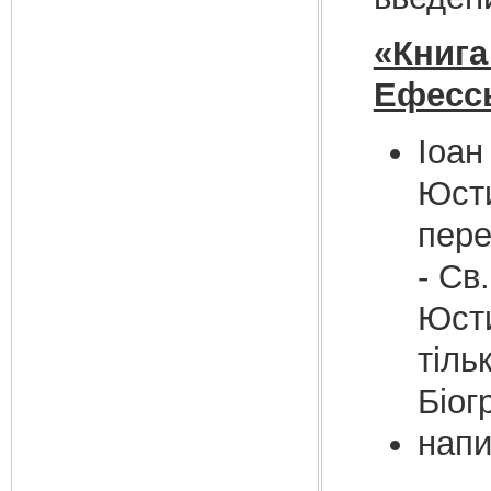
«Книга 
Ефессь
Іоан
Юсти
пере
- Св
Юсти
тіль
Біог
напи