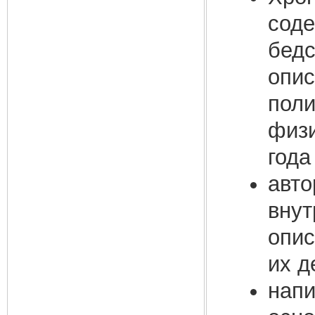
соде
бедс
опис
поли
физи
года
авто
внут
опис
их д
напи