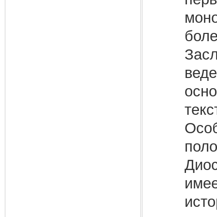
моно
боле
Засл
веде
осно
текс
Особ
поло
Диос
имее
исто