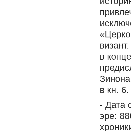
истори
привле
исключе
«Церко
визант.
в конце
предисл
Зинона
в кн. 6.
- Дата 
эре: 88
хроники