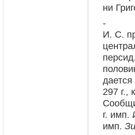
ни Гри
- Нап
И. С. 
центра
персид
половин
дается
297 г.,
Сообщи
г. имп.
имп.
З