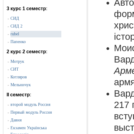
Авто
3 курс 1 семестр
:
форм
CИД
»
хрис
СИД 2
»
істо
rubel
»
Папенко
»
Моис
2 курс 2 семестр
:
Вард
Мотрук
»
Арм
СИТ
»
Котляров
»
армя
Мельничук
»
Вард
II семестр
:
217 
второй модуль Россия
»
Первый модуль Россия
»
всту
Давня
»
выст
Екзамен Українська
»