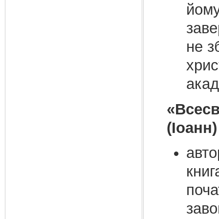
йому
заве
не з
хрис
акад
«Всесв
(Іоанн
авто
книг
поча
заво