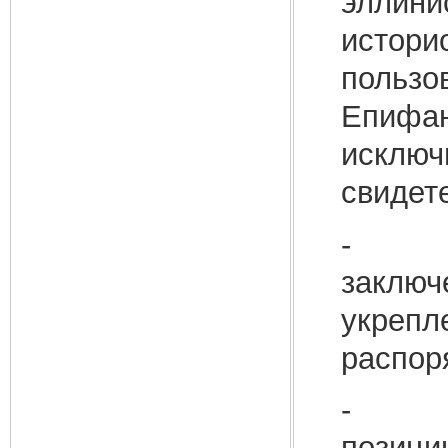
эллини
истори
пользо
Епифан
исключ
свидет
- Соч
заключ
укрепл
распор
- дов
позици