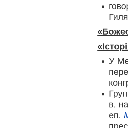
гово
Гиля
«Божес
«Істор
У Ме
пере
конг
Груп
в. н
еп.
прес