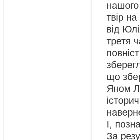
нашого 
твір на
від Юлі
третя ч
повніст
зберег
що збер
Яном Л
історич
наверн
I, позн
За резу