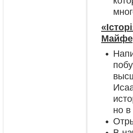
кото
мног
«Істор
Майфе
Напи
побу
высш
Исаа
исто
но в
Отры
В на