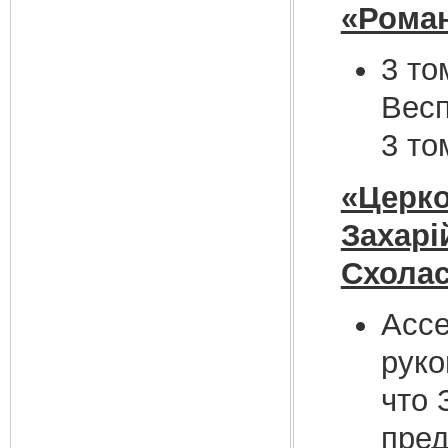
«Роман
3 то
Весп
3 то
«Церко
Захарі
Схолас
Ассе
руко
что 
пред