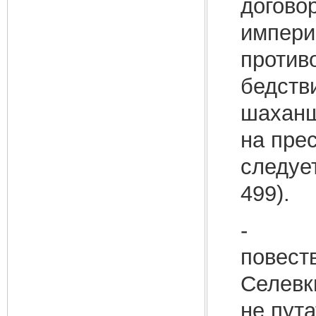
догово
импери
против
бедств
шаханш
на прес
следуе
499).
- При
повест
Селевки
не пута