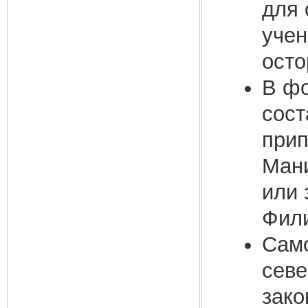
для 
учен
осто
В фо
сост
прип
Мани
или 
Фил
Само
севе
зако