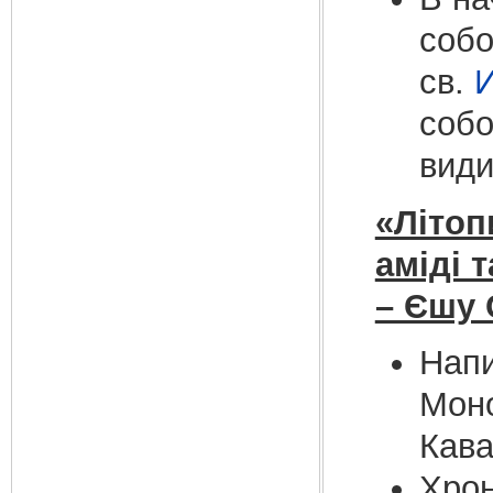
собо
св.
И
собо
види
«Літоп
аміді 
– Єшу 
Напи
Моно
Кав
Хрон