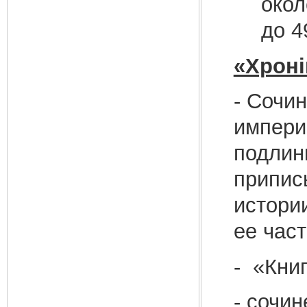
окол
до 49
«Хроні
- Сочи
империи
подлин
припис
истории
ее част
- «Кни
- сочи