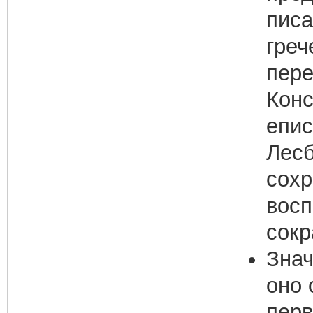
писа
греч
пере
Конс
епис
Лесб
сохр
восп
сокр
Знач
оно 
перв