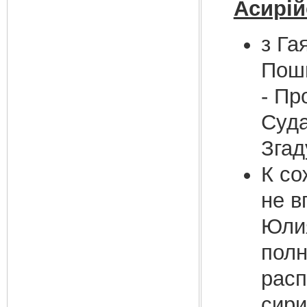
Асирій
з Га
Поши
- Пр
Суда
Згад
К со
не в
Юлия
полн
расп
сири