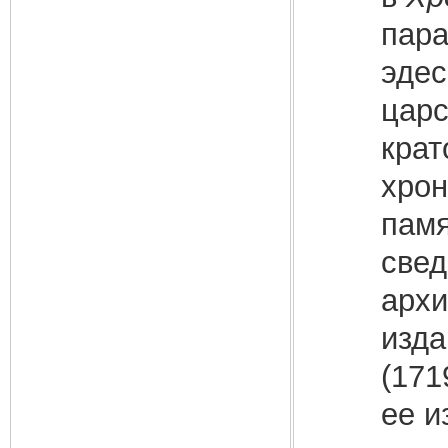
пара
эдес
царс
крат
хрон
памя
свед
архи
изда
(171
ее и