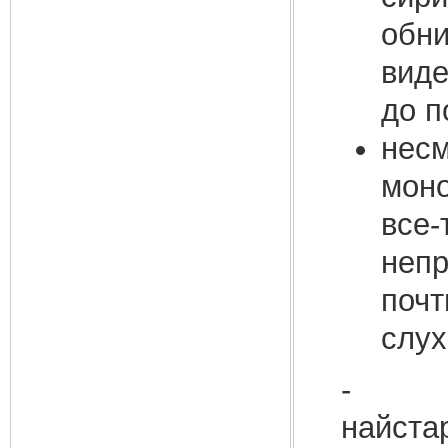
обни
виде
до п
несм
мон
все-
непр
почт
слух
- «Це
найста