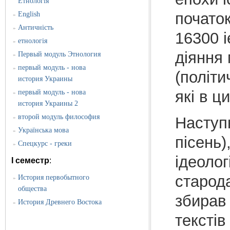
Етнологія
початок
English
»
Античність
»
16300 і
етнологія
»
діяння 
Первый модуль Этнология
»
первый модуль - нова
»
(політи
история Украины
які в ц
первый модуль - нова
»
история Украины 2
второй модуль философия
»
Наступ
Українська мова
»
пісень)
Спецкурс - греки
»
ідеолог
I семестр
:
старод
История первобытного
»
общества
збирав 
История Древнего Востока
»
текстів 