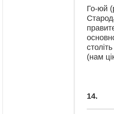
Го-юй (
Старод
правите
основно
століть
(нам ці
14.