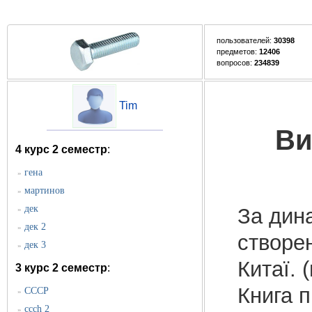
пользователей:
30398
предметов:
12406
вопросов:
234839
Tim
Ви
4 курс 2 семестр
:
гена
»
мартинов
»
дек
За дина
»
дек 2
»
створен
дек 3
»
Китаї. 
3 курс 2 семестр
:
Книга п
СССР
»
ccch 2
»