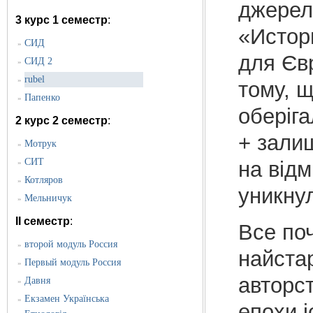
джерел
3 курс 1 семестр
:
«Истори
CИД
»
для Євр
СИД 2
»
rubel
»
тому, щ
Папенко
»
оберіга
2 курс 2 семестр
:
+ залиш
Мотрук
»
СИТ
на відм
»
Котляров
»
уникну
Мельничук
»
II семестр
:
Все поч
второй модуль Россия
»
найста
Первый модуль Россия
»
авторс
Давня
»
Екзамен Українська
»
епохи і