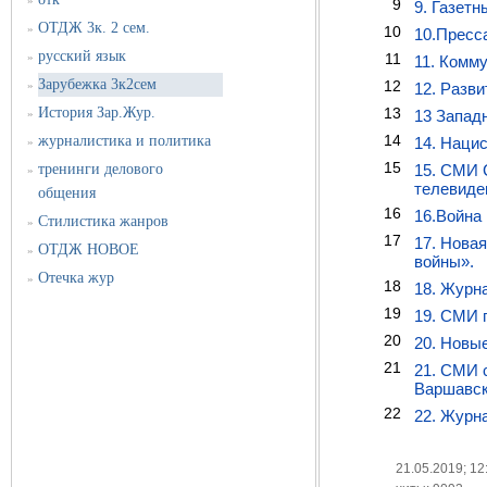
»
9
9. Газет
ОТДЖ 3к. 2 сем.
»
10
10.Пресс
русский язык
»
11
11. Комм
Зарубежка 3к2сем
12
»
12. Разв
История Зар.Жур.
13
»
13 Запад
14
журналистика и политика
14. Наци
»
15
тренинги делового
15. СМИ 
»
телевиде
общения
16
16.Война
Стилистика жанров
»
17
17. Нова
ОТДЖ НОВОЕ
»
войны».
Отечка жур
»
18
18. Журн
19
19. СМИ 
20
20. Новы
21
21. СМИ 
Варшавск
22
22. Журн
21.05.2019; 12