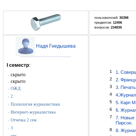
пользователей:
30398
предметов:
12406
вопросов:
234839
Надя Гнедышева
I семестр
:
1
1. Совер
скрыто
»
2
2. Францу
скрыто
»
3
3. Печат
ОЖД
»
4
4.Журнал
2
»
5
5. Карл М
Психология журналистики
»
6
6. Журнал
Интернет-журналистика
»
7
7. Новые
Отчечка 2 сем.
»
Пирсон.
3
»
8
8. Журна
отк