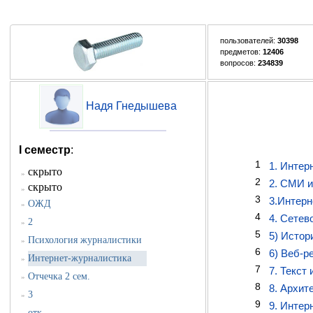
пользователей:
30398
предметов:
12406
вопросов:
234839
Надя Гнедышева
I семестр
:
1
1. Интер
скрыто
»
2
2. СМИ 
скрыто
»
3
3.Интерн
ОЖД
»
4
4. Сетев
2
»
5
5) Истор
Психология журналистики
»
6
6) Веб-р
Интернет-журналистика
»
7
7. Текст 
Отчечка 2 сем.
»
8
8. Архит
3
»
9
9. Интер
отк