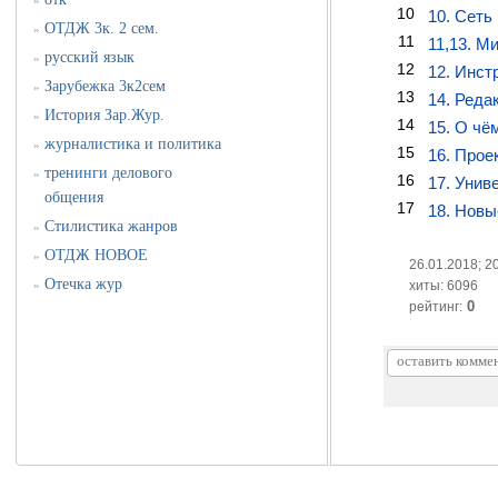
»
10
10. Сеть
ОТДЖ 3к. 2 сем.
»
11
11,13. М
русский язык
»
12
12. Инст
Зарубежка 3к2сем
»
13
14. Реда
История Зар.Жур.
»
14
15. О чё
журналистика и политика
»
15
16. Прое
тренинги делового
»
16
17. Унив
общения
17
18. Новы
Стилистика жанров
»
ОТДЖ НОВОЕ
»
26.01.2018; 2
Отечка жур
»
хиты: 6096
0
рейтинг: