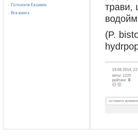
трави, 
Гістологія Екзамен
»
Вся книга
»
водойм.
(P. bis
hydrpop
19.06.2014; 22
хиты: 1225
0
рейтинг: