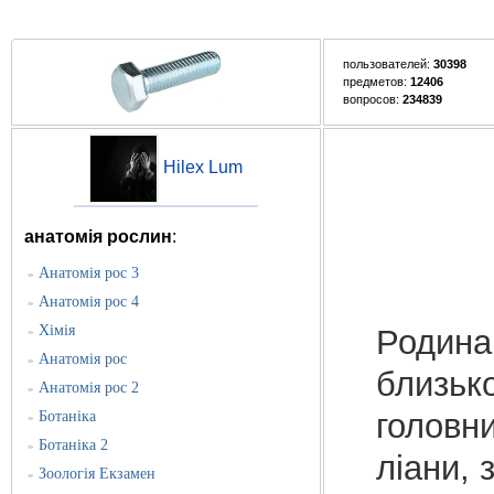
пользователей:
30398
предметов:
12406
вопросов:
234839
Hilex Lum
анатомія рослин
:
Анатомія рос 3
»
Анатомія рос 4
»
Хімія
Родина 
»
Анатомія рос
»
близько
Анатомія рос 2
»
головни
Ботаніка
»
Ботаніка 2
»
ліани, 
Зоологія Екзамен
»