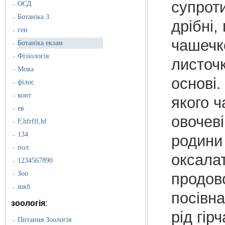
супроти
ОСД
»
Ботаніка 3
»
дрібні,
ген
»
чашечко
Ботаніка екзам
»
Фізіологія
»
листочк
Мова
»
основі.
філос
»
конт
»
якого ч
ев
»
овочеві
F,hfrflf,hf
»
134
»
родини 
пол
»
оксала
1234567890
»
Зоо
продово
»
шкб
»
посівн
зоологія
:
рід гір
Питання Зоологія
»