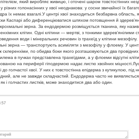
телієм, який виробляє живицю, і оточені шаром товстостінних незде
у різних голонасінних у хвої неоднако­ва: у сосни звичайної їх бага
дра їх немає взагалі.У центрі хвої знаходиться безбарвна область,
ки Каспарі або диференціюватися шляхом потовщення й здерев’янінн
крохмальні зерна. За ендодермою розміщується тканина, яку нази
аренхімних клітин. Одні клітини — мертві, з тонкими здерев’янілим
ведення води і мі­неральних речовин із трахеїд у клітини мезофілу. І
льні зерна — транспортують асиміляти з мезофілу у флоему. У центр
ж склеренхіми, по обидва боки якого розташовуються два провідних 
илема в пучках представлена трахеїдами, а у флоеми відсутні кліти
шованою на периферії гіподермою надає листю хвойних міцності.Лу
 до голчастої хвої. У них є товстостінна епідерма з кутикулою, під 
ний, але не завжди склад­частий. Ендодерма часто не виявляється. 
 як і голчастих листків, може знаходитися два або один.
3:57