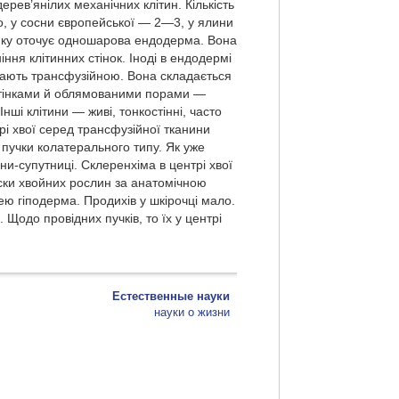
рев’янілих механічних клітин. Кількість
то, у сосни європейської — 2—3, у ялини
 яку оточує одношаро­ва ендодерма. Вона
я клітинних стінок. Іноді в ендо­дермі
вають трансфузійною. Вона складається
и стінками й облямованими порами —
нші клітини — живі, тонкостінні, часто
і хвої серед трансфузійної тканини
пучки колатерального типу. Як уже
ни-супутниці. Склеренхіма в центрі хвої
ски хвойних рослин за анатомічною
нею гіподерма. Продихів у шкірочці мало.
Щодо провідних пучків, то їх у центрі
Естественные науки
науки о жизни