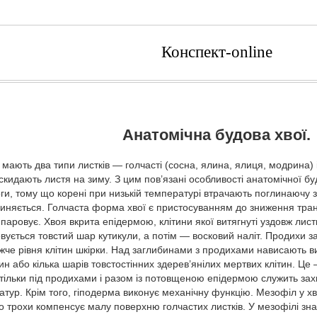
Конспект-online
Анатомічна будова хвої.
мають два типи листків — голчасті (со­сна, ялина, ялиця, модрина) і
скидають листя на зиму. З цим пов’язані особливості анатомічної б
логи, тому що корені при низькій температурі втрачають поглинаючу 
иняється. Голчаста форма хвої є пристосуванням до зниження тран
паровує. Хвоя вкрита епідермою, клітини якої витягнуті уздовж листк
ується товстий шар кутикули, а потім — восковий наліт. Продихи за
жче рівня клітин шкірки. Над заглибинами з продихами нависа­ють в
н або кілька шарів товстостінних здерев’янілих мертвих клітин. Це 
тільки під продихами і разом із по­товщеною епідермою служить зах
атур. Крім того, гіподерма виконує механічну функцію. Мезофіл у х
о трохи компенсує малу поверхню голчастих листків. У мезофілі зн