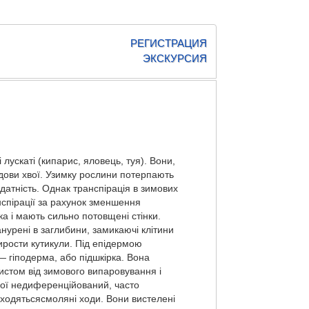
РЕГИСТРАЦИЯ
ЭКСКУРСИЯ
 лускаті (кипарис, яловець, туя). Вони,
удови хвої. Узимку рослини потерпають
здатність. Однак транспірація в зимових
спірації за рахунок зменшення
а і мають сильно потовщені стін­ки.
нурені в заглибини, замикаючі клітини
ирости кутикули. Під епідермою
— гіподерма, або підшкірка. Вона
истом від зимового випаровування і
вої недиференційований, часто
аходятьсясмоляні ходи. Вони вистелені