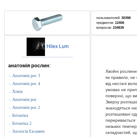
пользователей:
30398
предметов:
12406
вопросов:
234839
Hilex Lum
анатомія рослин
:
Хвойні рослини 
Анатомія рос 3
»
як правило, не 
Анатомія рос 4
від нестачі во­
»
умовах не прип
Хімія
»
поверхні, що ви
Анатомія рос
»
Зверху розташов
Анатомія рос 2
»
знаходяться ни
розташовані оди
Ботаніка
»
переривається 
Ботаніка 2
»
низьких темпер
Зоологія Екзамен
»
складчастий, щ