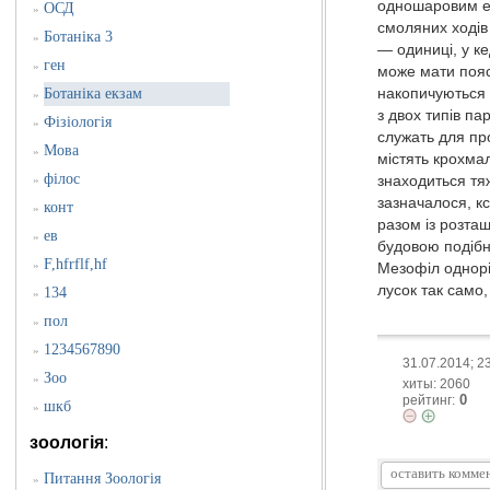
одношаровим епі
ОСД
»
смоляних ходів 
Ботаніка 3
»
— одиниці, у ке
ген
»
може мати пояс
Ботаніка екзам
накопичуються 
»
з двох типів п
Фізіологія
»
служать для про
Мова
»
містять крохма
філос
»
знаходиться тя
зазначалося, кс
конт
»
разом із розта
ев
»
будовою подібні
F,hfrflf,hf
»
Мезофіл однорід
лусок так само,
134
»
пол
»
1234567890
»
31.07.2014; 2
Зоо
»
хиты: 2060
0
рейтинг:
шкб
»
зоологія
:
Питання Зоологія
»