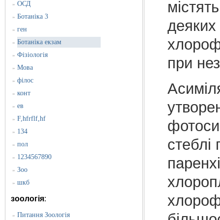
містять
ОСД
»
Ботаніка 3
»
деяких 
ген
»
хлороф
Ботаніка екзам
»
Фізіологія
»
при нез
Мова
»
філос
»
Асиміл
конт
»
утворен
ев
»
F,hfrflf,hf
»
фотоси
134
»
стеблі 
пол
»
1234567890
»
паренхі
Зоо
»
хлороп
шкб
»
хлороф
зоологія
:
більшос
Питання Зоологія
»