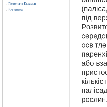
Гістологія Екзамен
»
(паліса
Вся книга
»
під ве
Розвито
середо
освітл
паренхі
або вз
пристос
кількіс
паліса
рослин