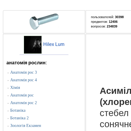
пользователей:
30398
предметов:
12406
вопросов:
234839
Hilex Lum
анатомія рослин
:
Анатомія рос 3
»
Анатомія рос 4
»
Хімія
Асиміл
»
Анатомія рос
»
(хлоре
Анатомія рос 2
»
стебел 
Ботаніка
»
Ботаніка 2
»
сонячне
Зоологія Екзамен
»