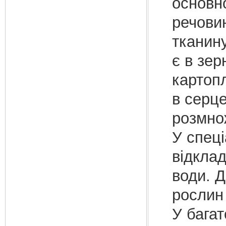
основно
речовин
тканин
є в зер
картоп
в серце
розмно
У спеці
відклад
води. Д
рослин 
У багат