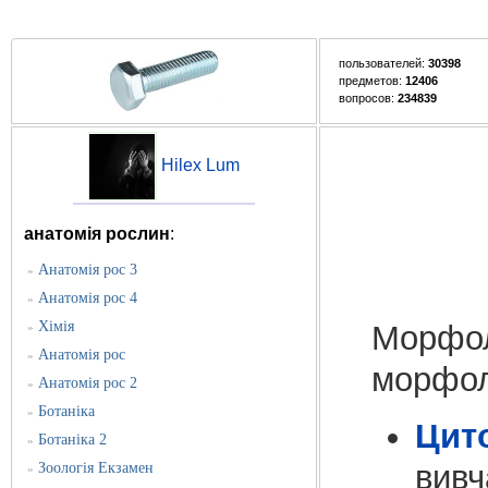
пользователей:
30398
предметов:
12406
вопросов:
234839
Hilex Lum
анатомія рослин
:
Анатомія рос 3
»
Анатомія рос 4
»
Хімія
Морфоло
»
Анатомія рос
»
морфол
Анатомія рос 2
»
Ботаніка
»
Цит
Ботаніка 2
»
вивч
Зоологія Екзамен
»