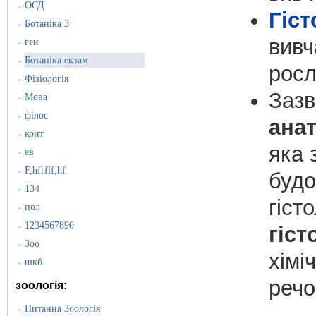
ОСД
»
Гіст
Ботаніка 3
»
вивч
ген
»
Ботаніка екзам
»
росл
Фізіологія
»
Зазв
Мова
»
філос
»
ана
конт
»
яка 
ев
»
F,hfrflf,hf
»
будо
134
»
гіст
пол
»
1234567890
»
гіст
Зоо
»
хімі
шкб
»
речо
зоологія
:
Питання Зоологія
»