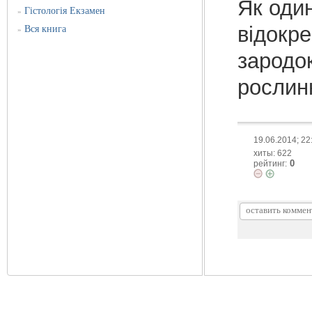
Як один
Гістологія Екзамен
»
відокр
Вся книга
»
зародок
рослин
19.06.2014; 22
хиты: 622
0
рейтинг: