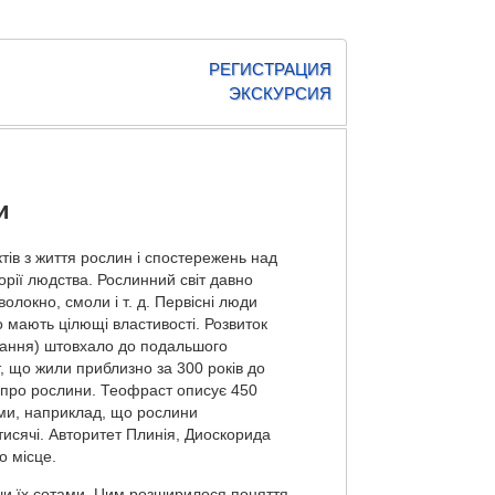
РЕГИСТРАЦИЯ
ЭКСКУРСИЯ
и
тів з життя рослин і спостережень над
торії людства. Рослинний світ давно
олокно, смоли і т. д. Первісні люди
о мають цілющі властивості. Розвиток
авання) штовхало до подальшого
 що жили приблизно за 300 років до
і про рослини. Теофраст описує 450
ими, наприклад, що рослини
тисячі. Авторитет Плинія, Диоскорида
о місце.
вши їх сотами. Цим розширилося поняття