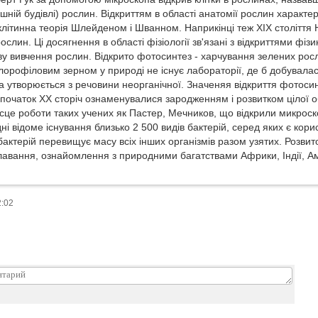
шній будівлі) рослин. Відкриттям в області анатомії рослин характерне 
клітинна теорія Шлейденом і Шванном. Наприкінці теж XIX століття
ослин. Ці досягнення в області фізіології зв'язані з відкриттями фізик
ву вивчення рослин. Відкрито фотосинтез - харчування зелених росл
лорофіловим зерном у природі не існує лабораторії, де б добувалася
она утворюється з речовини неорганічної. Значеняя відкриття фотос
початок XX сторіч ознаменувалися зародженням і розвитком цілої обл
сце роботи таких учених як Пастер, Мечников, що відкрили микроско
ні відоме існування близько 2 500 видів бактерій, серед яких є кори
актерій перевищує масу всіх інших організмів разом узятих. Розвит
плавання, ознайомлення з природними багатствами Африки, Індії, А
2:02