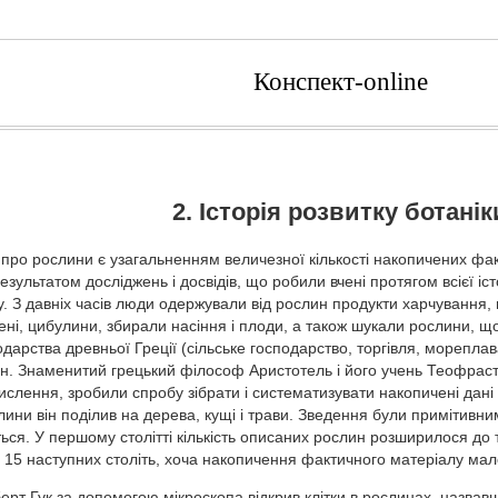
Конспект-online
2. Історія розвитку ботанік
 про рослини є узагальненням величезної кількості накопичених фак
езультатом досліджень і досвідів, що робили вчені протягом всієї іс
. З давніх часів люди одержували від рослин продукти харчування, в
ені, цибулини, збирали насіння і плоди, а також шукали рослини, щ
одарства древньої Греції (сільське господарство, торгівля, морепл
н. Знаменитий грецький філософ Аристотель і його учень Теофраст,
числення, зробили спробу зібрати і систематизувати накопичені дан
слини він поділив на дерева, кущі і трави. Зведення були примітивн
ся. У першому столітті кількість описаних рослин розширилося до 
і 15 наступних століть, хоча накопичення фактичного матеріалу мал
берт Гук за допомогою мікроскопа відкрив клітки в рослинах, назва