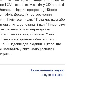
і XVIII століття. А за тім у XIX столітті
 Новашин відкрив процес подвійного
и і хімії. Досвід і спостереження
ин. Тімірязєв писав: “ Поза листком або
 органічна речовина” і далі “Тільки отут
интезові неможливо переоцінити.
асті знання -мікробіології. У цій
пічно малі організми-бактерії або
сної і шкідливі для людини. Цікаво, що
ок капіталізму викликало розвиток
мерики.
Естественные науки
науки о жизни