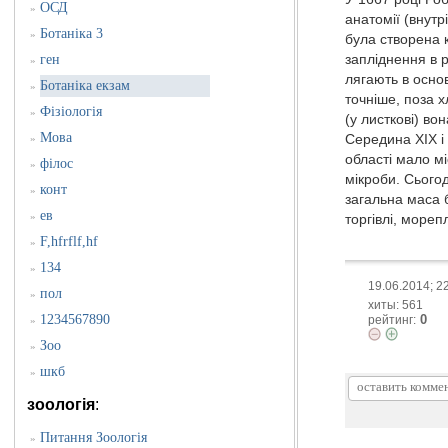
ОСД
»
анатомії (внутрі
Ботаніка 3
»
була створена 
запліднення в р
ген
»
лягають в осно
Ботаніка екзам
»
точніше, поза х
Фізіологія
»
(у листкові) в
Мова
Середина XIX і 
»
області мало мі
філос
»
мікроби. Сьогод
конт
»
загальна маса б
ев
»
торгівлі, море
F,hfrflf,hf
»
134
»
19.06.2014; 2
пол
»
хиты: 561
0
1234567890
рейтинг:
»
Зоо
»
шкб
»
зоологія
:
Питання Зоологія
»