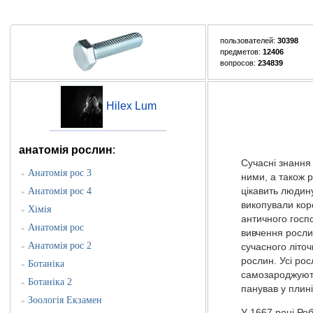
пользователей:
30398
предметов:
12406
вопросов:
234839
Hilex Lum
анатомія рослин
:
Сучасні знання
Анатомія рос 3
»
ними, а також р
Анатомія рос 4
цікавить людину
»
викопували кор
Хімія
»
античного госп
Анатомія рос
»
вивчення росли
Анатомія рос 2
»
сучасного літо
рослин. Усі ро
Ботаніка
»
самозароджують
Ботаніка 2
»
панував у плин
Зоологія Екзамен
»
У 1667 році Ро