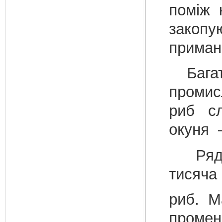
поміж 
закопую
приман
Багат
проми
риб сл
окуня –
Ряд Ск
тисяча
риб. М
промені