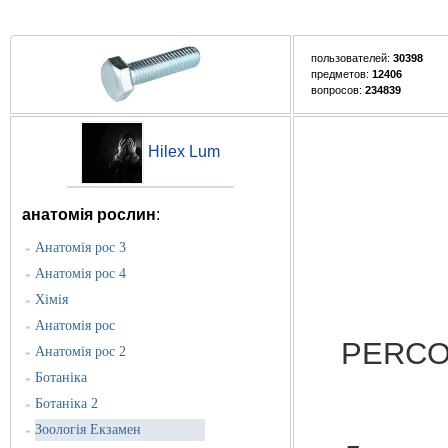
пользователей:
30398
предметов:
12406
вопросов:
234839
Hilex Lum
анатомія рослин
:
Анатомія рос 3
»
Анатомія рос 4
»
Хімія
»
НАД
Анатомія рос
»
PERC
Анатомія рос 2
»
Ботаніка
»
Ботаніка 2
»
Зоологія Екзамен
»