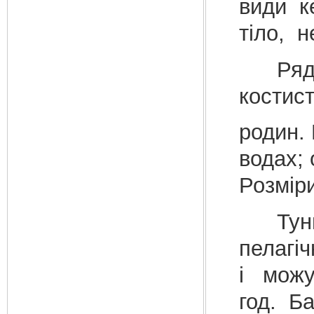
види к
тіло, 
Ряд Ок
костис
родин.
водах; 
Розмір
Тунці,
пелагі
і мож
год. Б