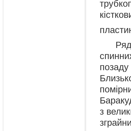
трубкоп
кістков
пласти
Ряд К
спинни
позаду
Близьк
помірн
Бараку
з вели
зграйни