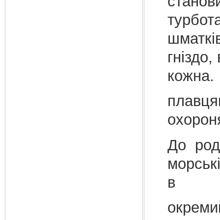
стано
турбот
шматкі
гніздо,
кожна
плавц
охоро
До род
морськ
в
окреми