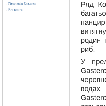
Ряд Ко
Гістологія Екзамен
»
Вся книга
»
багать
панцир
витягну
родин 
риб.
У пре
Gaster
черевн
водах
Gaster