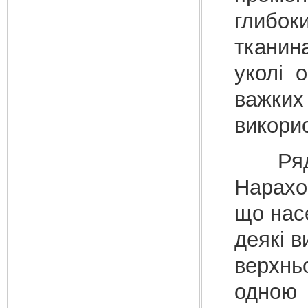
глибок
тканин
уколі 
важких 
викорис
Ряд С
Нарахо
що насе
деякі 
верхнь
одною 