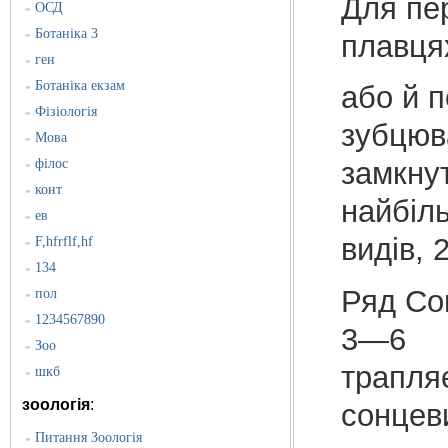
Для пе
ОСД
»
Ботаніка 3
»
плавця
ген
»
Ботаніка екзам
»
або й п
Фізіологія
»
зубцюв
Мова
»
філос
замкнут
»
конт
»
найбіл
ев
»
видів, 
F,hfrflf,hf
»
134
»
Ряд Сон
пол
»
1234567890
»
3―6 
Зоо
»
трапля
шкб
»
зоологія
:
сонцев
Питання Зоологія
»