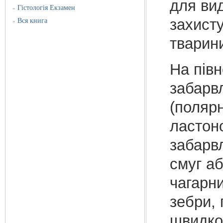
для ви
Гістологія Екзамен
»
захист
Вся книга
»
тварин
На півн
забарв
(полярн
ластоно
забарвл
смуг а
чагарни
зебри, 
швидко