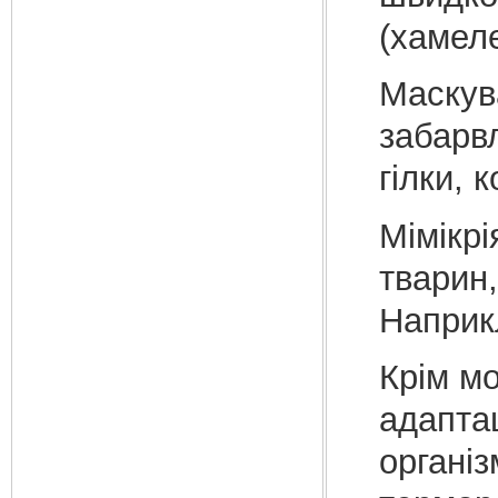
(хамеле
Маскува
забарв
гілки, 
Мімікр
тварин,
Наприкл
Крім мо
адаптац
організ