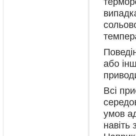
терморе
випадк
сольово
темпера
Поведін
або ін
привод
Всі пр
середов
умов ад
навіть 