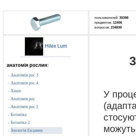
пользователей:
30398
предметов:
12406
вопросов:
234839
Hilex Lum
3
анатомія рослин
:
Анатомія рос 3
»
Анатомія рос 4
»
Хімія
У проц
»
Анатомія рос
»
(адапта
Анатомія рос 2
»
стосуют
Ботаніка
»
Ботаніка 2
»
можуть 
Зоологія Екзамен
»