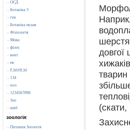
ОСД
»
Морфоло
Ботаніка 3
»
Наприк
ген
»
Ботаніка екзам
»
водопла
Фізіологія
»
шерстян
Мова
»
філос
»
довгої 
конт
»
хижаків
ев
»
F,hfrflf,hf
»
тварин 
134
»
збільше
пол
»
1234567890
»
теплов
Зоо
»
(скати,
шкб
»
зоологія
:
Захисн
Питання Зоологія
»