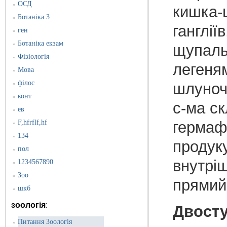
ОСД
»
кишка-ш
Ботаніка 3
»
ганглії
ген
»
Ботаніка екзам
»
щупальц
Фізіологія
»
легеня
Мова
»
філос
»
шлуноч
конт
»
с-ма ск
ев
»
F,hfrflf,hf
гермаф
»
134
»
продуку
пол
»
внутріш
1234567890
»
Зоо
»
прямий
шкб
»
зоологія
:
Двосту
Питання Зоологія
»