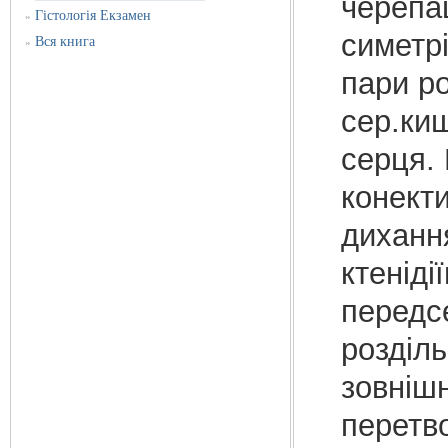
черепа
Гістологія Екзамен
»
симетрі
Вся книга
»
пари ро
сер.ки
серця. 
конект
диханн
ктеніді
передс
розділь
зовніш
перетв