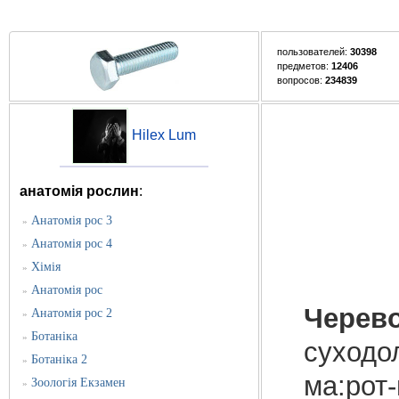
пользователей:
30398
предметов:
12406
вопросов:
234839
Hilex Lum
анатомія рослин
:
Анатомія рос 3
»
Анатомія рос 4
»
Хімія
»
Анатомія рос
»
Черево
Анатомія рос 2
»
Ботаніка
»
суходол
Ботаніка 2
»
ма:рот-
Зоологія Екзамен
»