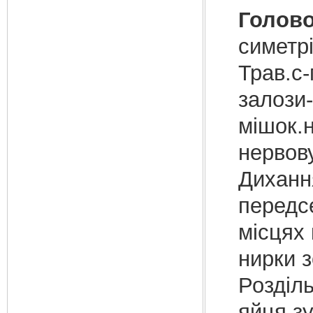
Голово
симетр
Трав.с-
залози
мішок.н
нервову
Дихання
передс
місцях 
нирки з
Розділ
яйця,зу