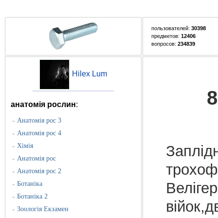
пользователей:
30398
предметов:
12406
вопросов:
234839
Hilex Lum
8
анатомія рослин
:
Анатомія рос 3
»
Анатомія рос 4
»
Хімія
Заплід
»
Анатомія рос
»
трохоф
Анатомія рос 2
»
Велігер
Ботаніка
»
Ботаніка 2
»
війок,д
Зоологія Екзамен
»