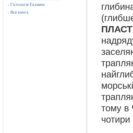
глибина
Гістологія Екзамен
»
Вся книга
»
(глибше
ПЛАСТ
надряд
заселяю
трапляю
найгли
морськ
трапля
тому в
чотири 