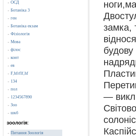
ноги,м
ОСД
»
Ботаніка 3
»
Двосту
ген
»
замка, 
Ботаніка екзам
»
Фізіологія
»
віднося
Мова
»
будову 
філос
»
конт
»
надряд
ев
»
Пластин
F,hfrflf,hf
»
134
»
Перетин
пол
»
— викл
1234567890
»
Зоо
Світово
»
шкб
»
солоні
зоологія
:
Каспійс
Питання Зоологія
»