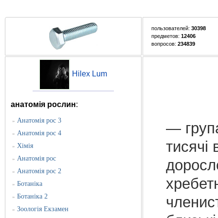
пользователей:
30398
предметов:
12406
вопросов:
234839
Hilex Lum
анатомія рослин
:
Анатомія рос 3
»
— група
Анатомія рос 4
»
тисячі 
Хімія
»
Анатомія рос
»
доросл
Анатомія рос 2
»
хребетн
Ботаніка
»
Ботаніка 2
»
членист
Зоологія Екзамен
»