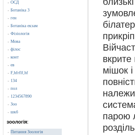
близькі
ОСД
»
Ботаніка 3
зумовл
»
ген
»
білатер
Ботаніка екзам
»
прикрі
Фізіологія
»
Мова
»
Війчаст
філос
»
вкрите
конт
»
ев
»
мішок і
F,hfrflf,hf
»
повніс
134
»
пол
»
належи
1234567890
»
система
Зоо
»
шкб
»
парою 
зоологія
:
розділь
Питання Зоологія
»