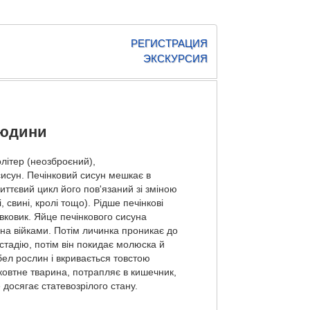
РЕГИСТРАЦИЯ
ЭКСКУРСИЯ
людини
літер (неозброєний),
сисун. Печінковий сисун мешкає в
ттє­вий цикл його пов'язаний зі зміною
 свині, кро­лі тощо). Рідше печінкові
ковик. Яйце пе­чінкового сисуна
на війками. Потім личинка проникає до
тадію, потім він покидає молюс­ка й
ебел рослин і вкривається товстою
оковтне тварина, потрапляє в кишечник,
 досягає статевозрілого стану.