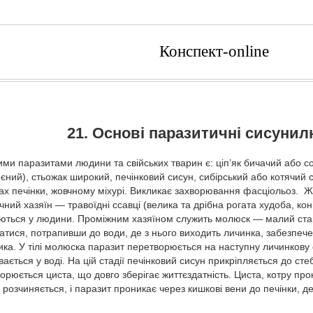
Конспект-online
21. Основі паразитичні сисуни
и паразитами людини та свійських тварин є: ціп’як бичачий або со
єний), стьожак широкий, печінковий сисун, сибірський або котячий 
х печін­ки, жовчному міхурі. Викликає захворювання фасціольоз. Жи
очний хазяїн — травоїдні ссавці (велика та дрібна рогата худоба, коні,
аються у людини. Про­міжним хазяїном служить молюск — малий став
атися, потрапивши до води, де з нього виходить личинка, забезпече
ка. У тілі молюска паразит перетво­рюється на наступну личинкову с
ається у воді. На цій стадії печінковий сисун прикріпляється до ст
орюється циста, що довго зберігає життєздатність. Цис­та, котру пр
розчиняється, і паразит проникає через кишкові вени до печінки, де