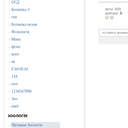
ОСД
»
хиты: 609
Ботаніка 3
»
0
рейтинг:
ген
»
Ботаніка екзам
»
Фізіологія
»
Мова
»
філос
»
конт
»
ев
»
F,hfrflf,hf
»
134
»
пол
»
1234567890
»
Зоо
»
шкб
»
зоологія
:
Питання Зоологія
»