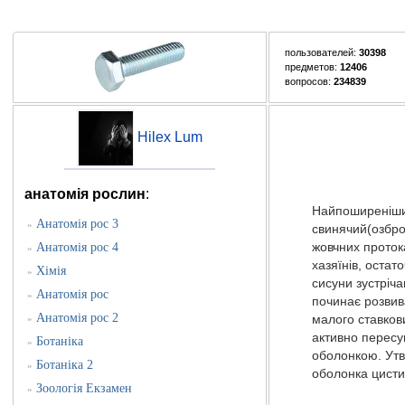
пользователей:
30398
предметов:
12406
вопросов:
234839
Hilex Lum
анатомія рослин
:
Найпоширенішим
Анатомія рос 3
»
свинячий(озбро
Анатомія рос 4
жовчних протока
»
хазяїнів, остат
Хімія
»
сисуни зустріч
Анатомія рос
»
починає розвив
Анатомія рос 2
»
малого ставкови
активно пересув
Ботаніка
»
оболон­кою. Утв
Ботаніка 2
»
оболонка цисти 
Зоологія Екзамен
»