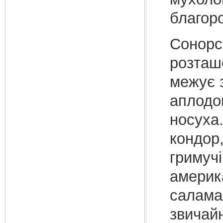
благоро
Сонорсь
розташо
межує 
аплодон
носуха.
кондор,
гримучі
америка
салама
звичайн