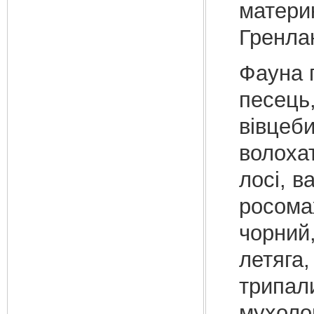
материк
Гренла
Фауна п
песець,
вівцеби
волохат
лосі, в
росомах
чорний,
летяга,
трипал
мухолов