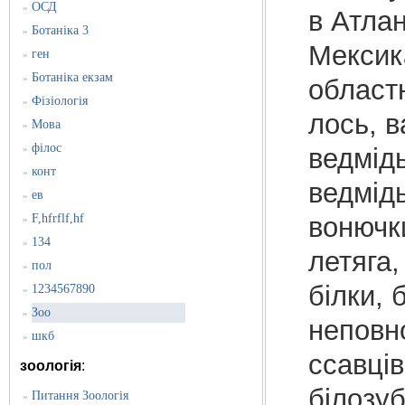
ОСД
»
в Атлан
Ботаніка 3
»
Мексика
ген
»
Ботаніка екзам
»
областю
Фізіологія
»
лось, в
Мова
»
філос
»
ведмідь
конт
»
ведмідь
ев
»
F,hfrflf,hf
вонючк
»
134
»
летяга,
пол
»
білки, 
1234567890
»
Зоо
»
неповн
шкб
»
ссавців
зоологія
:
білозуб
Питання Зоологія
»