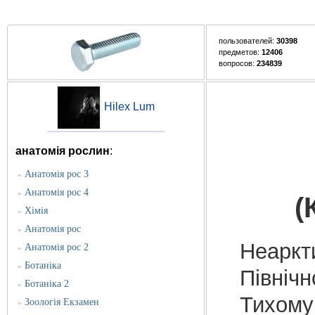
пользователей:
30398
предметов:
12406
вопросов:
234839
Hilex Lum
анатомія рослин
:
Анатомія рос 3
»
Анатомія рос 4
»
(
Хімія
»
Анатомія рос
»
Неаркт
Анатомія рос 2
»
Ботаніка
»
Північн
Ботаніка 2
»
Тихому
Зоологія Екзамен
»