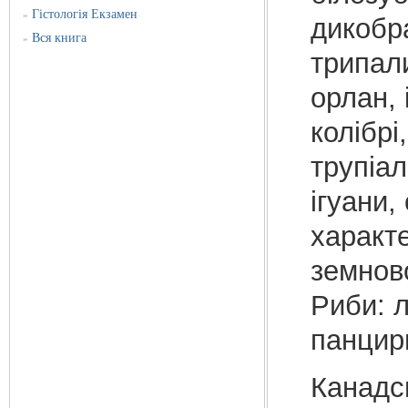
Гістологія Екзамен
»
дикобра
Вся книга
»
трипали
орлан, 
колібрі
трупіал
ігуани,
характе
земнов
Риби: л
панцирн
Канадс