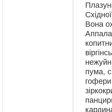
Плазуни
Східної
Вона о
Аппалач
копитни
віргінс
нежуйн
пума, с
гофери,
зіркокр
панцирн
кардина