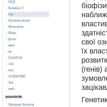
ОСД
»
біофізи
Ботаніка 3
»
наближ
ген
»
Ботаніка екзам
»
властив
Фізіологія
»
здатніс
Мова
»
філос
»
свої оз
конт
»
їх влас
ев
»
F,hfrflf,hf
розвитк
»
134
»
(генів)
пол
»
зумовле
1234567890
»
Зоо
»
заціка
шкб
»
зоологія
:
Генетик
Питання Зоологія
»