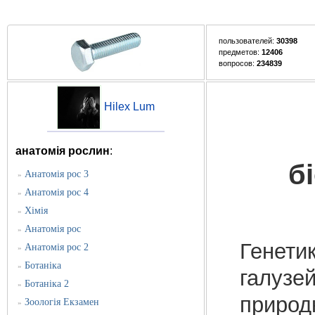
пользователей:
30398
предметов:
12406
вопросов:
234839
Hilex Lum
анатомія рослин
:
б
Анатомія рос 3
»
Анатомія рос 4
»
Хімія
»
Анатомія рос
»
Генетик
Анатомія рос 2
»
Ботаніка
»
галузе
Ботаніка 2
»
природ
Зоологія Екзамен
»