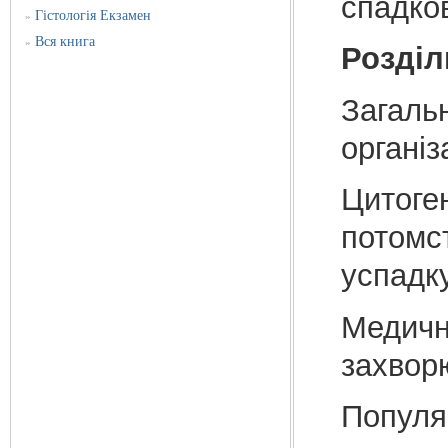
спадков
Гістологія Екзамен
»
Вся книга
»
Розділ
Загальн
організ
Цитоген
потомст
успадк
Медична
захвор
Популя