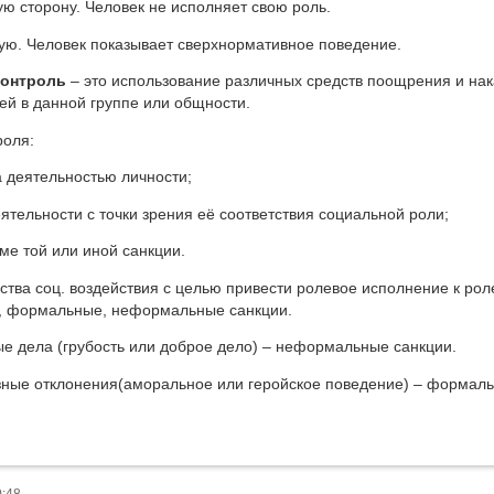
ю сторону. Человек не исполняет свою роль.
ую. Человек показывает сверхнормативное поведение.
контроль
– это использование различных средств поощрения и на
й в данной группе или общности.
роля:
 деятельностью личности;
еятельности с точки зрения её соответствия социальной роли;
ме той или иной санкции.
ства соц. воздействия с целью привести ролевое исполнение к р
, формальные, неформальные санкции.
ла (грубость или доброе дело) – неформальные санкции.
 отклонения(аморальное или геройское поведение) – формаль