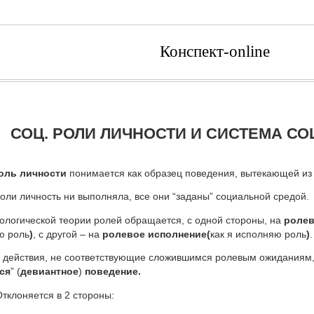
Конспект-online
СОЦ. РОЛИ ЛИЧНОСТИ И СИСТЕМА СОЦ
оль личности
понимается как образец поведения, вытекающей из е
роли личность ни выполняла, все они “заданы” социальной средой.
ологической теории ролей обращается, с одной стороны, на
ролев
ю роль
)
, с другой – на
ролевое исполнение(
как я исполняю роль
)
.
 действия, не соответствующие сложившимся ролевым ожиданиям
ся
” (
девиантное
)
поведение.
ся в 2 стороны: