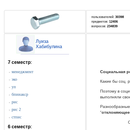
пользователей:
30398
предметов:
12406
вопросов:
234839
Луиза
Хабибулина
7 семестр
:
Социальная р
менеджмент
»
эко
»
Какие бы соц. 
уп
»
Поэтому в соци
бпииакср
»
выполняли сво
рис
»
Разнообразные
рис 2
»
“
отклоняющее
стпис
»
Отклоняет
6 семестр
: