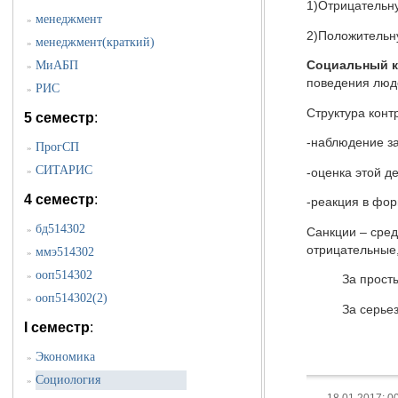
1)Отрицательну
менеджмент
»
2)Положительн
менеджмент(краткий)
»
МиАБП
Социальный 
»
поведения люде
РИС
»
Структура конт
5 семестр
:
-наблюдение за
ПрогСП
»
СИТАРИС
»
-оценка этой д
4 семестр
:
-реакция в фор
бд514302
»
Санкции – сред
отрицательные
ммэ514302
»
ооп514302
»
За простые де
ооп514302(2)
»
За серьезные
I семестр
:
Экономика
»
Социология
»