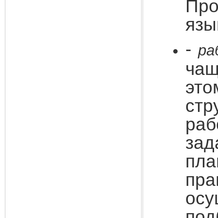
Про
язы
-
ра
чащ
эт
стр
ра
за
пла
пра
осу
под