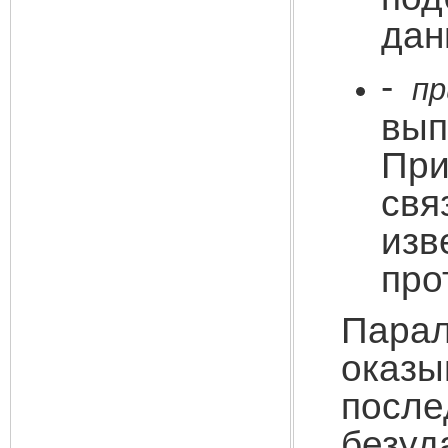
дан
-
пр
вып
При
св
изв
про
Пара
оказ
после
безуд