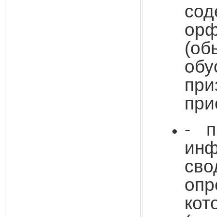
сод
орф
(об
об
при
при
-
п
ин
св
оп
ко