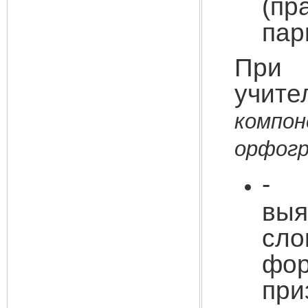
(пр
пар
При 
учите
комп
орфогр
вы
сло
фо
при