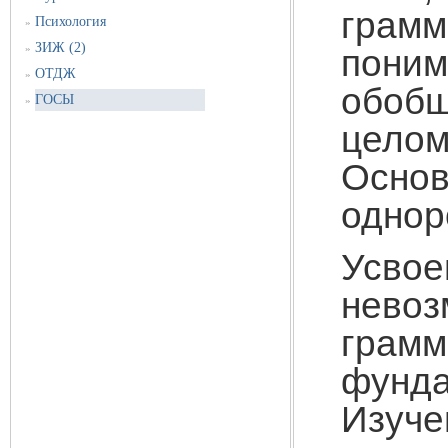
грам
Психология
»
ЗИЖ (2)
»
пон
ОТДЖ
»
обоб
ГОСЫ
»
целом
Осно
однор
Усво
нево
грамм
фунд
Изуч