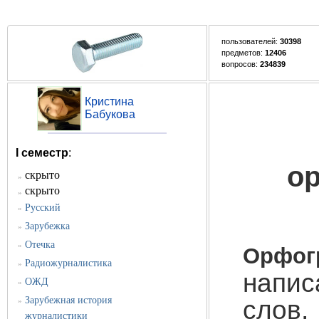
пользователей:
30398
предметов:
12406
вопросов:
234839
Кристина
Бабукова
I семестр
:
о
скрыто
»
скрыто
»
Русский
»
Зарубежка
»
Отечка
»
Орфо
Радиожурналистика
»
напис
ОЖД
»
Зарубежная история
сло
»
журналистики