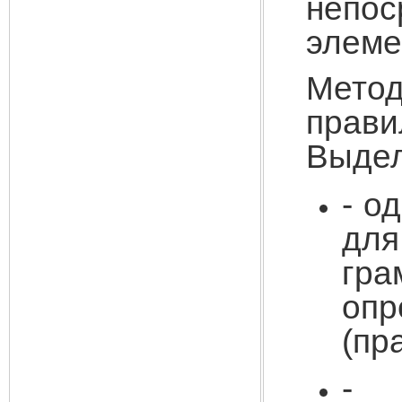
непо
элеме
Мето
прав
Выде
-
од
для
гр
оп
(пр