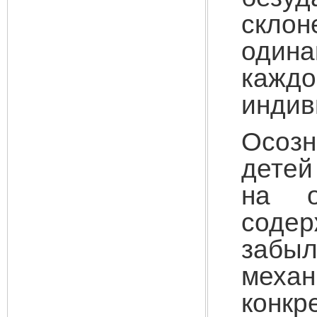
скло
один
кажд
индив
Осоз
детей
на о
соде
забы
меха
конкр