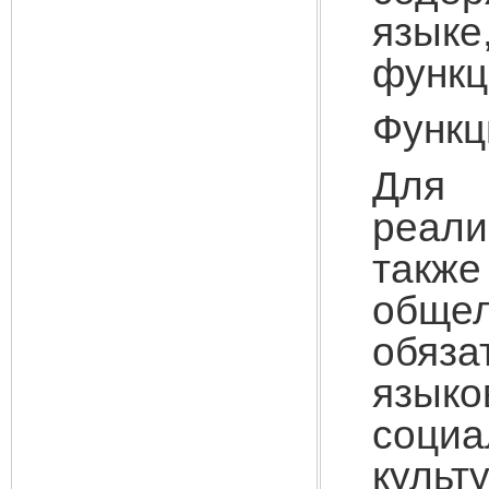
язык
функц
Функц
Для 
реали
такж
общел
обяза
язык
соци
куль