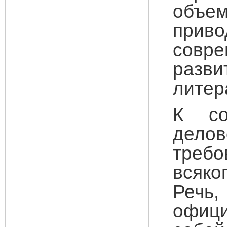
объем
прив
совре
разви
литер
К со
дело
треб
всяко
Речь,
офици