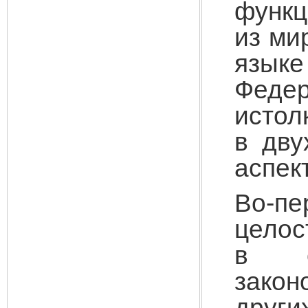
функц
из ми
языке
Фед
истол
в дву
аспек
Во-пе
целос
в ст
зако
други