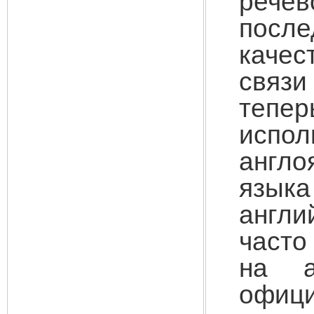
речев
после
качес
связ
тепер
исп
англо
язык
англ
часто
на а
офиц