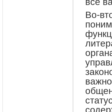
все в
Во-вт
поним
функ
литер
орга
упра
закон
важн
общен
стат
содер