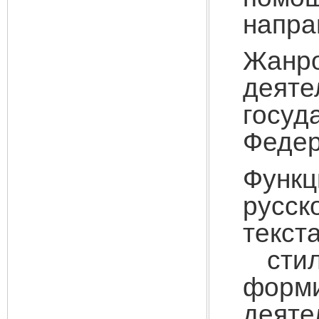
напра
Жан
деяте
госу
Федер
Функц
русск
текст
стил
форм
деяте