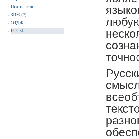
язык
Психология
»
ЗИЖ (2)
»
любу
ОТДЖ
»
неск
ГОСЫ
»
созна
точно
Русск
смы
всео
тек
разно
обе