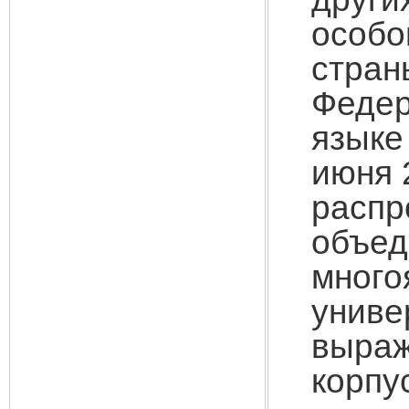
особо
стран
Феде
языке
июня 
распр
объе
мно
унив
выра
корпу