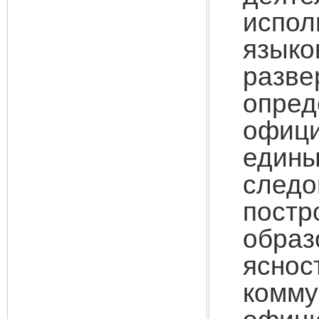
испо
язык
раз
опре
офици
един
след
пост
обра
яснос
комм