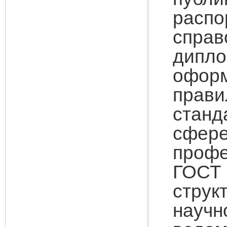
расп
спра
дипло
оформ
прав
стан
сфер
профе
ГОСТ
струк
научн