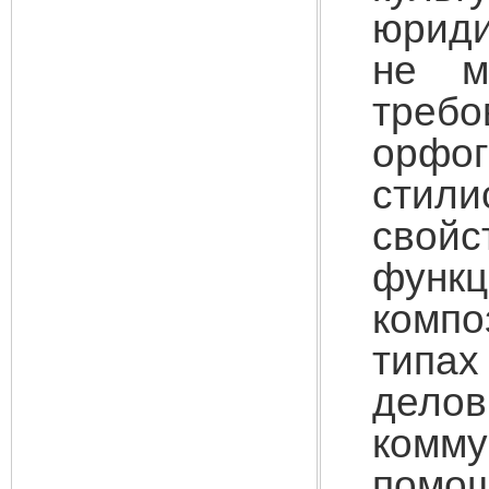
юриди
не м
треб
орфо
стили
сво
фун
компо
типа
делов
комму
помо