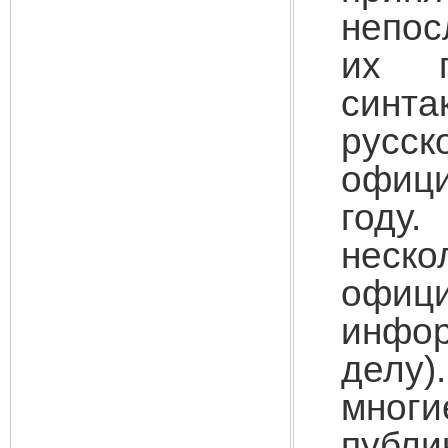
непос
их п
синт
русс
офиц
году
неск
офи
инфор
делу
мног
публ