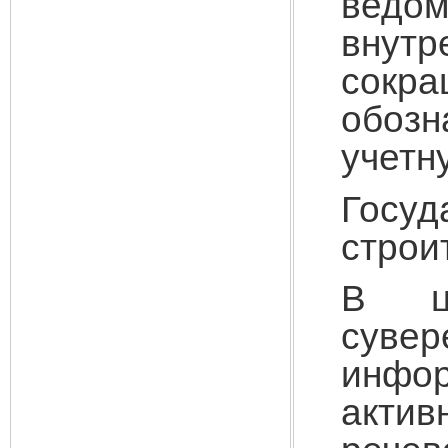
ведо
внут
сокра
обозн
учетн
Госу
строи
В це
суве
инфор
акти