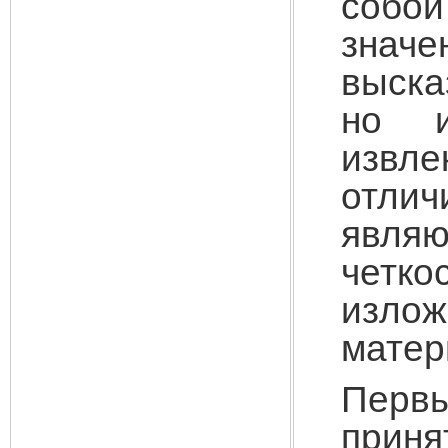
собой
знач
выска
но и
извл
отлич
являю
четко
изло
матер
Перв
прин