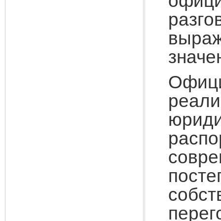
офиц
разго
выраж
значе
Офиц
реал
юрид
распо
совре
пост
собст
перег