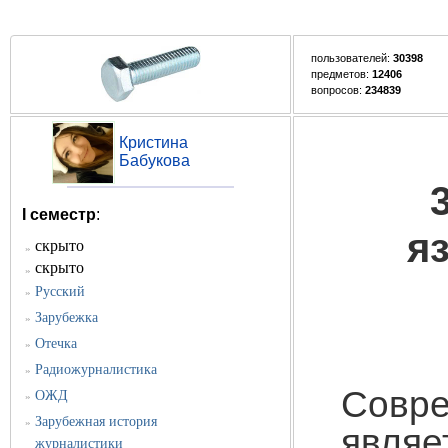
пользователей:
30398
предметов:
12406
вопросов:
234839
Кристина
Бабукова
I семестр
:
я
скрыто
»
скрыто
»
Русский
»
Зарубежка
»
Отечка
»
Радиожурналистика
»
Совр
ОЖД
»
Зарубежная история
»
являе
журналистики