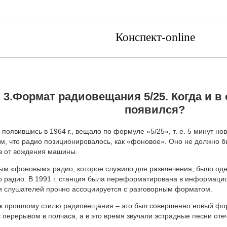
Конспект-online
3.Формат радиовещания 5/25. Когда и в 
появился?
появившись в 1964 г., вещало по формуле «5/25», т. е. 5 минут но
м, что радио позиционировалось, как «фоновое». Оно не должно б
в от вождения машины.
ым «фоновым» радио, которое служило для развлечения, было одн
о радио. В 1991 г. станция была переформатирована в информац
и слушателей прочно ассоциируется с разговорным форматом.
к прошлому стилю радиовещания – это был совершенно новый фор
 перерывом в полчаса, а в это время звучали эстрадные песни оте