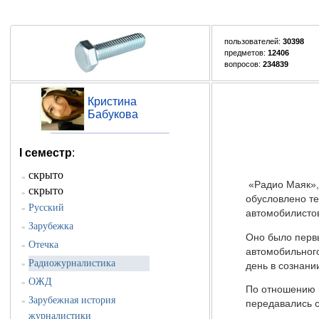
пользователей:
30398
предметов:
12406
вопросов:
234839
Кристина
Бабукова
I семестр
:
скрыто
»
«Радио Маяк», 
скрыто
»
обусловлено те
Русский
»
автомобилисто
Зарубежка
»
Оно было перв
Отечка
»
автомобильног
Радиожурналистика
»
день в сознани
ОЖД
»
По отношению 
Зарубежная история
»
передавались с
журналистики