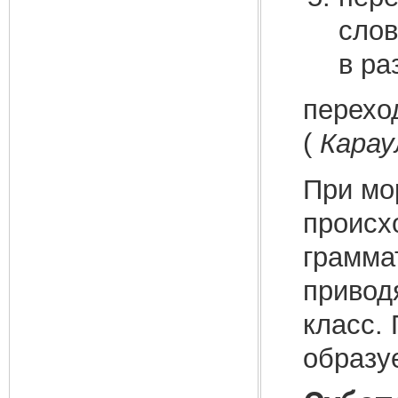
слов
в ра
перехо
(
Карау
При мо
происхо
грамма
привод
класс.
образу