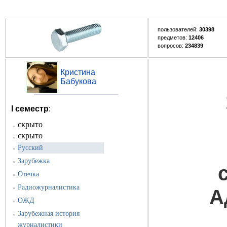
пользователей:
30398
предметов:
12406
вопросов:
234839
Кристина
Бабукова
I семестр
:
скрыто
»
скрыто
»
Русский
»
Зарубежка
»
Отечка
»
Радиожурналистика
»
А
ОЖД
»
Зарубежная история
»
журналистики