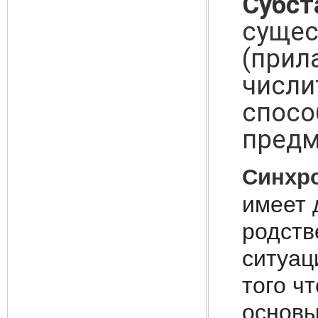
Субст
сущес
(прил
числи
спосо
предм
Синхр
имеет 
родств
ситуац
того ч
основы