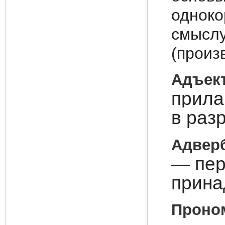
одноко
смыслу
(произ
Адъек
прила
в раз
Адверб
— пер
прина
Проно