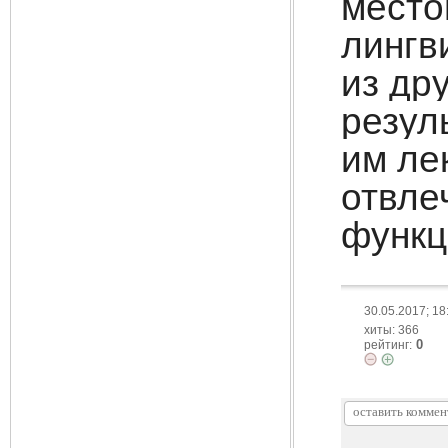
место
лингв
из др
резул
им ле
отвле
функц
30.05.2017; 18
хиты: 366
0
рейтинг: