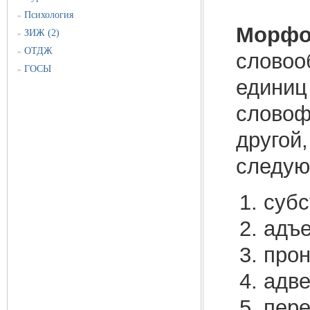
Психология
»
Морфол
ЗИЖ (2)
»
ОТДЖ
»
словоо
ГОСЫ
»
единиц
словоф
другой
следую
субс
адъе
прон
адве
пере