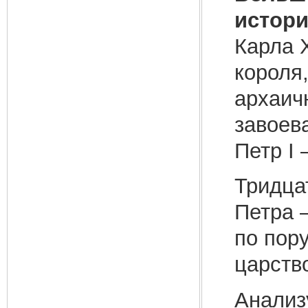
истори
Карла 
короля
архаич
завоев
Петр I
Тридца
Петра 
по пор
царств
Анализ