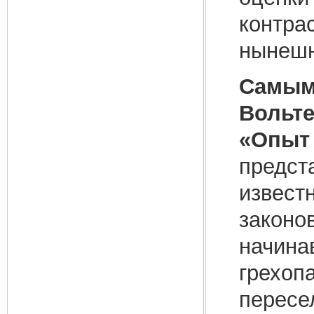
контра
нынешн
Самым
Вольте
«Опыт 
предст
извест
законо
начина
грехоп
пересе