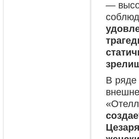
— высо
соблюд
удовле
трагед
статич
зрели
В ряде
внешне
«Отелл
создае
Цезаря