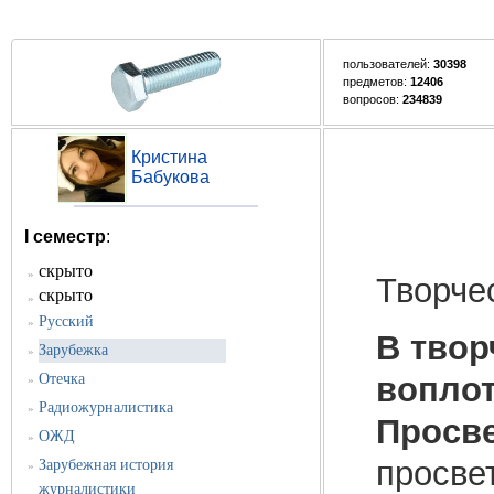
пользователей:
30398
предметов:
12406
вопросов:
234839
Кристина
Бабукова
I семестр
:
скрыто
»
Творче
скрыто
»
Русский
»
В твор
Зарубежка
»
воплот
Отечка
»
Радиожурналистика
»
Просв
ОЖД
»
просве
Зарубежная история
»
журналистики