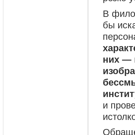
В фило
бы иск
персон
характ
них — 
изобра
бессм
инстит
и пров
истолк
Обраще