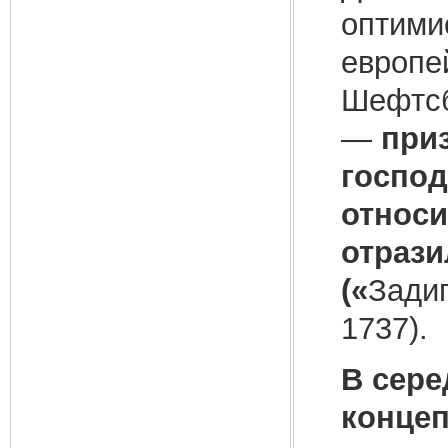
оптими
европе
Шефтсб
—
при
госпо
относи
отрази
(«
Задиг
1737).
В сере
концеп