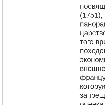
посвящ
(1751)
панора
царств
того в
походо
эконом
внешне
францу
котору
запрещ
оценки