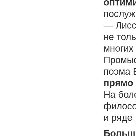
оптим
послужи
— Лисс
не тол
многих
Промыс
поэма 
прямо 
На бол
филосо
и ряде
Большо