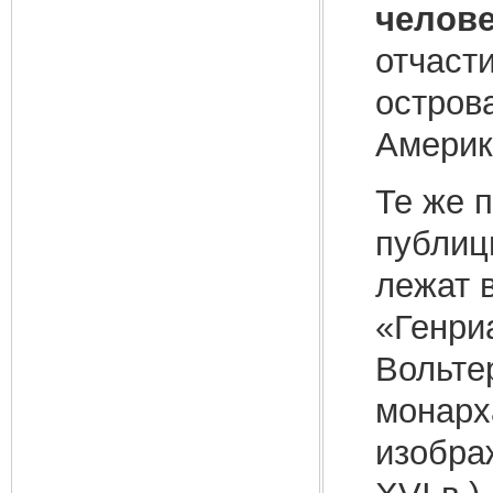
челове
отчаст
острова
Америк
Те же 
публиц
лежат 
«Генри
Вольте
монарх
изобра