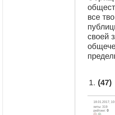
общест
все тв
публици
своей 
общече
пределы
(47)
18.01.2017; 10
хиты: 319
0
рейтинг: