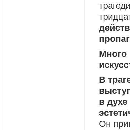
трагед
тридца
действ
пропаг
Много 
искусс
В траг
высту
в духе
эстети
Он при