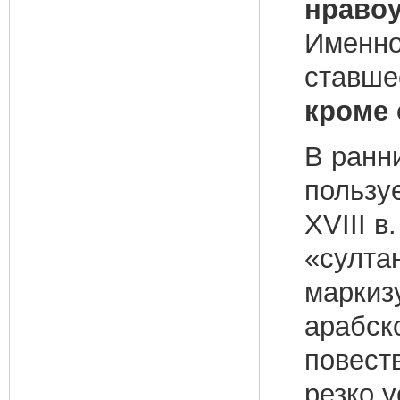
нраво
Именно
ставше
кроме 
В ранн
пользу
XVIII в
«султа
маркиз
арабск
повест
резко 