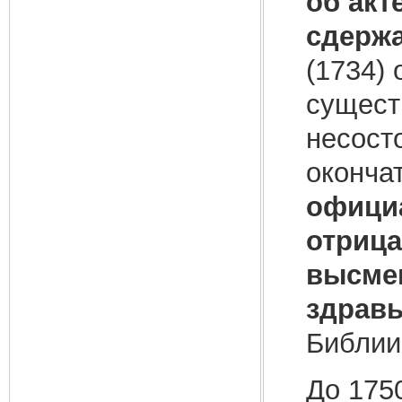
об акт
сдержа
(1734) 
сущест
несосто
оконча
офици
отрица
высмеи
здрав
Библии
До 1750