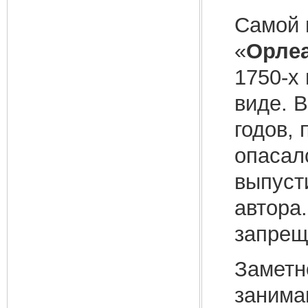
Самой 
«
Орлеа
1750-х
виде. 
годов, 
опасал
выпусти
автора
запрещ
Заметн
занима