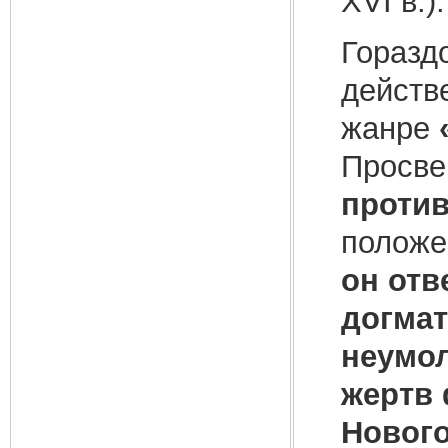
XVI в.).
Горазд
действ
жанре
Просве
проти
положе
он отв
догмат
неумол
жертв 
Нового