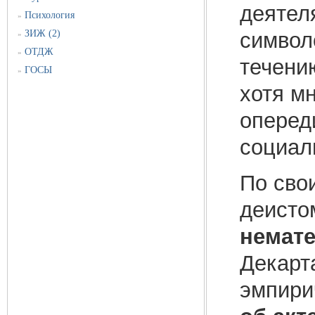
деятел
Психология
»
символ
ЗИЖ (2)
»
ОТДЖ
»
течени
ГОСЫ
»
хотя м
оперед
социал
По сво
деисто
немате
Декарт
эмпири