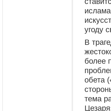
ставит
ислама
искусс
угоду 
В траг
жесток
более п
пробле
обета 
сторон
тема ра
Цезаря»