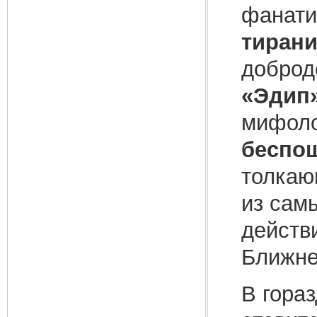
фанат
тиран
доброд
«Эдип
мифоло
беспощ
толкаю
из сам
действ
Ближне
В гора