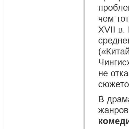
пробле
чем тот
XVII в
средне
(«Китай
Чингис
не отк
сюжето
В драм
жанров
комеди