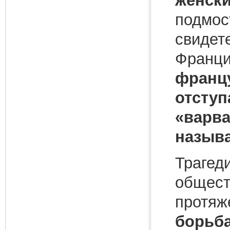
женск
подмост
свидет
Франц
францу
отступ
«варва
называ
Трагед
общест
протяже
борьба