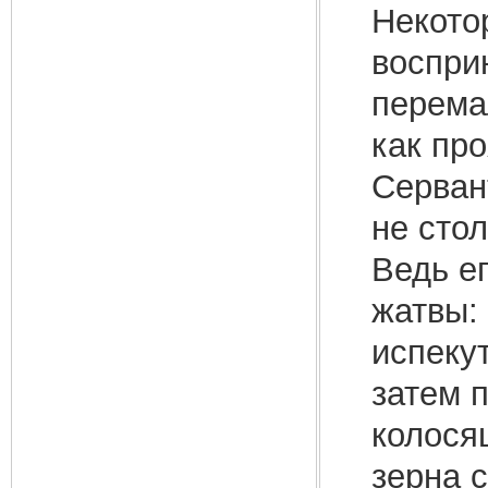
Некото
воспри
перема
как пр
Серван
не сто
Ведь е
жатвы: 
испеку
затем 
колося
зерна 