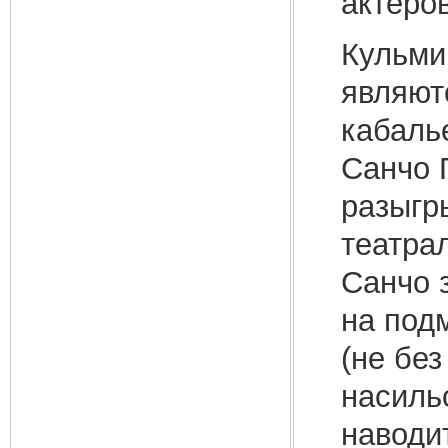
актеров
Кульми
являют
кабаль
Санчо 
разыгр
театра
Санчо 
на под
(не без
насиль
наводит