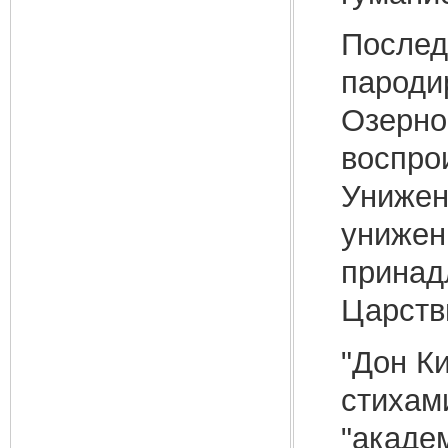
Послед
пароди
Озерном
воспро
Унижен
унижен
принад
Царств
"Дон К
стихам
"акаде