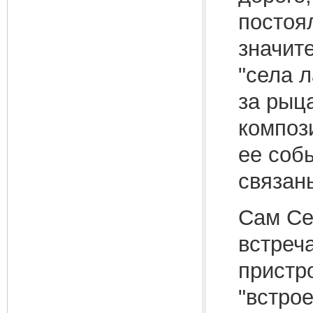
постоя
значит
"села л
за рыц
композ
ее собы
связаны
Сам Се
встреч
пристр
"встрое