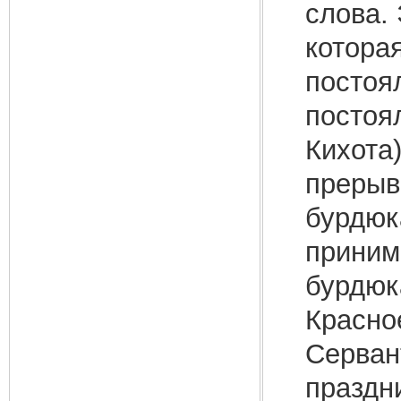
слова.
которая
постоя
постоя
Кихота)
прерыв
бурдюк
приним
бурдюк
Красно
Серван
праздн