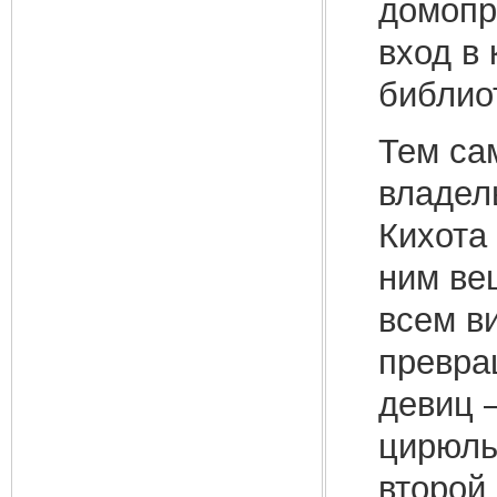
домопр
вход в
библиот
Тем са
владел
Кихота
ним ве
всем в
превра
девиц 
цирюль
второй