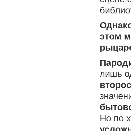
библиот
Однако
этом м
рыцарс
Парод
лишь о
второ
значен
бытов
Но по 
усложн