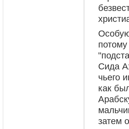
безвес
христи
Особую 
потому
"подста
Сида А
чьего и
как бы
Арабск
мальчи
затем 