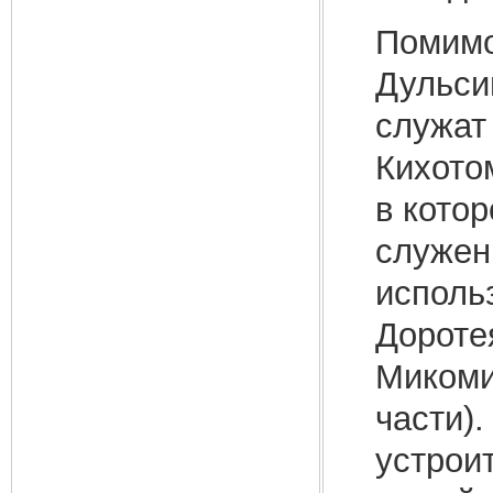
Помимо
Дульси
служат
Кихото
в кото
служен
исполь
Дороте
Микоми
части).
устрои