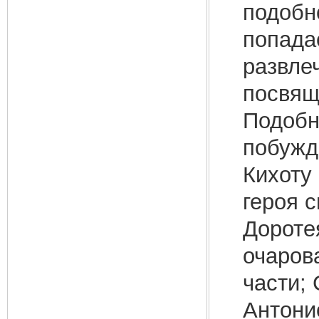
подобн
попада
развле
посвящ
Подобн
побужд
Кихоту
героя 
Доротея
очарова
части; 
Антони