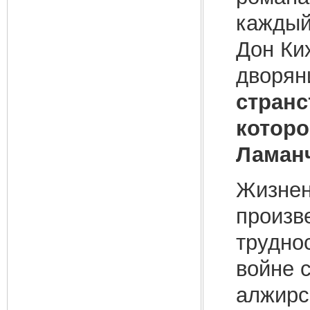
каждый
Дон Ки
дворян
стран
которо
Ламан
Жизнен
произв
трудно
войне с
алжирс