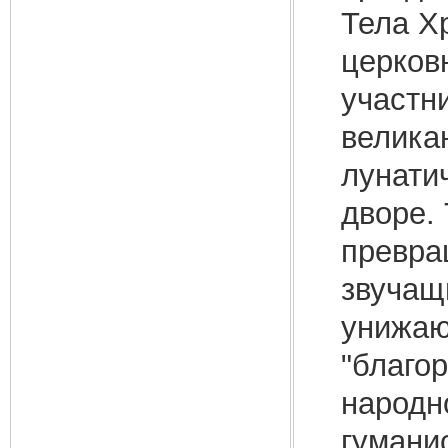
Тела Х
церков
участн
великан
лунати
дворе.
превра
звучащ
унижаю
"благо
народн
гумани