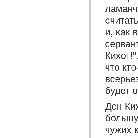
ламанч
считат
и, как 
сервант
Кихот!"
что кто
всерьез
будет о
Дон Ких
большу
чужих к