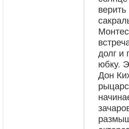
верить
сакрал
Монтес
встреч
долг и
юбку. 
Дон Ки
рыцарс
начинае
зачаров
размыш