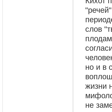
Кихот 
"речей
период
слов "т
плодам
согласи
челове
но и в
воплощ
жизни 
мифоло
не заме