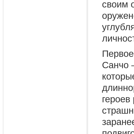
своим о
оружен
углубля
личнос
Первое
Санчо 
которы
длинно
героев
страшно
заранее
подвиго