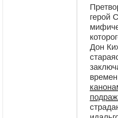
Претво
герой 
мифиче
которог
Дон Ки
стараяс
заключ
времен
канона
подраж
страда
идальг