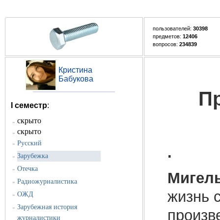
пользователей:
30398
предметов:
12406
вопросов:
234839
Кристина
Бабукова
П
I семестр
:
скрыто
»
скрыто
»
Русский
»
.
Зарубежка
»
Отечка
»
Мигель
Радиожурналистика
»
жизнь 
ОЖД
»
Зарубежная история
»
произв
журналистики