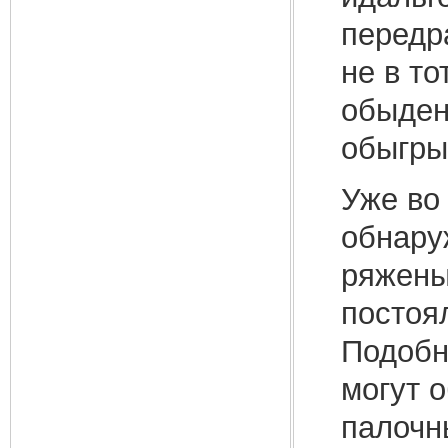
передр
не в то
обыден
обыгры
Уже во
обнару
ряжены
постоя
Подобн
могут 
палочн