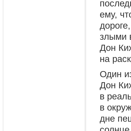
послед
ему, чт
дороге
злыми 
Дон Ки
на рас
Один и
Дон Ких
в реал
в окру
дне пе
солнце 