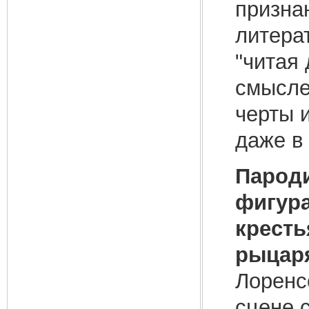
призна
литера
"читая 
смысле
черты 
даже в
Пароди
фигура
кресть
рыцаря
Лоренс
сцене 