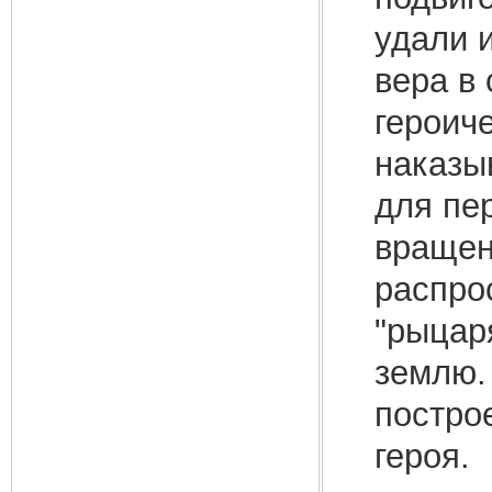
удали и
вера в
героиче
наказы
для пе
вращен
распро
"рыцар
землю.
постро
героя.