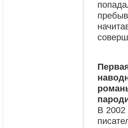
попада
пребыв
начита
соверш
Первая
наводн
романы
пароди
В 2002 
писате