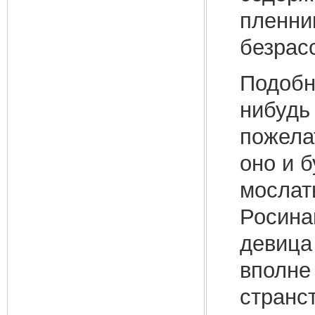
пленни
безрас
Подобно
нибудь
пожела
оно и б
мослат
Росина
девица
вполне 
странс