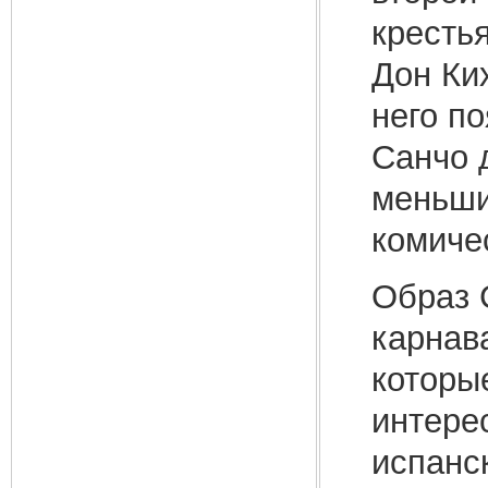
кресть
Дон Ки
него п
Санчо 
меньши
комиче
Образ 
карнава
которы
интере
испанск