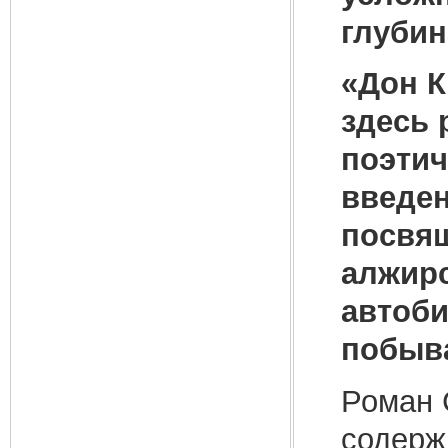
глубин
«Дон К
здесь 
поэтич
введен
посвящ
алжирс
автоби
побыва
Роман 
содерж