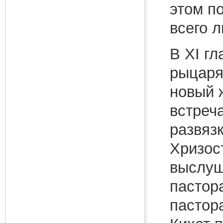
этом п
всего 
В XI гл
рыцаря
новый 
встреч
развяз
Хризос
выслуш
пастора
пастор