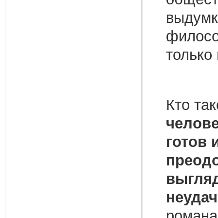
выдумк
филосо
только
Кто так
челове
готов 
преодо
выгляд
неуда
романа