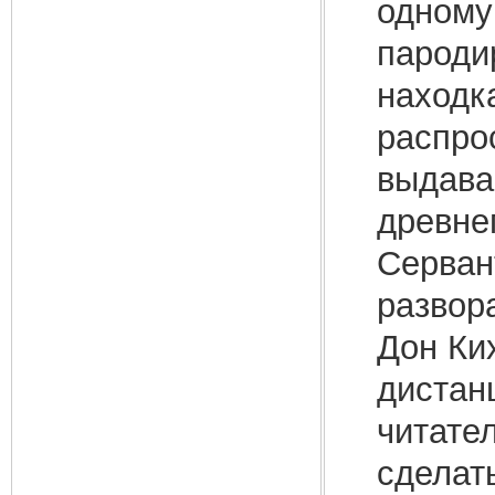
одному
пароди
находк
распро
выдава
древнег
Серван
развор
Дон Ки
дистан
читател
сделат