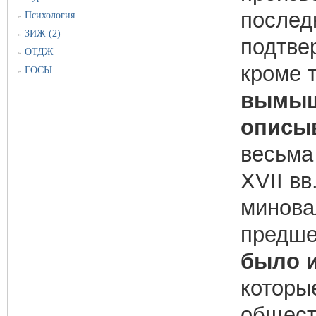
послед
Психология
»
ЗИЖ (2)
»
подтвер
ОТДЖ
»
кроме 
ГОСЫ
»
вымыш
описы
весьма
XVII вв
минова
предше
было и
которы
общест