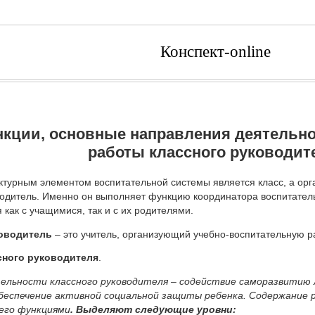
Конспект-online
кции, основные направления деятельн
работы классного руководит
турным элементом воспитательной системы является класс, а орг
одитель. Именно он выполняет функцию координатора воспитатель
 как с учащимися, так и с их родителями.
оводитель
– это учитель, организующий учебно-воспитательную ра
сного руководителя
.
тельности классного руководителя – содействие саморазвитию 
беспечение активной социальной защиты ребенка. Содержание 
его функциями
. Выделяют следующие уровни: