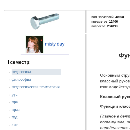
пользователей:
30398
предметов:
12406
вопросов:
234839
misty day
Фун
I семестр
:
педагогика
»
Основным струк
философия
»
классный руков
педагогическая психология
взаимодействуя
»
рус
»
Классный рук
пра
»
Функции клас
праа
»
Главное в дея
пэд
»
потенциала, о
лит
»
определяется 