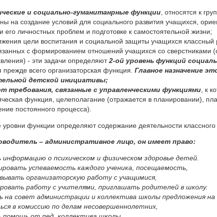
ические и социально-гуманитанрные функции
, относятся к гр
ны на создание условий для социального развития учащихся, ори
и его личностных проблем и подготовке к самостоятельной жизни;
ижения цели воспитания и социальной защиты учащихся классный 
вязанных с формированием отношений учащихся со сверстниками (о
вления) - эти задачи определяют
2-ой уровень функций социал
я прежде всего организаторская функция.
Главное назначение эт
ельной детской инициативы;
т требования, связанные с управленческими функциями
, к 
ическая функция, целеполагание (отражается в планировании), пл
ение постоянного процесса).
 уровни функции определяют содержание деятельности классного 
оводитель – административное лицо, он имеет право:
 информацию о психическом и физическом здоровье детей.
ровать успеваемость каждого ученика, посещаемость,
вывать организаторскую работу с учащимися,
ровать работу с учителями, приглашать родителей в школу.
 на совет администрации и коллектива школы предложения на 
ся в комиссию по делам несовершеннолетних,
 помощь от пед. коллектива школы,