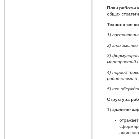
План работы 
общих стратеги
Технология со
1) составлени
2) знакомство
3) формулиров
мероприятий и
4) период "до
родителями и 
5) его обсужд
Структура ра
1)
краткая ха
отражает
сформиро
активност