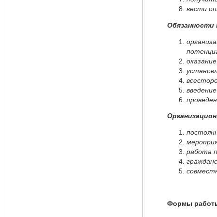
вести о
Обязанности 
организа
потенциа
оказание
установл
всесторо
введение
проведен
Организацион
постоянн
мероприя
работа 
гражданс
совместн
Формы работы