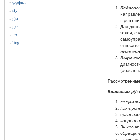
фффил
»
Педагог
styl
»
направле
gra
»
в решени
grr
Для дост
»
задач, с
lex
»
самоупра
ling
»
относитс
положит
Выражае
диагност
(обеспеч
Рассмотренные
Классный рук
получать
Контроли
организо
координи
Выносить
обращать
получать