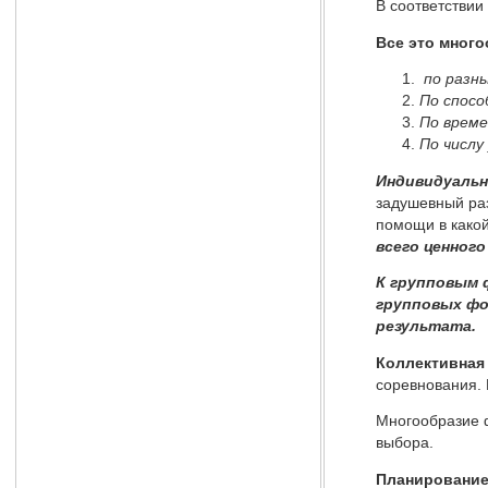
В соответствии
Все это мног
по разн
По спосо
По време
По числу
Индивидуаль
задушевный раз
помощи в како
всего ценного
К групповым
групповых фо
результата.
Коллективная
соревнования. 
Многообразие ф
выбора.
Планирование