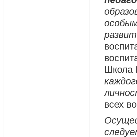
образо
особым
разви
воспит
воспит
Школа 
каждог
личнос
всех в
Осущес
следуе