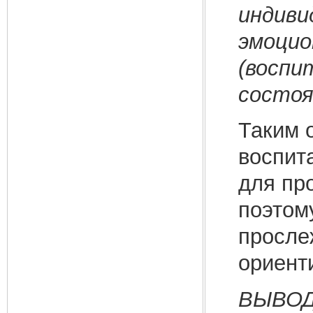
индиви
эмоцио
(воспи
состоя
Таким 
воспит
для пр
поэтом
просле
ориент
ВЫВОД