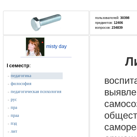
пользователей:
30398
предметов:
12406
вопросов:
234839
misty day
Л
I семестр
:
педагогика
»
воспит
философия
»
выявле
педагогическая психология
»
рус
»
самосо
пра
»
общест
праа
»
пэд
»
саморе
лит
»