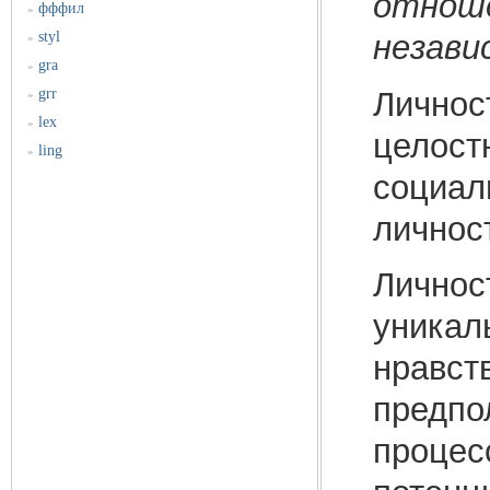
отноше
фффил
»
styl
незави
»
gra
»
Личнос
grr
»
lex
»
целост
ling
»
социал
личнос
Личнос
уникал
нравст
предпо
процес