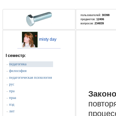
пользователей:
30398
предметов:
12406
вопросов:
234839
misty day
I семестр
:
педагогика
»
философия
»
педагогическая психология
»
рус
»
пра
Законо
»
праа
»
повтор
пэд
»
процес
лит
»