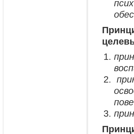
псих
обе
Принц
целевы
при
восп
при
осво
пове
прин
Принци