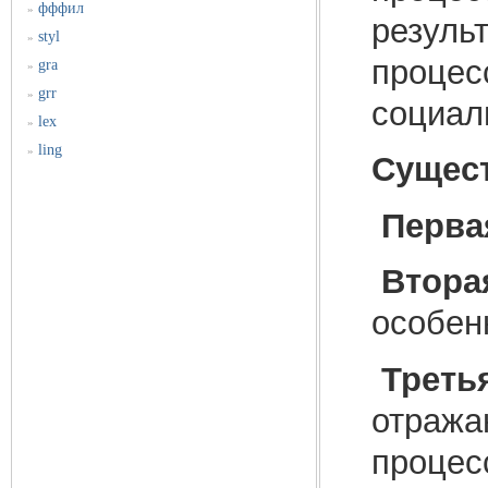
фффил
»
резуль
styl
»
процес
gra
»
grr
»
социал
lex
»
ling
»
Сущест
Перва
Втора
особен
Треть
отража
процес