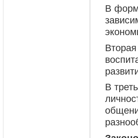
В форм
зависи
эконом
Вторая
воспит
развит
В трет
личнос
общени
разноо