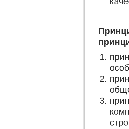
каче
Принци
принци
прин
особ
прин
обще
прин
комп
стро