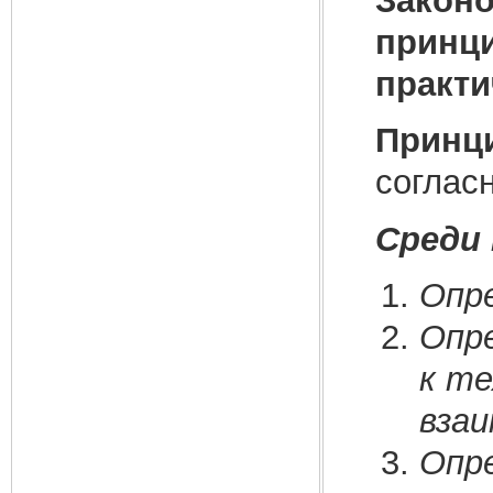
Законо
принци
практи
Принц
соглас
Среди
Опре
Опр
к те
вза
Опр