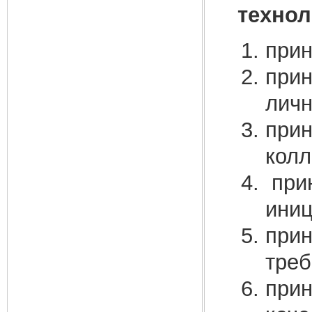
технол
прин
прин
личн
прин
колл
прин
иниц
прин
треб
прин