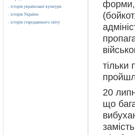
форми,
історія української культури
»
(бойко
історія України
»
історія стародавнього світу
»
адмініс
пропага
військо
тільки 
пройшл
20 липн
що бага
вибуха
замість