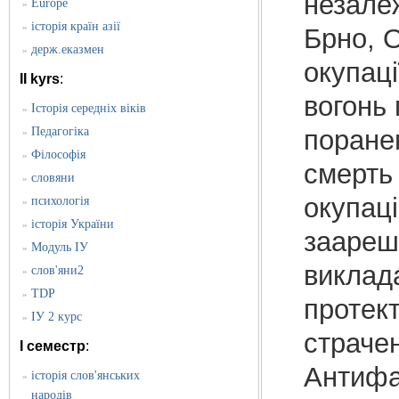
незалеж
Europe
»
історія країн азії
»
Брно, О
держ.еказмен
»
окупаці
II kyrs
:
вогонь
Історія середніх віків
»
Педагогіка
поране
»
Філософія
»
смерть 
словяни
»
окупац
психологія
»
історія України
»
заарешт
Модуль ІУ
»
виклад
слов'яни2
»
TDP
»
протект
ІУ 2 курс
»
страчен
I семестр
:
Антифа
історія слов'янських
»
народів