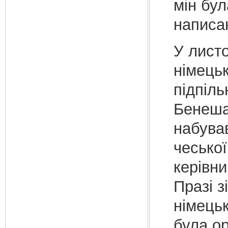
мін бу
написа
У листо
німець
підпіль
Бенеша
набува
чеської
керівни
Празі з
німецьк
була о