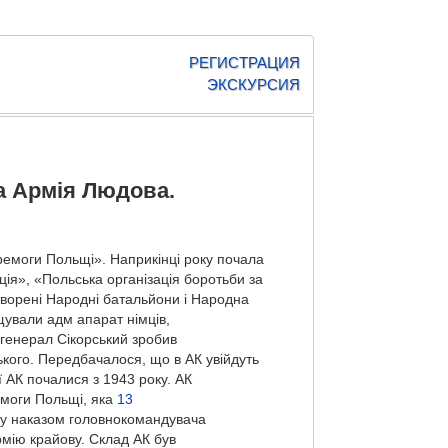
РЕГИСТРАЦИЯ
ЭКСКУРСИЯ
а Армія Людова.
ремоги Польщі». Наприкінці року почала
ія», «Польська організація боротьби за
творені Народні батальйони і Народна
щували адм апарат німців,
 генерал Сікорський зробив
кого. Передбачалося, що в АК увійдуть
ї АК почалися з 1943 року. АК
моги Польщі, яка
13
у наказом головнокомандувача
мію крайову. Склад АК був