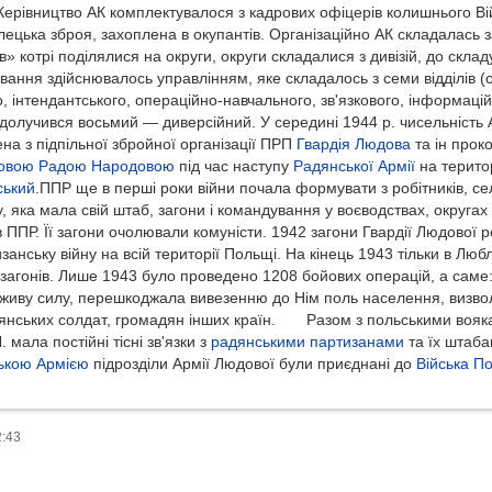
Керівництво АК комплектувалося з кадрових офіцерів колишнього Ві
лецька зброя, захоплена в окупантів. Організаційно АК складалась 
» котрі поділялися на округи, округи складалися з дивізій, до складу
вання здійснювалось управлінням, яке складалось з семи відділів (
, інтендантського, операційно-навчального, зв'язкового, інформаці
 долучився восьмий — диверсійний. У середині 1944 р. чисельність 
на з підпільної збройної організації ПРП
Гвардія Людова
та ін проко
овою Радою Народовою
під час наступу
Радянської Армії
на терито
ський
.ППР ще в перші роки війни почала формувати з робітників, сел
 яка мала свій штаб, загони і командування у воєводствах, округах 
в ППР. Її загони очолювали комуністи. 1942 загони Гвардії Людової 
анську війну на всій території Польщі. На кінець 1943 тільки в Люб
 загонів. Лише 1943 було проведено 1208 бойових операцій, а саме
у і живу силу, перешкоджала вивезенню до Нім поль населення, визво
дянських солдат, громадян інших країн. Разом з польськими вояка
 мала постійні тісні зв'язки з
радянськими партизанами
та їх штаб
ькою Армією
підрозділи Армії Людової були приєднані до
Війська П
2:43