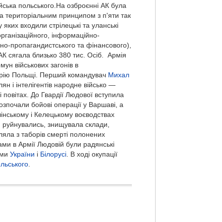
йська польського.На озброєнні АК була
за територіальним принципом з п'яти так
 яких входили стрілецькі та уланські
організаційного, інформаційно-
йно-пропагандистського та фінансового),
АК сягала близько 380 тис. Осіб. Армія
мун військових загонів в
рію Польщі. Перший командувач
Михал
ян і інтелігентів народне військо —
і повітах. До Гвардії Людової вступила
розпочали бойові операції у Варшаві, а
лінському і Келецькому воєводствах
: руйнувались, знищувала склади,
ляла з таборів смерті полонених
ми в Армії Людовій були радянські
ами
України
і
Білорусі
. В ході окупації
ольського
.