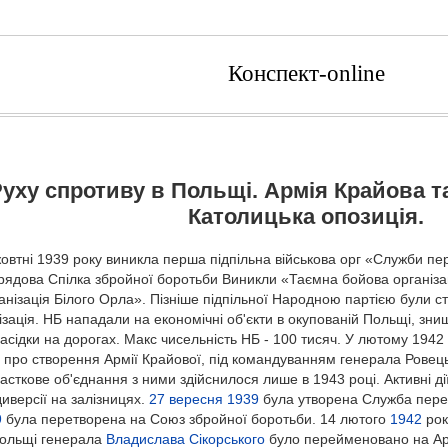
Конспект-online
уху спротиву в Польщі. Армія Крайова т
Католицька опозиція.
жовтні 1939 року виникла перша підпільна військова орг «Служби пе
ядова Спілка збройної боротьби Виникли «Таємна бойова організац
анізація Білого Орла». Пізніше підпільної Народною партією були с
ізація. НБ нападали на економічні об'єкти в окупованій Польщі, зни
асідки на дорогах. Макс чисельність НБ - 100 тисяч. У лютому 1942
про створення Армії Крайової, під командуванням генерала Ровець
асткове об'єднання з ними здійснилося лише в 1943 році. Активні ді
иверсії на залізницях.
27 вересня
1939
була утворена Служба пере
9
була перетворена на Союз збройної боротьби. 14 лютого
1942
рок
Польщі генерала
Владислава Сікорського
було перейменовано на Ар