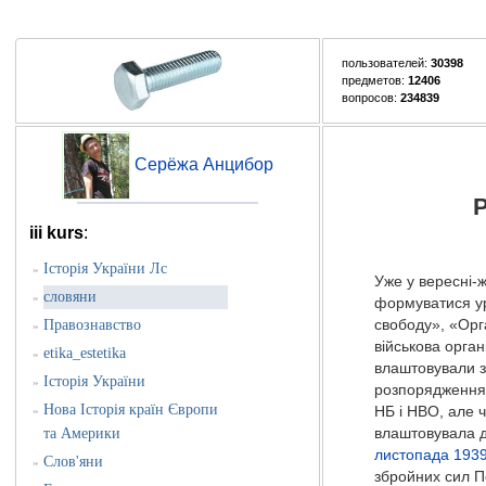
пользователей:
30398
предметов:
12406
вопросов:
234839
Серёжа Анцибор
Р
iii kurs
:
Історія України Лс
»
Уже у вересні-
словяни
»
формуватися ур
Правознавство
свободу», «Орг
»
військова орган
etika_estetika
»
влаштовували з
Історія України
»
розпорядження 
Нова Історія країн Європи
»
НБ і НВО, але ч
та Америки
влаштовувала д
листопада
193
Слов'яни
»
збройних сил 