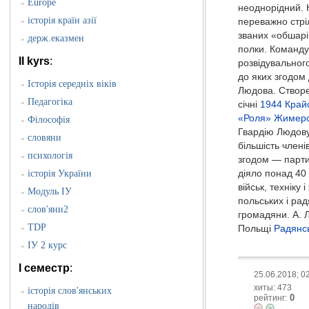
Europe
»
неоднорідний. 
історія країн азії
»
переважно стрі
званих «обшарів
держ.еказмен
»
полки. Команду
II kyrs
:
розвідувального
до яких згодом
Історія середніх віків
»
Людова. Створе
Педагогіка
»
січні
1944
Край
«Роля» Жимер
Філософія
»
Гвардію Людову,
словяни
»
більшість члені
психологія
»
згодом — партиз
історія України
діяло понад 40
»
військ, технік
Модуль ІУ
»
польських і ра
слов'яни2
»
громадяни. А. Л.
TDP
»
Польщі
Радянс
ІУ 2 курс
»
I семестр
:
25.06.2018; 0
хиты: 473
історія слов'янських
»
0
рейтинг:
народів