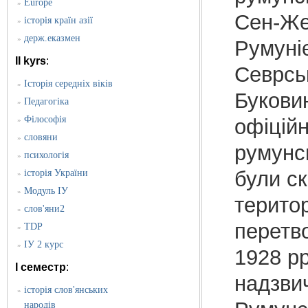
Europe
»
Сен-Же
історія країн азії
»
держ.еказмен
»
Румуніє
II kyrs
:
Севрськ
Історія середніх віків
»
Букови
Педагогіка
»
Філософія
офіцій
»
словяни
»
румунсь
психологія
»
були ск
історія України
»
Модуль ІУ
»
територ
слов'яни2
»
перетво
TDP
»
ІУ 2 курс
»
1928 pp
I семестр
:
надзвич
історія слов'янських
»
народів