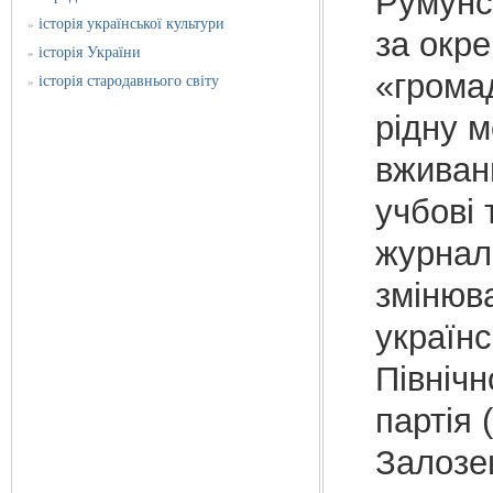
Румунс
історія української культури
»
за окре
історія України
»
«грома
історія стародавнього світу
»
рідну м
вживанн
учбові 
журнали
змінюв
українс
Північ
партія 
Залозец