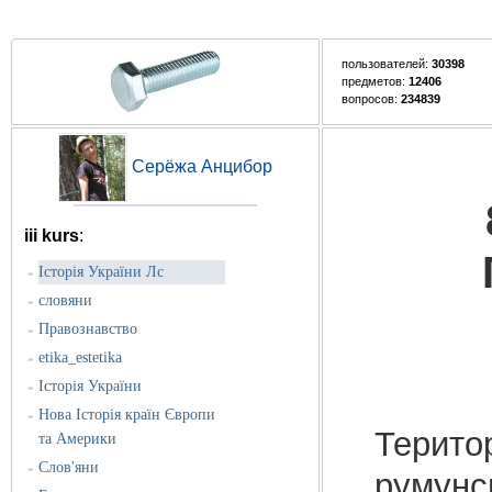
пользователей:
30398
предметов:
12406
вопросов:
234839
Серёжа Анцибор
iii kurs
:
Історія України Лс
»
словяни
»
Правознавство
»
etika_estetika
»
Історія України
»
Нова Історія країн Європи
»
Територ
та Америки
Слов'яни
»
румунсь