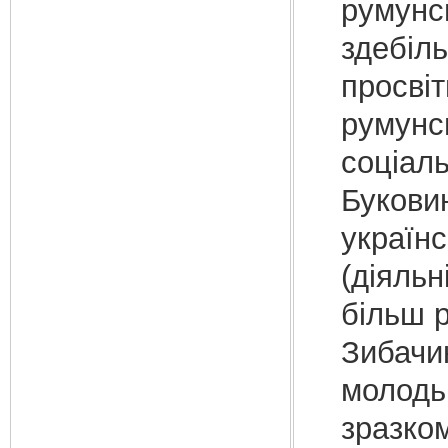
румунс
здебіл
просвіт
румунс
соціаль
Букови
українс
(діяль
більш р
Зибачин
молодь 
зразко