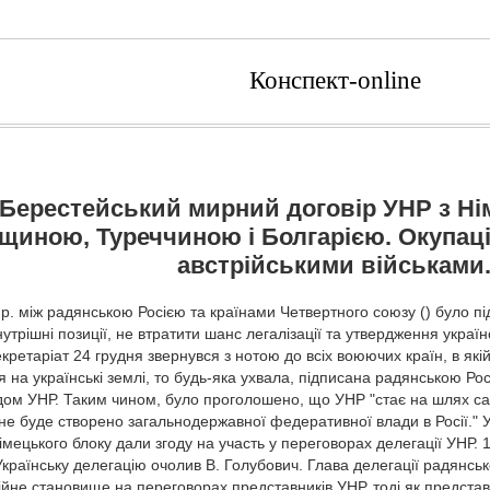
Конспект-online
 Берестейський мирний договір УНР з Ні
щиною, Туреччиною і Болгарією. Окупаці
австрійськими військами
 р. між радянською Росією та країнами Четвертного союзу () було 
нутрішні позиції, не втратити шанс легалізації та утвердження украї
кретаріат 24 грудня звернувся з нотою до всіх воюючих країн, в які
 на українські землі, то будь-яка ухвала, підписана радянською Ро
дом УНР. Таким чином, було проголошено, що УНР "стає на шлях са
 не буде створено загальнодержавної федеративної влади в Росії." У
мецького блоку дали згоду на участь у переговорах делегації УНР. 
Українську делегацію очолив В. Голубович. Глава делегації радянськ
ійне становище на переговорах представників УНР, тоді як представ