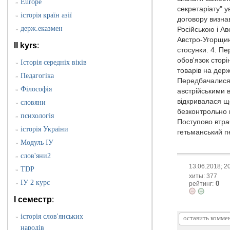
Europe
»
секретаріату" у
історія країн азії
»
договору визна
держ.еказмен
»
Російською і А
Австро-Угорщин
II kyrs
:
стосунки. 4. Пе
обов'язок стор
Історія середніх віків
»
товарів на дер
Педагогіка
»
Передбачалися 
Філософія
»
австрійськими в
відкривалася ще
словяни
»
безконтрольно г
психологія
»
Поступово втра
історія України
»
гетьманський п
Модуль ІУ
»
слов'яни2
»
13.06.2018; 2
TDP
»
хиты: 377
ІУ 2 курс
»
0
рейтинг:
I семестр
:
історія слов'янських
»
народів