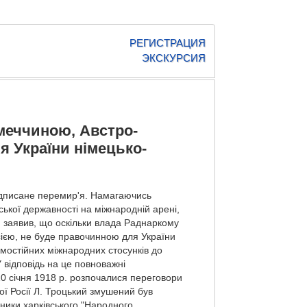
РЕГИСТРАЦИЯ
ЭКСКУРСИЯ
меччиною, Австро-
я України німецько-
.
підписане перемир'я. Намагаючись
нської державності на міжнародній арені,
й заявив, що оскільки влада Раднаркому
сією, не буде правочинною для України
мостійних міжнародних стосунків до
 відповідь на це повноважні
10 січня 1918 р. розпочалися переговори
ої Росії Л. Троцький змушений був
ники харківського "Народного