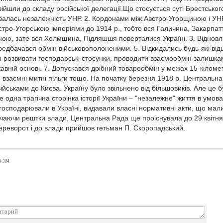
війшли до складу російської делегації.Що стосується суті Брестськог
валась незалежність УНР. 2. Кордонами між Австро-Угорщиною і УНР 
встро-Угорською імперіями до 1914 р., тобто вся Галичина, Закарпат
ою, зате вся Холмщина, Підляшшя поверталися Україні. 3. Відновл
редбачався обмін військовополоненими. 5. Відкидались будь-які від
ін розвивати господарські стосунки, проводити взаємообмін залишка
жавній основі. 7. Допускався дрібний товарообмін у межах 15-кіломе
взаємні митні пільги тощо. На початку березня 1918 р. Центральна
ійськами до Києва. Україну було звільнено від більшовиків. Але це 
 одна трагічна сторінка історії України – "незалежне" життя в умов
осподарювали в Україні, видавали власні нормативні акти, що мали 
чаючи рештки влади, Центральна Рада ще проіснувала до 29 квітня 1
ереворот і до влади прийшов гетьман П. Скоропадський.
0:39