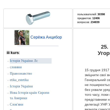
пользователей:
30398
предметов:
12406
вопросов:
234839
Серёжа Анцибор
25.
Угор
iii kurs
:
Історія України Лс
»
словяни
»
15 грудня 1917
Правознавство
»
зміцнити свої в
etika_estetika
Генеральний се
»
не поширюється
Історія України
»
без ухвали уря
Нова Історія країн Європи
»
того часу, поки
та Америки
представники ні
Слов'яни
делегації УНР. 
»
визнати самост