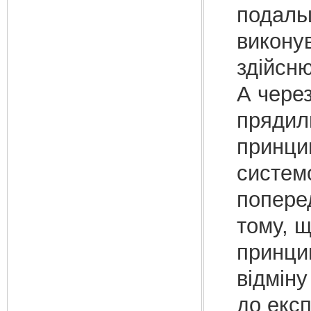
подаль
виконув
здійсн
А через
прядил
принци
систем
поперед
тому, щ
принцип
відміну
до експ