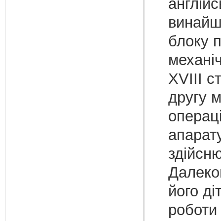
англійс
винайш
блоку 
механіч
XVIII с
другу м
операці
апарату
здійсн
Далеког
його ді
роботи 