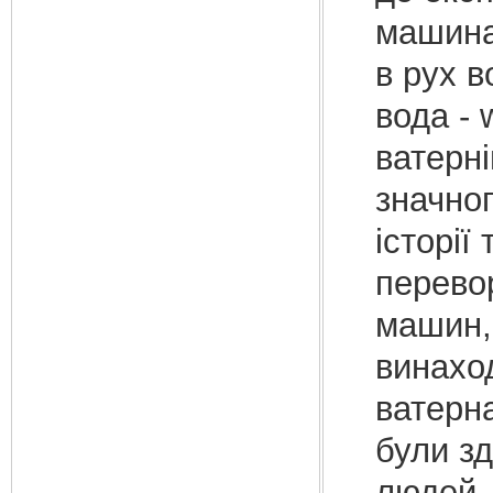
машина
в рух в
вода - 
ватерні
значног
історії
перево
машин, 
винаход
ватерн
були зд
людей.