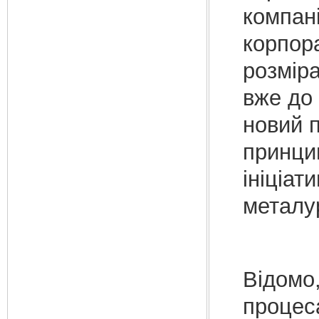
компані
корпор
розміра
вже до 
новий п
принцип
ініціат
металур
Відомо, що К. Маркс дуже велику увагу приділяв процесам генезису капіталістичного виробництва. Розкриваючи історичний зміст і значення мануфактури у розвитку капіталістичних продуктивних сил, він показав, що на цьому етапі історичного розвитку відбувається тривалий процес пристосування ручної, суб'єктивної техніки (в основі цієї техніки лежить безпосередній, особистий зв'язок працівника з його знаряддям) до принципів техніки об'єктивної. Якщо в області економіки це пристосування дозволялося в результаті створення великої промисловості, то в області техніки - в процесі утворення системи машин. Мануфактура забезпечувала розвиток передумов для появи механічної техніки - машини-знаряддя. Технічна будова мануфактури заснована, як відомо, на поєднанні двох елементів - часткового робітника і часткового інструменту. Механічні засоби праці цю технологічну пару розривають: рухова сила машинного виробництва постає вже не у вигляді суми мускульних сил часткових робітників, а як центральна рухова машина, до того ж зв'язок операцій тепер здійснюється не через організаційне об'єднання часткових робітників, як це було в мануфактурі, а за допомогою особливого - передавального - технологічного механізму, використання якого у виробництві, між іншим, було характерно тільки для певного рівня розвитку продуктивних сил. Ця тріада (рухова машина - передаточний механізм - машина-знаряддя) забезпечувала технічну єдність механічному виробництву, тобто фабриці. Така єдність, однак, з'явилася не відразу. Спочатку виробництво