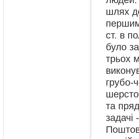
шлях д
першими
ст. в п
було з
трьох м
виконув
грубо-
шерсточ
та пряд
задачі 
Поштов