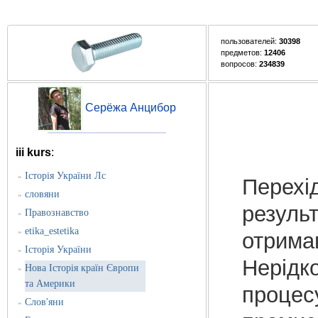
пользователей:
30398
предметов:
12406
вопросов:
234839
Серёжа Анцибор
iii kurs
:
Історія України Лс
»
Перехід
словяни
»
результ
Правознавство
»
etika_estetika
»
отримав
Історія України
»
Нерідко
Нова Історія країн Європи
»
та Америки
процесу
Слов'яни
»