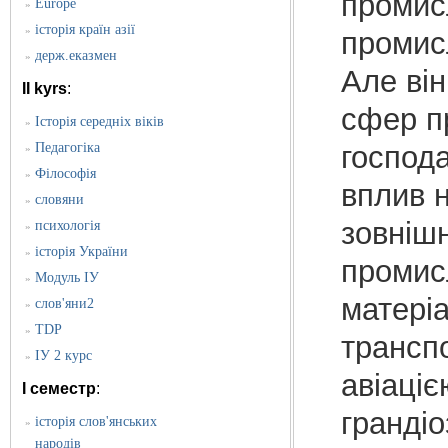
промис
Europe
»
історія країн азії
»
промисл
держ.еказмен
»
Але він
II kyrs
:
сфер пр
Історія середніх віків
»
Педагогіка
господа
»
Філософія
»
вплив н
словяни
»
зовнішн
психологія
»
історія України
»
промис
Модуль ІУ
»
матеріа
слов'яни2
»
TDP
»
транспо
ІУ 2 курс
»
авіаціє
I семестр
:
грандіо
історія слов'янських
»
народів