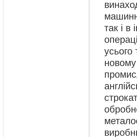
винахо
машинн
так і в
операці
усього 
новому
промисл
англійс
строкат
обробно
метало
виробни