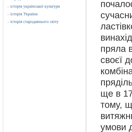
почалос
історія української культури
»
сучасн
історія України
»
історія стародавнього світу
»
ластів
винахід
пряла в
своєї д
комбін
пряділ
ще в 17
тому, 
витяжни
умови д