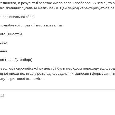
лянства, в результаті зростає число селян позбавлених землі, та з
ю збіднілих сусідів та навіть панів. Цей період характеризується пе
я вогнепальної зброї
ичо-добувної справи і виплавки заліза
рогоцінностей
права
ання
ня (Іоан Гутенберг
)
в еволюції європейської цивілізації були періодом переходу від феод
хідної епохи полягав у розкладі феодальних відносин і формуванні п
итутів ринкової економіки.
7:15