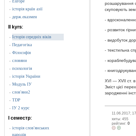
Europe
»
розшарування се
історія країн азії
»
скуповують земл
держ.еказмен
»
- вдосконаленн
II kyrs
:
- розвиток гірн
Історія середніх віків
»
- видобуток до
Педагогіка
»
- текстильна с
Філософія
»
- кораблебудув
словяни
»
психологія
»
- книгодрукуван
історія України
»
XVI — XVII ст. 
Модуль ІУ
»
Зміст цієї пере
слов'яни2
»
зародженні інст
TDP
»
ІУ 2 курс
»
11.06.2017; 1
I семестр
:
хиты: 455
0
рейтинг:
історія слов'янських
»
народів