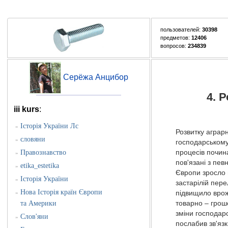
пользователей:
30398
предметов:
12406
вопросов:
234839
Серёжа Анцибор
4. 
iii kurs
:
Історія України Лс
»
Розвитку аграрн
словяни
»
господарському
Правознавство
процесів почин
»
пов'язані з пе
etika_estetika
»
Європи зросло 
Історія України
»
застарілій пер
Нова Історія країн Європи
»
підвищило врож
та Америки
товарно – грошо
зміни господарс
Слов'яни
»
послабив зв'яз