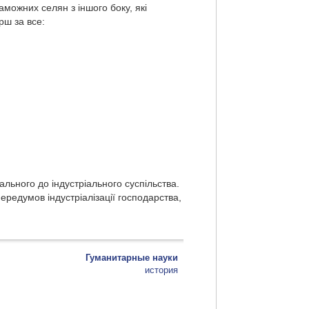
аможних селян з іншого боку, які
рш за все:
ального до індустріального суспільства.
ередумов індустріалізації господарства,
Гуманитарные науки
история