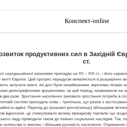
Конспект-online
Розвиток продуктивних сил в Західній Євро
ст.
ої середньовічної економіки припадає на XV – XVІ ст., і його харак
 житті Європи. Цей прогрес передусім виявляється в розширенні зе
ають залучати землі, які досі були незайманими, вкритими лісами ч
вними демографічними зрушеннями, за цей період, незважаючи на чис
в два рази. Зростання населення зумовило зростання потреби в сіль
елоговій системі приходить нова – трипільна, що разом з застосува
айність вдвічі. Перехід до грошової ренти(чиншу) збільшував зв'яз
ві відносини, це стимулювало велику ярмаркову торгівлю що згодом в
ького ладу приводили також до певних соціальних наслідків. Так, п
ки селянства із землею і збільшив рухомість населення. Отримання