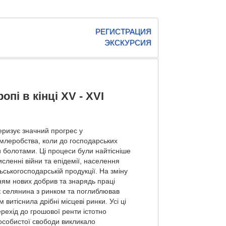
РЕГИСТРАЦИЯ
ЭКСКУРСИЯ
пі в кінці ХV - ХVІ
теризує значний прогрес у
млеробства, коли до господарських
и болотами. Ці процеси були найтісніше
ленні війни та епідемії, населення
ськогосподарській продукції. На зміну
нням нових добрив та знарядь праці
ок селянина з ринком та поглиблював
итіснила дрібні місцеві ринки. Усі ці
ерехід до грошової ренти істотно
 особистої свободи викликало