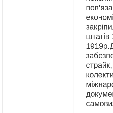
пов’яза
економі
закріп
штатів 
1919р.Д
забезпе
страйк,
колекти
міжнаро
докуме
самови