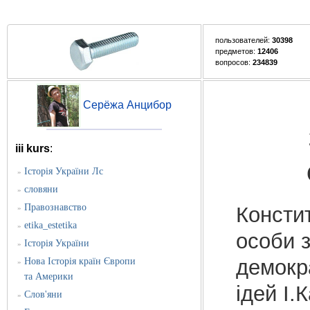
пользователей:
30398
предметов:
12406
вопросов:
234839
Серёжа Анцибор
iii kurs
:
Історія України Лс
»
словяни
»
Правознавство
Консти
»
etika_estetika
»
особи 
Історія України
»
демокр
Нова Історія країн Європи
»
та Америки
ідей І.
Слов'яни
»