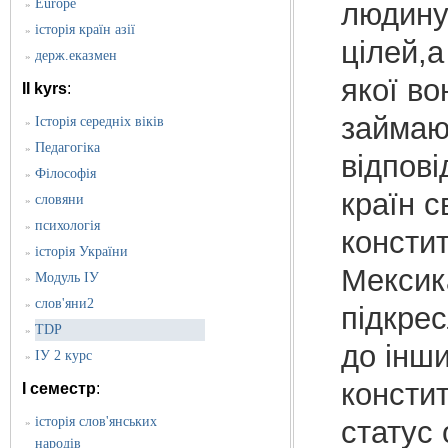
Europe
людину
»
історія країн азії
»
цілей,а
держ.еказмен
»
якої во
II kyrs
:
займаю
Історія середніх віків
»
Педагогіка
»
відпові
Філософія
»
країн с
словяни
»
психологія
»
констит
історія України
»
Мексик
Модуль ІУ
»
слов'яни2
»
підкре
TDP
»
до інш
ІУ 2 курс
»
консти
I семестр
:
історія слов'янських
статус 
»
народів