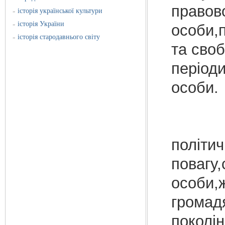
правов
історія української культури
»
історія України
»
особи,п
історія стародавнього світу
»
та своб
періоди
ос
Перше
політич
повагу,
особи,
громад
поколі