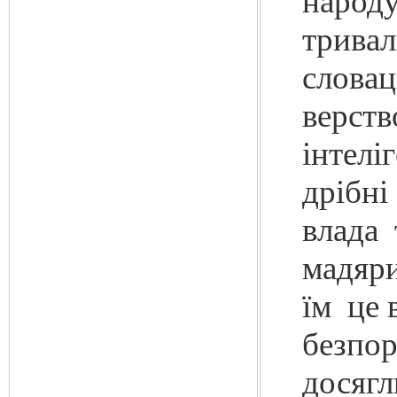
народ
трива
словац
верств
інтелі
дрібні
влада 
мадяр
їм це 
безпор
досягл