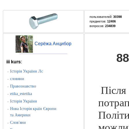
пользователей:
30398
предметов:
12406
вопросов:
234839
Серёжа Анцибор
88
iii kurs
:
Історія України Лс
»
словяни
»
Правознавство
Після
»
etika_estetika
»
потра
Історія України
»
Нова Історія країн Європи
»
Політ
та Америки
Слов'яни
»
можлив