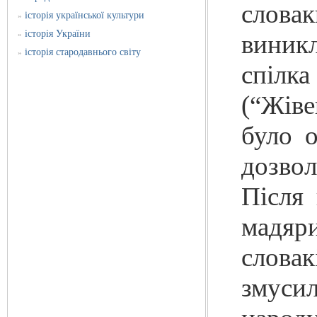
словак
історія української культури
»
історія України
»
виник
історія стародавнього світу
»
спілка
(“Жіве
було о
дозвол
Після
мадяр
словак
змусил