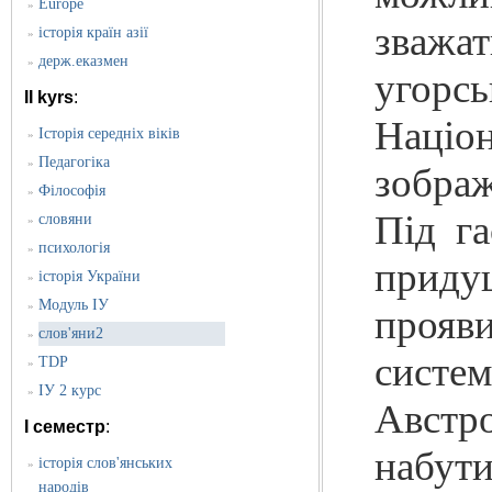
Europe
»
зважат
історія країн азії
»
держ.еказмен
»
угорсь
II kyrs
:
Націон
Історія середніх віків
»
Педагогіка
»
зображ
Філософія
»
Під г
словяни
»
психологія
»
придуш
історія України
»
Модуль ІУ
»
прояви
слов'яни2
»
систем
TDP
»
ІУ 2 курс
»
Австр
I семестр
:
набут
історія слов'янських
»
народів