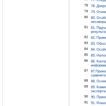
78
78. Допр
79
79. Очна
80
80. Особ
несовер
81
81. Прдъ
результа
82
82. Пров
83
83. Обыс
84
84. Особ
85
85. Нало
86
86. Конт
информац
87
87.Произ
сравните
88
88. Осно
89
89. Коми
эксперта
90
90. Прио
91
91. Розы