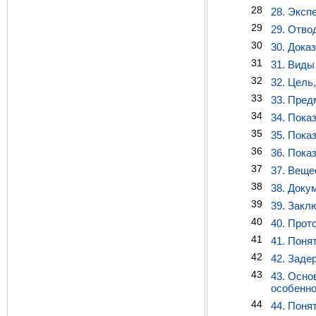
28
28. Эксп
29
29. Отво
30
30. Дока
31
31. Виды
32
32. Цель
33
33. Пред
34
34. Пока
35
35. Пока
36
36. Пока
37
37. Веще
38
38. Доку
39
39. Закл
40
40. Прот
41
41. Поня
42
42. Заде
43
43. Осно
особенно
44
44. Поня