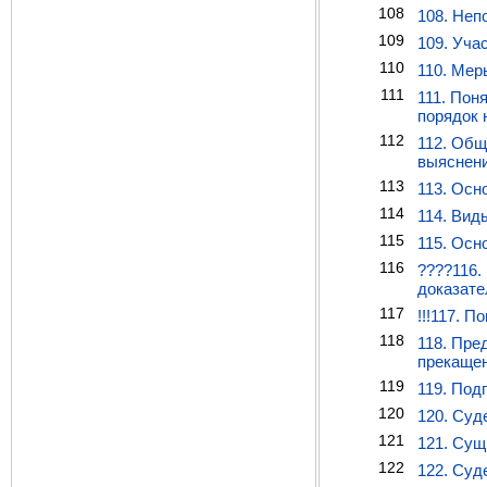
108
108. Неп
109
109. Уча
110
110. Мер
111
111. Пон
порядок 
112
112. Общ
выяснени
113
113. Осн
114
114. Вид
115
115. Осн
116
????116.
доказате
117
!!!117. 
118
118. Пре
прекащен
119
119. Под
120
120. Суд
121
121. Сущ
122
122. Суд