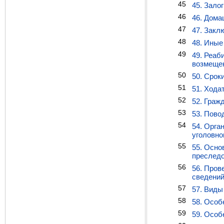
45
45. Зало
46
46. Дома
47
47. Закл
48
48. Иные
49
49. Реаб
возмещен
50
50. Срок
51
51. Хода
52
52. Граж
53
53. Пово
54
54. Орга
уголовно
55
55. Осно
преслед
56
56. Пров
сведений
57
57. Виды
58
58. Особ
59
59. Особ