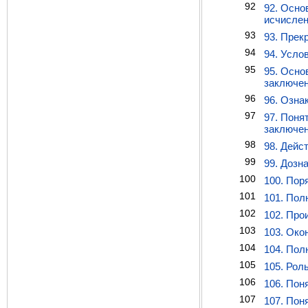
92
92. Осно
исчислен
93
93. Прек
94
94. Усло
95
95. Осно
заключе
96
96. Озна
97
97. Поня
заключе
98
98. Дейс
99
99. Дозн
100
100. Пор
101
101. Пол
102
102. Про
103
103. Око
104
104. Пол
105
105. Рол
106
106. Пон
107
107. Пон