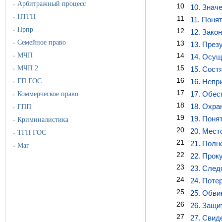
Арбитражный процесс
»
10
10. Знач
ПТГП
»
11
11. Поня
Прпр
»
12
12. Зако
Семейное право
13
»
13. През
МЧП
14
»
14. Осущ
15
МЧП 2
15. Сост
»
16
ГП ГОС
16. Непр
»
17
17. Обес
Коммерческое право
»
18
18. Охра
ГПП
»
19
19. Поня
Криминалистика
»
20
20. Мест
ТГП ГОС
»
21
21. Полн
Маг
»
22
22. Прок
23
23. След
24
24. Поте
25
25. Обви
26
26. Защи
27
27. Свид