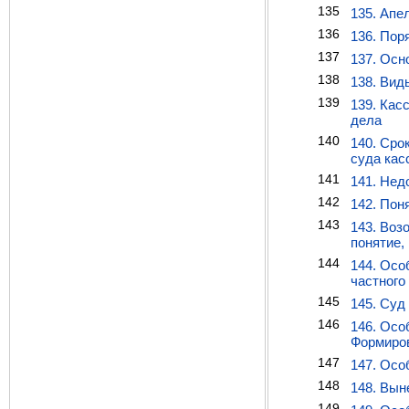
135
135. Апе
136
136. Пор
137
137. Осн
138
138. Вид
139
139. Кас
дела
140
140. Сро
суда кас
141
141. Нед
142
142. Пон
143
143. Воз
понятие,
144
144. Осо
частного
145
145. Суд
146
146. Осо
Формиров
147
147. Осо
148
148. Вын
149