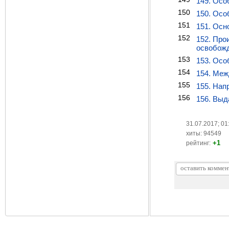
149. Осо
150
150. Осо
151
151. Осн
152
152. Про
освобожд
153
153. Осо
154
154. Меж
155
155. Нап
156
156. Выд
31.07.2017; 01
хиты: 94549
+1
рейтинг: