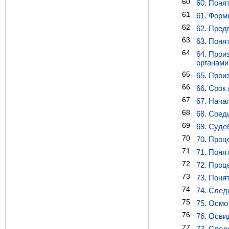
60
60. Поня
61
61. Форм
62
62. Пред
63
63. Поня
64
64. Прои
органами
65
65. Прои
66
66. Срок
67
67. Нача
68
68. Соед
69
69. Суде
70
70. Проц
71
71. Поня
72
72. Проц
73
73. Поня
74
74. След
75
75. Осмо
76
76. Осви
77
77. След