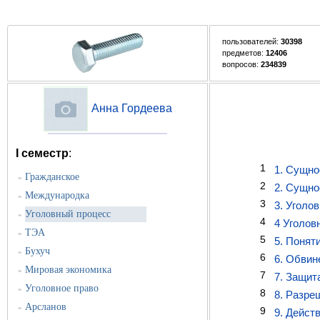
пользователей:
30398
предметов:
12406
вопросов:
234839
Анна Гордеева
I семестр
:
1
1. Сущно
Гражданское
»
2
2. Сущно
Международка
»
3
3. Уголо
Уголовный процесс
»
4
4 Уголов
ТЭА
»
5
5. Понят
Бухуч
»
6
6. Обвин
Мировая экономика
»
7
7. Защит
Уголовное право
»
8
8. Разре
Арсланов
»
9
9. Дейст