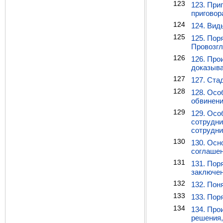
123
123. При
приговор
124
124. Вид
125
125. Пор
Провозгл
126
126. Про
доказыва
127
127. Ста
128
128. Осо
обвинени
129
129. Осо
сотрудни
сотрудни
130
130. Осн
соглашен
131
131. Пор
заключен
132
132. Пон
133
133. Пор
134
134. Про
решения