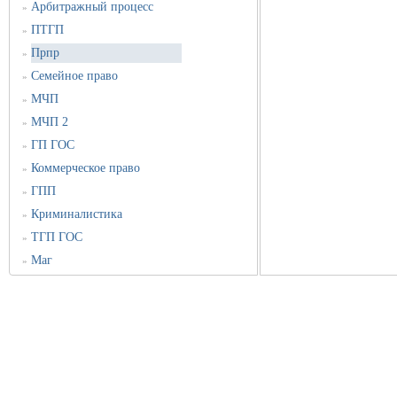
Арбитражный процесс
»
ПТГП
»
Прпр
»
Семейное право
»
МЧП
»
МЧП 2
»
ГП ГОС
»
Коммерческое право
»
ГПП
»
Криминалистика
»
ТГП ГОС
»
Маг
»