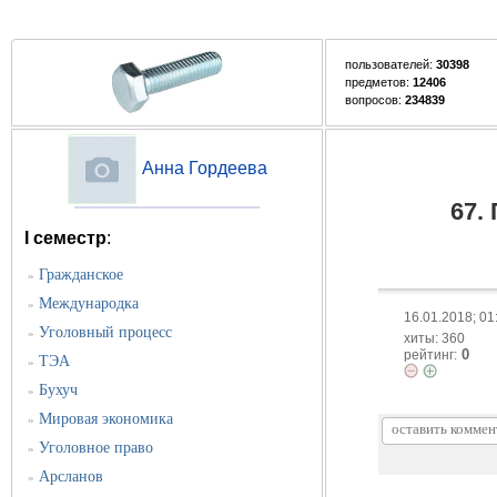
пользователей:
30398
предметов:
12406
вопросов:
234839
Анна Гордеева
67.
I семестр
:
Гражданское
»
Международка
»
16.01.2018; 01
Уголовный процесс
»
хиты: 360
0
рейтинг:
ТЭА
»
Бухуч
»
Мировая экономика
»
Уголовное право
»
Арсланов
»