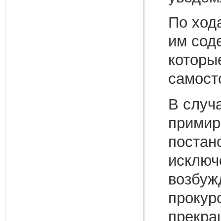
По ход
им сод
которы
самост
В случ
примир
постан
исключ
возбуж
прокур
прекра