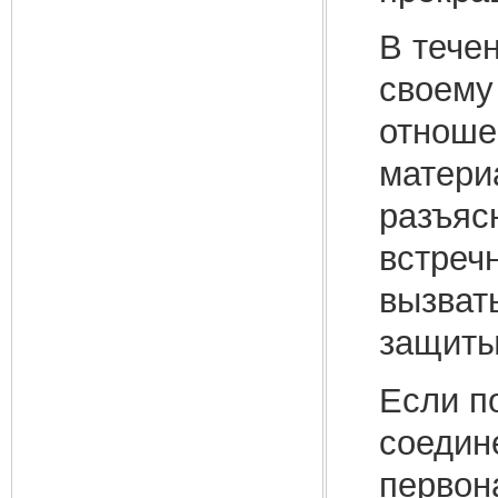
В тече
своему
отношен
матери
разъяс
встреч
вызват
защиты
Если п
соедин
первон