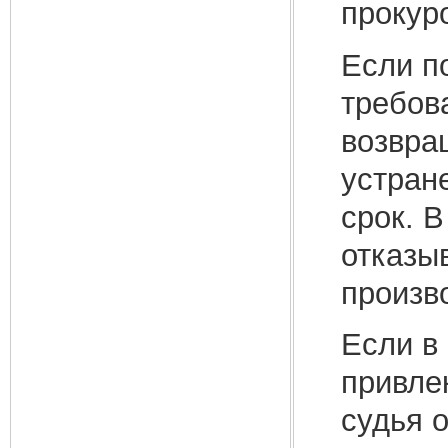
прокур
Если п
требов
возвра
устран
срок. 
отказы
произво
Если в
привле
судья 