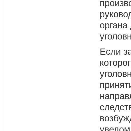
произв
руково
органа
уголовн
Если з
которо
уголов
принят
направ
следст
возбужд
уведом