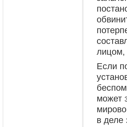
постан
обвини
потерп
состав
лицом,
Если п
устано
беспом
может 
мирово
в деле