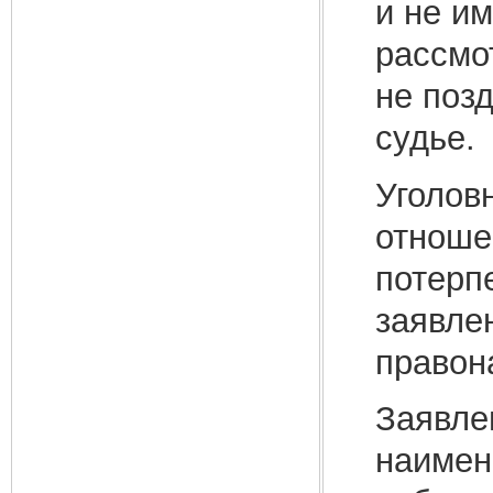
и не им
рассмо
не поз
судье.
Уголов
отноше
потерп
заявлен
правон
Заявле
наимен