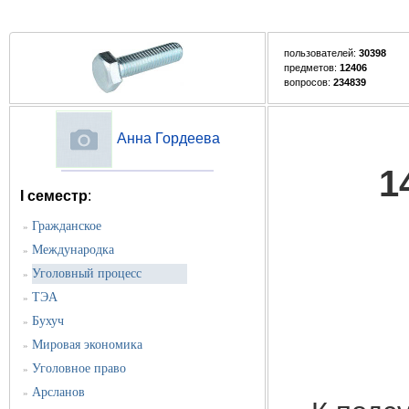
пользователей:
30398
предметов:
12406
вопросов:
234839
Анна Гордеева
1
I семестр
:
Гражданское
»
Международка
»
Уголовный процесс
»
ТЭА
»
Бухуч
»
Мировая экономика
»
Уголовное право
»
Арсланов
»