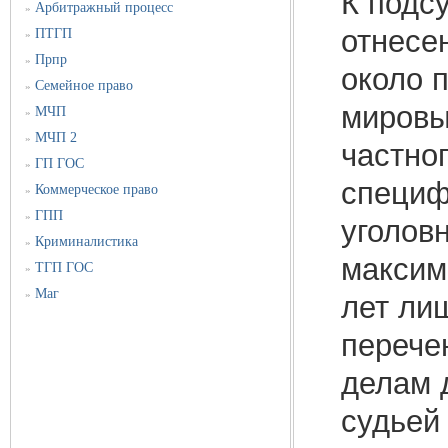
К подс
Арбитражный процесс
»
отнесе
ПТГП
»
Прпр
»
около 
Семейное право
»
мировы
МЧП
»
МЧП 2
»
частно
ГП ГОС
»
специф
Коммерческое право
»
ГПП
»
уголов
Криминалистика
»
максим
ТГП ГОС
»
Маг
»
лет ли
перечен
делам 
судьей