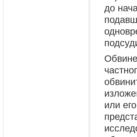
до нач
подавш
одновр
подсуд
Обвине
частно
обвини
изложе
или ег
предста
исслед