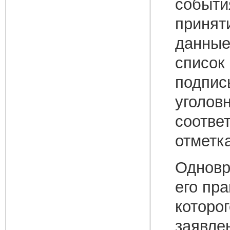
событи
принят
данные
список
подпис
уголов
соответ
отметка
Одновр
его пр
которо
заявле