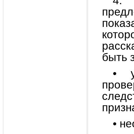
4. 
предл
показ
кото
расс
быть 
• у
пров
следс
призн
• н