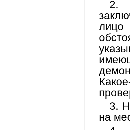
2.
заклю
лицо 
обст
указы
имею
демо
Какое
прове
3. 
на ме