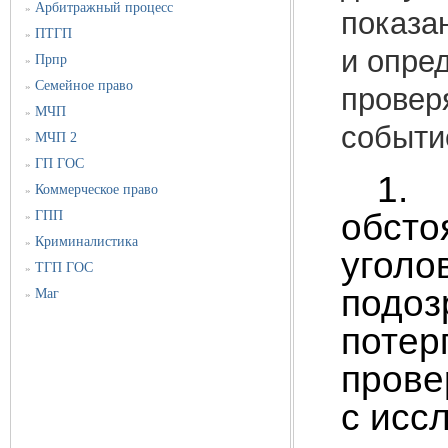
Арбитражный процесс
»
показа
ПТГП
»
и опре
Прпр
»
Семейное право
»
провер
МЧП
»
событи
МЧП 2
»
ГП ГОС
»
1.
Коммерческое право
»
обст
ГПП
»
Криминалистика
»
уголо
ТГП ГОС
»
подо
Маг
»
поте
прове
с исс