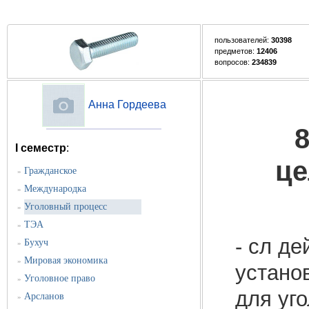
пользователей:
30398
предметов:
12406
вопросов:
234839
Анна Гордеева
8
I семестр
:
це
Гражданское
»
Международка
»
Уголовный процесс
»
ТЭА
»
- сл де
Бухуч
»
Мировая экономика
»
устано
Уголовное право
»
для уго
Арсланов
»