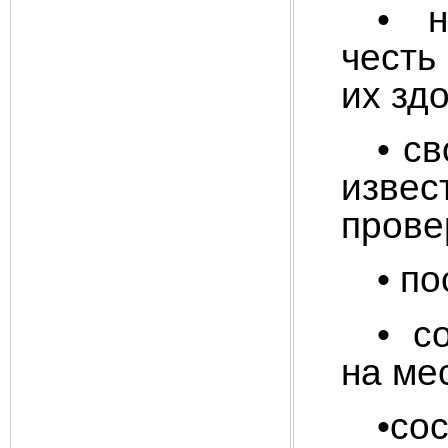
• н
честь
их зд
• с
изве
прове
• п
• с
на ме
•с