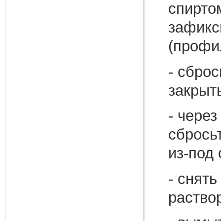
спирто
зафикс
(профи
- сбро
закрыть
- через
сбрось
из-под
- снят
раство