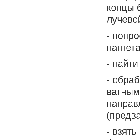
концы б
лучево
- попр
нагнета
- найт
- обраб
ватным
направ
(предв
- взят