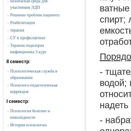
Безопасная среда для
»
ватные 
участников ЛДП
Решение проблем пациента
»
спирт;
Реабилитация
»
емкост
терапия
»
СУ в профилактике
»
отрабо
Терапия педиатрия
»
инфекционка 3 курс
Порядо
II семестр
:
- тщат
Психологическая служба в
»
образовании
водой;
Психолого-педагогическая
»
относи
коррекция
I семестр
:
надеть
Психология болезни и
»
- набр
инвалидности
История психологии
»