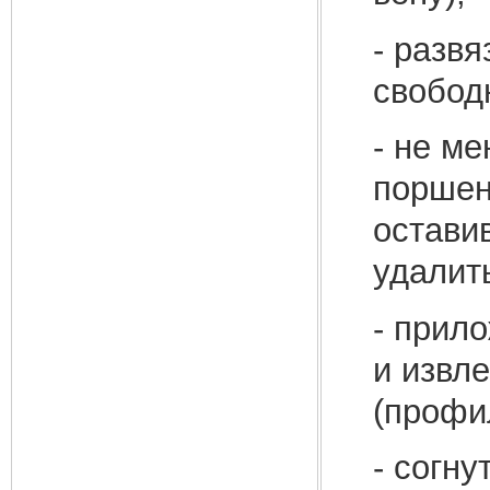
- развя
свобод
- не м
поршен
оставив
удалит
- прил
и извл
(профи
- согну