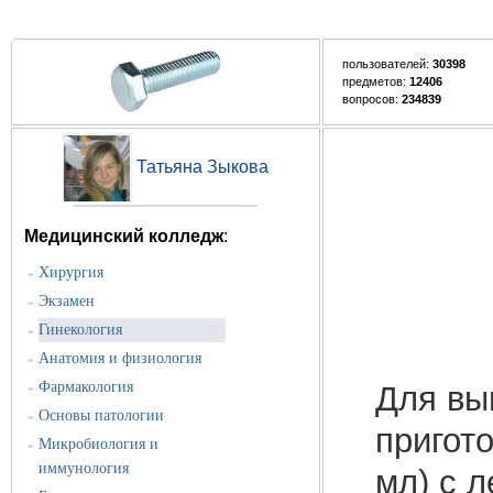
пользователей:
30398
предметов:
12406
вопросов:
234839
Татьяна Зыкова
Медицинский колледж
:
Хирургия
»
Экзамен
»
Гинекология
»
Анатомия и физиология
»
Фармакология
Для вы
»
Основы патологии
»
пригото
Микробиология и
»
иммунология
мл) с л