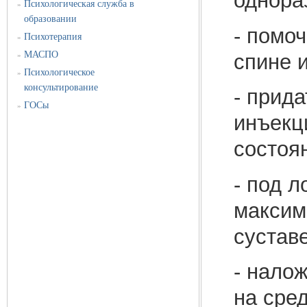
однора
Психологическая служба в
»
образовании
- помо
Психотерапия
»
МАСПО
спине 
»
Психологическое
»
консультирование
- прида
ГОСы
»
инъекц
состоя
- под 
максим
суставе
- нало
на сре