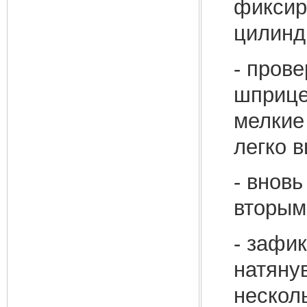
фиксир
цилинд
- прове
шприце
мелкие
легко в
- внов
вторым
- зафик
натянув
нескол