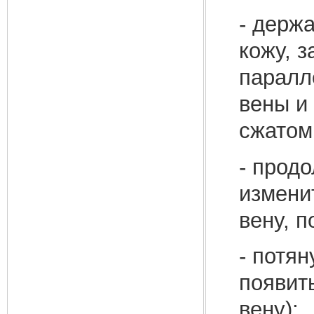
- держа
кожу, 
паралл
вены и 
сжатом
- прод
измени
вену, п
- потя
появит
вену);